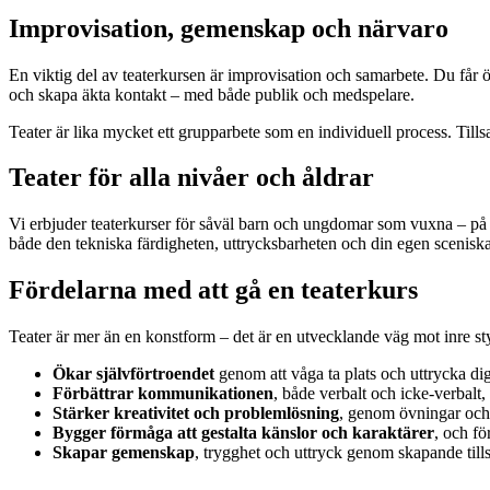
Improvisation, gemenskap och närvaro
En viktig del av teaterkursen är improvisation och samarbete. Du får ö
och skapa äkta kontakt – med både publik och medspelare.
Teater är lika mycket ett grupparbete som en individuell process. Tills
Teater för alla nivåer och åldrar
Vi erbjuder teaterkurser för såväl barn och ungdomar som vuxna – på ny
både den tekniska färdigheten, uttrycksbarheten och din egen sceniska 
Fördelarna med att gå en teaterkurs
Teater är mer än en konstform – det är en utvecklande väg mot inre st
Ökar självförtroendet
genom att våga ta plats och uttrycka di
Förbättrar kommunikationen
, både verbalt och icke-verbalt,
Stärker kreativitet och problemlösning
, genom övningar och
Bygger förmåga att gestalta känslor och karaktärer
, och fö
Skapar gemenskap
, trygghet och uttryck genom skapande ti