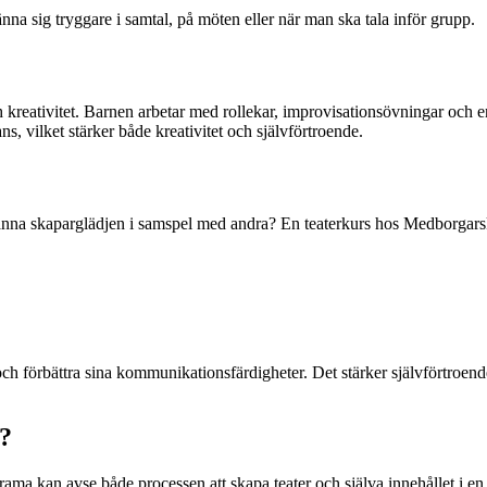
na sig tryggare i samtal, på möten eller när man ska tala inför grupp.
h kreativitet. Barnen arbetar med rollekar, improvisationsövningar och e
s, vilket stärker både kreativitet och självförtroende.
känna skaparglädjen i samspel med andra? En teaterkurs hos Medborgarsk
 och förbättra sina kommunikationsfärdigheter. Det stärker självförtroend
a?
drama kan avse både processen att skapa teater och själva innehållet i