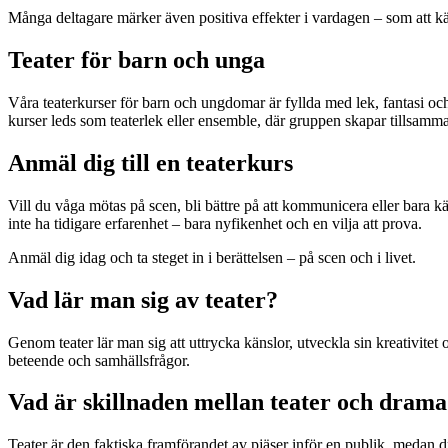
Många deltagare märker även positiva effekter i vardagen – som att kän
Teater för barn och unga
Våra teaterkurser för barn och ungdomar är fyllda med lek, fantasi oc
kurser leds som teaterlek eller ensemble, där gruppen skapar tillsamman
Anmäl dig till en teaterkurs
Vill du våga mötas på scen, bli bättre på att kommunicera eller bara 
inte ha tidigare erfarenhet – bara nyfikenhet och en vilja att prova.
Anmäl dig idag och ta steget in i berättelsen – på scen och i livet.
Vad lär man sig av teater?
Genom teater lär man sig att uttrycka känslor, utveckla sin kreativitet
beteende och samhällsfrågor.
Vad är skillnaden mellan teater och dram
Teater är den faktiska framförandet av pjäser inför en publik, medan 