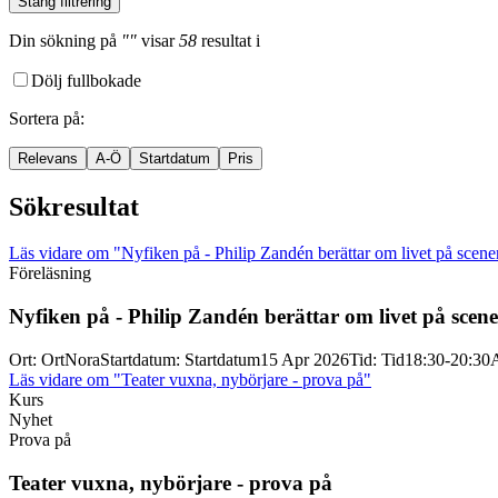
Stäng filtrering
Din sökning
på
""
visar
58
resultat
i
Dölj fullbokade
Sortera på
:
Relevans
A-Ö
Startdatum
Pris
Sökresultat
Läs vidare
om "Nyfiken på - Philip Zandén berättar om livet på scene
Föreläsning
Nyfiken på -
Philip Zandén berättar om livet på scen
Ort
:
Ort
Nora
Startdatum
:
Startdatum
15 Apr 2026
Tid
:
Tid
18:30-20:30
A
Läs vidare
om "Teater vuxna, nybörjare - prova på"
Kurs
Nyhet
Prova på
Teater vuxna, nybörjare -
prova på