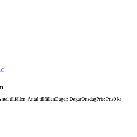
n"
en
ntal tillfällen
:
Antal tillfällen
Dagar
:
Dagar
Onsdag
Pris
:
Pris
0 kr