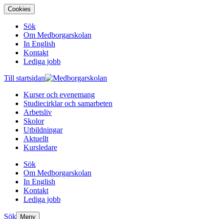
Cookies
Sök
Om Medborgarskolan
In English
Kontakt
Lediga jobb
Till startsidan
Kurser och evenemang
Studiecirklar och samarbeten
Arbetsliv
Skolor
Utbildningar
Aktuellt
Kursledare
Sök
Om Medborgarskolan
In English
Kontakt
Lediga jobb
Sök
Meny