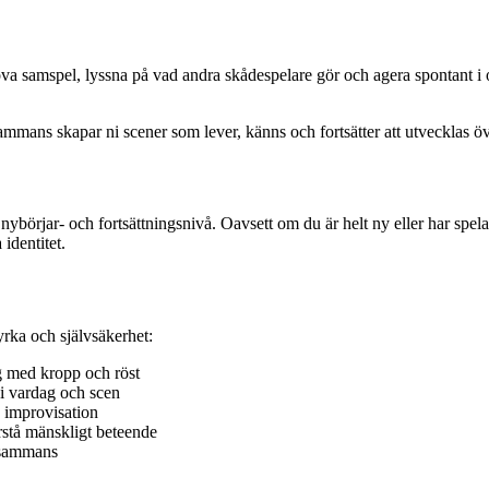
va samspel, lyssna på vad andra skådespelare gör och agera spontant i o
ammans skapar ni scener som lever, känns och fortsätter att utvecklas öv
börjar- och fortsättningsnivå. Oavsett om du är helt ny eller har spelat 
identitet.
yrka och självsäkerhet:
g med kropp och röst
 i vardag och scen
 improvisation
rstå mänskligt beteende
llsammans