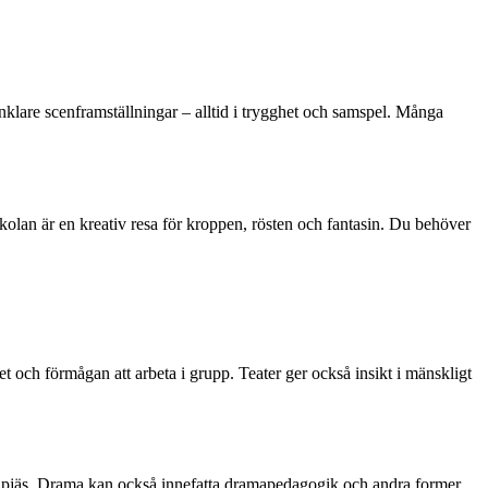
nklare scenframställningar – alltid i trygghet och samspel. Många
olan är en kreativ resa för kroppen, rösten och fantasin. Du behöver
et och förmågan att arbeta i grupp. Teater ger också insikt i mänskligt
 en pjäs. Drama kan också innefatta dramapedagogik och andra former