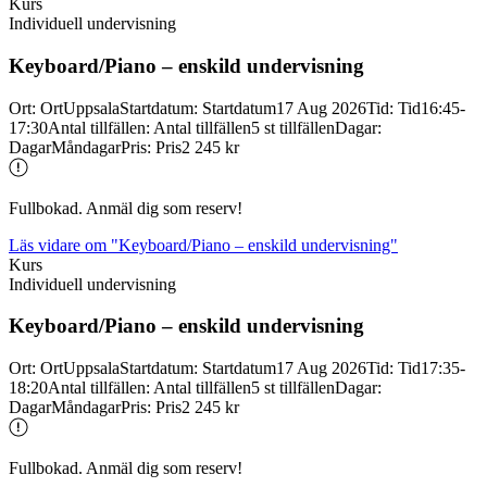
Kurs
Individuell undervisning
Keyboard/
Piano – enskild undervisning
Ort
:
Ort
Uppsala
Startdatum
:
Startdatum
17 Aug 2026
Tid
:
Tid
16:45-
17:30
Antal tillfällen
:
Antal tillfällen
5 st tillfällen
Dagar
:
Dagar
Måndagar
Pris
:
Pris
2 245 kr
Fullbokad. Anmäl dig som reserv!
Läs vidare
om "Keyboard/Piano – enskild undervisning"
Kurs
Individuell undervisning
Keyboard/
Piano – enskild undervisning
Ort
:
Ort
Uppsala
Startdatum
:
Startdatum
17 Aug 2026
Tid
:
Tid
17:35-
18:20
Antal tillfällen
:
Antal tillfällen
5 st tillfällen
Dagar
:
Dagar
Måndagar
Pris
:
Pris
2 245 kr
Fullbokad. Anmäl dig som reserv!