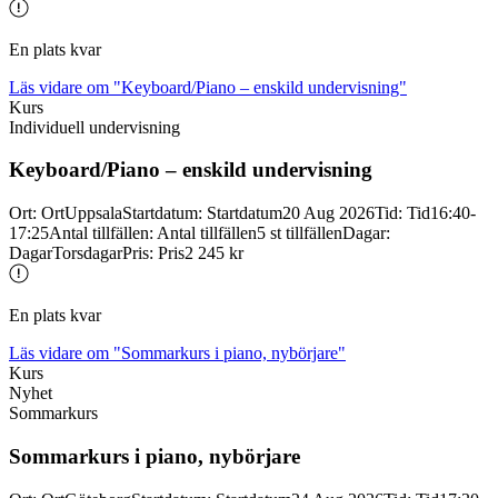
En plats kvar
Läs vidare
om "Keyboard/Piano – enskild undervisning"
Kurs
Individuell undervisning
Keyboard/
Piano – enskild undervisning
Ort
:
Ort
Uppsala
Startdatum
:
Startdatum
20 Aug 2026
Tid
:
Tid
16:40-
17:25
Antal tillfällen
:
Antal tillfällen
5 st tillfällen
Dagar
:
Dagar
Torsdagar
Pris
:
Pris
2 245 kr
En plats kvar
Läs vidare
om "Sommarkurs i piano, nybörjare"
Kurs
Nyhet
Sommarkurs
Sommarkurs i piano, nybörjare