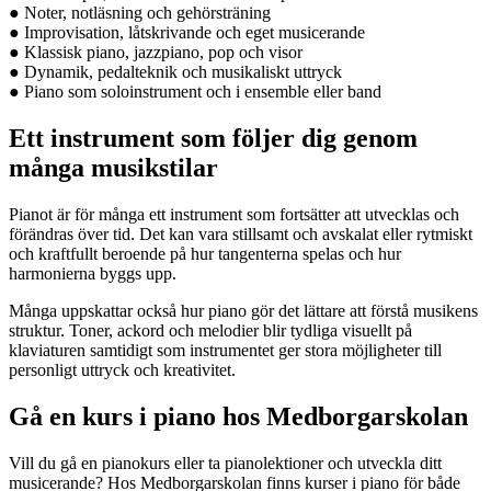
● Noter, notläsning och gehörsträning
● Improvisation, låtskrivande och eget musicerande
● Klassisk piano, jazzpiano, pop och visor
● Dynamik, pedalteknik och musikaliskt uttryck
● Piano som soloinstrument och i ensemble eller band
Ett instrument som följer dig genom
många musikstilar
Pianot är för många ett instrument som fortsätter att utvecklas och
förändras över tid. Det kan vara stillsamt och avskalat eller rytmiskt
och kraftfullt beroende på hur tangenterna spelas och hur
harmonierna byggs upp.
Många uppskattar också hur piano gör det lättare att förstå musikens
struktur. Toner, ackord och melodier blir tydliga visuellt på
klaviaturen samtidigt som instrumentet ger stora möjligheter till
personligt uttryck och kreativitet.
Gå en kurs i piano hos Medborgarskolan
Vill du gå en pianokurs eller ta pianolektioner och utveckla ditt
musicerande? Hos Medborgarskolan finns kurser i piano för både