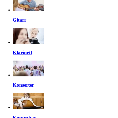
Gitarr
Klarinett
Konserter
Kontrabas