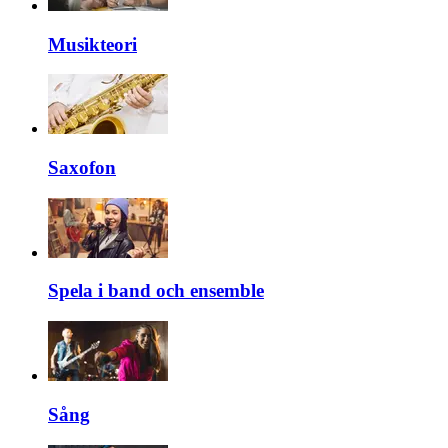
Musikteori
Saxofon
Spela i band och ensemble
Sång