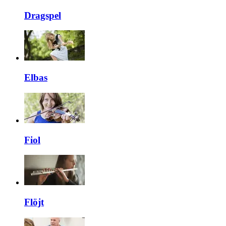
Dragspel
Elbas
Fiol
Flöjt