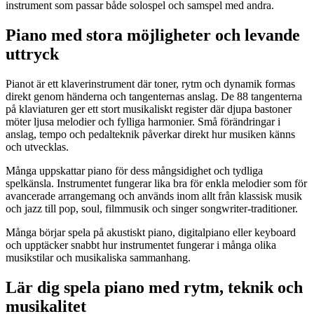
instrument som passar både solospel och samspel med andra.
Piano med stora möjligheter och levande
uttryck
Pianot är ett klaverinstrument där toner, rytm och dynamik formas
direkt genom händerna och tangenternas anslag. De 88 tangenterna
på klaviaturen ger ett stort musikaliskt register där djupa bastoner
möter ljusa melodier och fylliga harmonier. Små förändringar i
anslag, tempo och pedalteknik påverkar direkt hur musiken känns
och utvecklas.
Många uppskattar piano för dess mångsidighet och tydliga
spelkänsla. Instrumentet fungerar lika bra för enkla melodier som för
avancerade arrangemang och används inom allt från klassisk musik
och jazz till pop, soul, filmmusik och singer songwriter-traditioner.
Många börjar spela på akustiskt piano, digitalpiano eller keyboard
och upptäcker snabbt hur instrumentet fungerar i många olika
musikstilar och musikaliska sammanhang.
Lär dig spela piano med rytm, teknik och
musikalitet