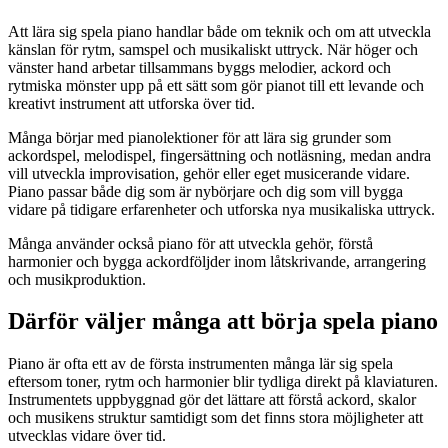
Att lära sig spela piano handlar både om teknik och om att utveckla
känslan för rytm, samspel och musikaliskt uttryck. När höger och
vänster hand arbetar tillsammans byggs melodier, ackord och
rytmiska mönster upp på ett sätt som gör pianot till ett levande och
kreativt instrument att utforska över tid.
Många börjar med pianolektioner för att lära sig grunder som
ackordspel, melodispel, fingersättning och notläsning, medan andra
vill utveckla improvisation, gehör eller eget musicerande vidare.
Piano passar både dig som är nybörjare och dig som vill bygga
vidare på tidigare erfarenheter och utforska nya musikaliska uttryck.
Många använder också piano för att utveckla gehör, förstå
harmonier och bygga ackordföljder inom låtskrivande, arrangering
och musikproduktion.
Därför väljer många att börja spela piano
Piano är ofta ett av de första instrumenten många lär sig spela
eftersom toner, rytm och harmonier blir tydliga direkt på klaviaturen.
Instrumentets uppbyggnad gör det lättare att förstå ackord, skalor
och musikens struktur samtidigt som det finns stora möjligheter att
utvecklas vidare över tid.