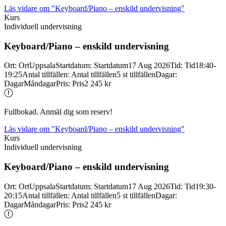
Läs vidare
om "Keyboard/Piano – enskild undervisning"
Kurs
Individuell undervisning
Keyboard/
Piano – enskild undervisning
Ort
:
Ort
Uppsala
Startdatum
:
Startdatum
17 Aug 2026
Tid
:
Tid
18:40-
19:25
Antal tillfällen
:
Antal tillfällen
5 st tillfällen
Dagar
:
Dagar
Måndagar
Pris
:
Pris
2 245 kr
Fullbokad. Anmäl dig som reserv!
Läs vidare
om "Keyboard/Piano – enskild undervisning"
Kurs
Individuell undervisning
Keyboard/
Piano – enskild undervisning
Ort
:
Ort
Uppsala
Startdatum
:
Startdatum
17 Aug 2026
Tid
:
Tid
19:30-
20:15
Antal tillfällen
:
Antal tillfällen
5 st tillfällen
Dagar
:
Dagar
Måndagar
Pris
:
Pris
2 245 kr