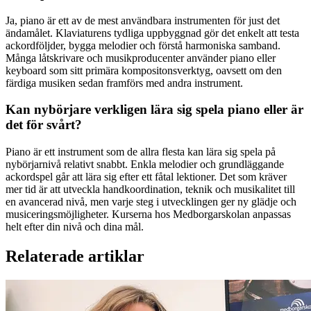
Ja, piano är ett av de mest användbara instrumenten för just det
ändamålet. Klaviaturens tydliga uppbyggnad gör det enkelt att testa
ackordföljder, bygga melodier och förstå harmoniska samband.
Många låtskrivare och musikproducenter använder piano eller
keyboard som sitt primära kompositonsverktyg, oavsett om den
färdiga musiken sedan framförs med andra instrument.
Kan nybörjare verkligen lära sig spela piano eller är
det för svårt?
Piano är ett instrument som de allra flesta kan lära sig spela på
nybörjarnivå relativt snabbt. Enkla melodier och grundläggande
ackordspel går att lära sig efter ett fåtal lektioner. Det som kräver
mer tid är att utveckla handkoordination, teknik och musikalitet till
en avancerad nivå, men varje steg i utvecklingen ger ny glädje och
musiceringsmöjligheter. Kurserna hos Medborgarskolan anpassas
helt efter din nivå och dina mål.
Relaterade artiklar