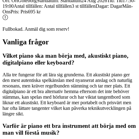
Ort
:
Ort
Göteborg
Startdatum
:
Startdatum
24 Aug 2026
Tid
:
Tid
17:30-
19:00
Antal tillfällen
:
Antal tillfällen
3 st tillfällen
Dagar
:
Dagar
Mån-
Ons
Pris
:
Pris
695 kr
Fullbokad. Anmäl dig som reserv!
Vanliga frågor
Vilket piano ska man börja med, akustiskt piano,
digitalpiano eller keyboard?
Alla tre fungerar för att lära sig grunderna. Ett akustiskt piano ger
den mest autentiska spelkänslan med nyanserat anslag och naturlig
resonans, men kräver regelbunden stämning och tar mer plats. Ett
digitalpiano är ett bra alternativ hemma eftersom det inte behöver
stämmas, kan spelas med hörlurar och har viktat tangentbord som
liknar ett akustiskt. Ett keyboard är mer portabelt och prisvärt men
har ofta lättare tangenter vilket kan påverka teknikutvecklingen på
längre sikt.
Varför är piano ett bra instrument att börja med om
man vill förstå musik?