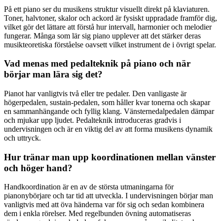
På ett piano ser du musikens struktur visuellt direkt på klaviaturen.
Toner, halvtoner, skalor och ackord är fysiskt uppradade framför dig,
vilket gör det lättare att förstå hur intervall, harmonier och melodier
fungerar. Många som lär sig piano upplever att det stärker deras
musikteoretiska förståelse oavsett vilket instrument de i övrigt spelar.
Vad menas med pedalteknik på piano och när
börjar man lära sig det?
Pianot har vanligtvis två eller tre pedaler. Den vanligaste är
högerpedalen, sustain-pedalen, som håller kvar tonerna och skapar
en sammanhängande och fyllig klang. Vänsternedalpedalen dämpar
och mjukar upp ljudet. Pedalteknik introduceras gradvis i
undervisningen och är en viktig del av att forma musikens dynamik
och uttryck.
Hur tränar man upp koordinationen mellan vänster
och höger hand?
Handkoordination är en av de största utmaningarna för
pianonybörjare och tar tid att utveckla. I undervisningen börjar man
vanligtvis med att öva händerna var för sig och sedan kombinera
dem i enkla rörelser. Med regelbunden övning automatiseras