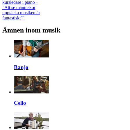
kursledare i piano –
”Att se människor
upptäcka musiken är
fantastiskt”"
Ämnen inom musik
Banjo
Cello