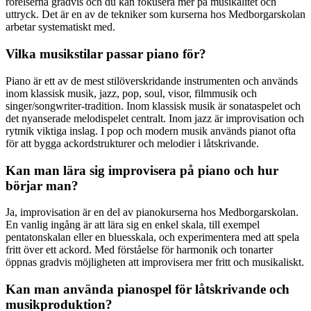
rörelserna gradvis och du kan fokusera mer på musikalitet och
uttryck. Det är en av de tekniker som kurserna hos Medborgarskolan
arbetar systematiskt med.
Vilka musikstilar passar piano för?
Piano är ett av de mest stilöverskridande instrumenten och används
inom klassisk musik, jazz, pop, soul, visor, filmmusik och
singer/songwriter-tradition. Inom klassisk musik är sonataspelet och
det nyanserade melodispelet centralt. Inom jazz är improvisation och
rytmik viktiga inslag. I pop och modern musik används pianot ofta
för att bygga ackordstrukturer och melodier i låtskrivande.
Kan man lära sig improvisera på piano och hur
börjar man?
Ja, improvisation är en del av pianokurserna hos Medborgarskolan.
En vanlig ingång är att lära sig en enkel skala, till exempel
pentatonskalan eller en bluesskala, och experimentera med att spela
fritt över ett ackord. Med förståelse för harmonik och tonarter
öppnas gradvis möjligheten att improvisera mer fritt och musikaliskt.
Kan man använda pianospel för låtskrivande och
musikproduktion?