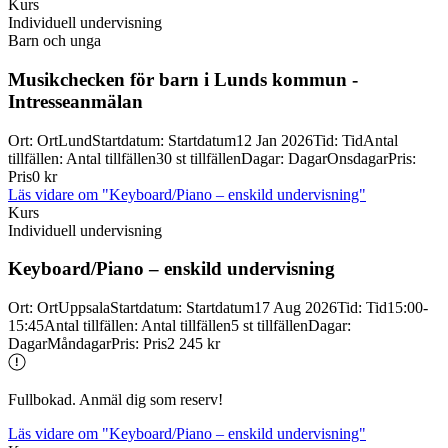
Kurs
Individuell undervisning
Barn och unga
Musikchecken för barn i Lunds kommun -
Intresseanmälan
Ort
:
Ort
Lund
Startdatum
:
Startdatum
12 Jan 2026
Tid
:
Tid
Antal
tillfällen
:
Antal tillfällen
30 st tillfällen
Dagar
:
Dagar
Onsdagar
Pris
:
Pris
0 kr
Läs vidare
om "Keyboard/Piano – enskild undervisning"
Kurs
Individuell undervisning
Keyboard/
Piano – enskild undervisning
Ort
:
Ort
Uppsala
Startdatum
:
Startdatum
17 Aug 2026
Tid
:
Tid
15:00-
15:45
Antal tillfällen
:
Antal tillfällen
5 st tillfällen
Dagar
:
Dagar
Måndagar
Pris
:
Pris
2 245 kr
Fullbokad. Anmäl dig som reserv!
Läs vidare
om "Keyboard/Piano – enskild undervisning"