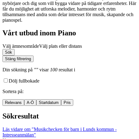
nybörjare och dig som vill bygga vidare på tidigare erfarenheter. Här
får du möjlighet att utforska melodier, harmonier och rytm
tillsammans med andra som delar intresset för musik, skapande och
pianospel.
Vårt utbud inom Piano
Välj ämnesområde
Välj plats eller distans
Sök
Stäng filtrering
Din sökning
på
""
visar
100
resultat
i
Dölj fullbokade
Sortera på
:
Relevans
A-Ö
Startdatum
Pris
Sökresultat
Läs vidare
om "Musikchecken för barn i Lunds kommun -
Intresseanmälan"