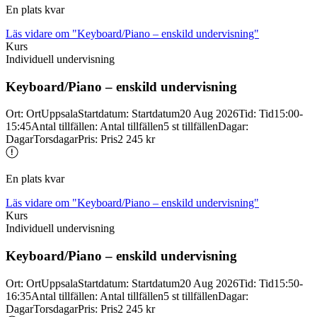
En plats kvar
Läs vidare
om "Keyboard/Piano – enskild undervisning"
Kurs
Individuell undervisning
Keyboard/
Piano – enskild undervisning
Ort
:
Ort
Uppsala
Startdatum
:
Startdatum
20 Aug 2026
Tid
:
Tid
15:00-
15:45
Antal tillfällen
:
Antal tillfällen
5 st tillfällen
Dagar
:
Dagar
Torsdagar
Pris
:
Pris
2 245 kr
En plats kvar
Läs vidare
om "Keyboard/Piano – enskild undervisning"
Kurs
Individuell undervisning
Keyboard/
Piano – enskild undervisning
Ort
:
Ort
Uppsala
Startdatum
:
Startdatum
20 Aug 2026
Tid
:
Tid
15:50-
16:35
Antal tillfällen
:
Antal tillfällen
5 st tillfällen
Dagar
:
Dagar
Torsdagar
Pris
:
Pris
2 245 kr