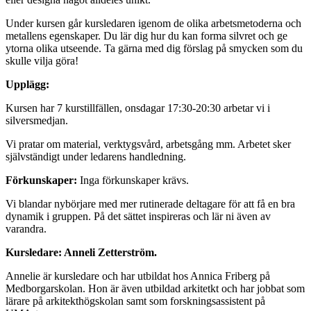
Under kursen går kursledaren igenom de olika arbetsmetoderna och
metallens egenskaper. Du lär dig hur du kan forma silvret och ge
ytorna olika utseende. Ta gärna med dig förslag på smycken som du
skulle vilja göra!
Upplägg:
Kursen har 7 kurstillfällen, onsdagar 17:30-20:30 arbetar vi i
silversmedjan.
Vi pratar om material, verktygsvård, arbetsgång mm. Arbetet sker
självständigt under ledarens handledning.
Förkunskaper:
Inga förkunskaper krävs.
Vi blandar nybörjare med mer rutinerade deltagare för att få en bra
dynamik i gruppen. På det sättet inspireras och lär ni även av
varandra.
Kursledare: Anneli Zetterström.
Annelie är kursledare och har utbildat hos Annica Friberg på
Medborgarskolan. Hon är även utbildad arkitetkt och har jobbat som
lärare på arkitekthögskolan samt som forskningsassistent på