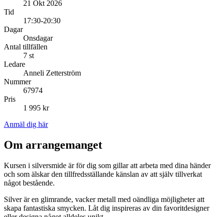
21 Okt 2026
Tid
17:30-20:30
Dagar
Onsdagar
Antal tillfällen
7 st
Ledare
Anneli Zetterström
Nummer
67974
Pris
1 995 kr
Anmäl dig här
Om arrangemanget
Kursen i silversmide är för dig som gillar att arbeta med dina händer
och som älskar den tillfredsställande känslan av att själv tillverkat
något bestående.
Silver är en glimrande, vacker metall med oändliga möjligheter att
skapa fantastiska smycken. Låt dig inspireras av din favoritdesigner
eller designa något alldeles unikt.