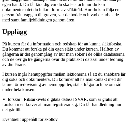
egen hand. Du får lära dig var du ska leta och hur du kan
dokumentera det du hittar i form av släktträd. Hur du kan följa en
person från vaggan till graven, var de bodde och vad de arbetade
med samt familjebildningen genom åren.
Upplägg
På kursen får du information och redskap för att kunna släktforska.
Du kommer att forska på din egen släkt under kursen. Hälften av
gångerna är det genomgång av hur man söker i de olika databaserna
och de övriga tre gångerna övar du praktiskt i datasal under ledning
av din lärare.
I kursen ingår hemuppgifter mellan lektionerna så att du snabbare lär
dig söka och dokumentera. Du kommer att ha mailkontakt med din
lärare för redovisning av hemuppgifter, ställa frågor och be om råd
under hela kursen.
Vi forskar i Riksarkivets digitala datasal SVAR, som är gratis att
forska i men kräver att man registrerar sig. Du får handledning hur
det går till.
Eventuellt uppehåll för skollov.