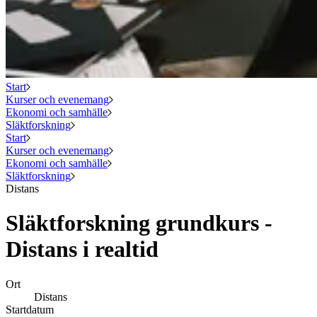
Start
Kurser och evenemang
Ekonomi och samhälle
Släktforskning
Start
Kurser och evenemang
Ekonomi och samhälle
Släktforskning
Distans
Släktforskning grundkurs -
Distans i realtid
Ort
Distans
Startdatum