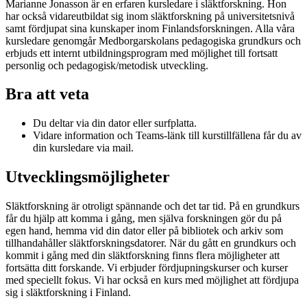
Marianne Jonasson är en erfaren kursledare i släktforskning. Hon
har också vidareutbildat sig inom släktforskning på universitetsnivå
samt fördjupat sina kunskaper inom Finlandsforskningen. Alla våra
kursledare genomgår Medborgarskolans pedagogiska grundkurs och
erbjuds ett internt utbildningsprogram med möjlighet till fortsatt
personlig och pedagogisk/metodisk utveckling.
Bra att veta
Du deltar via din dator eller surfplatta.
Vidare information och Teams-länk till kurstillfällena får du av
din kursledare via mail.
Utvecklingsmöjligheter
Släktforskning är otroligt spännande och det tar tid. På en grundkurs
får du hjälp att komma i gång, men själva forskningen gör du på
egen hand, hemma vid din dator eller på bibliotek och arkiv som
tillhandahåller släktforskningsdatorer. När du gått en grundkurs och
kommit i gång med din släktforskning finns flera möjligheter att
fortsätta ditt forskande. Vi erbjuder fördjupningskurser och kurser
med speciellt fokus. Vi har också en kurs med möjlighet att fördjupa
sig i släktforskning i Finland.