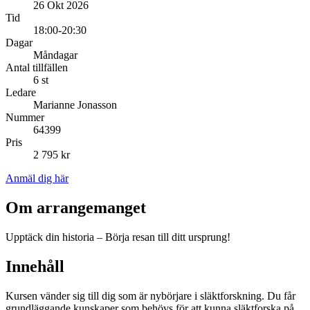
26 Okt 2026
Tid
18:00-20:30
Dagar
Måndagar
Antal tillfällen
6 st
Ledare
Marianne Jonasson
Nummer
64399
Pris
2 795 kr
Anmäl dig här
Om arrangemanget
Upptäck din historia – Börja resan till ditt ursprung!
Innehåll
Kursen vänder sig till dig som är nybörjare i släktforskning. Du får
grundläggande kunskaper som behövs för att kunna släktforska på