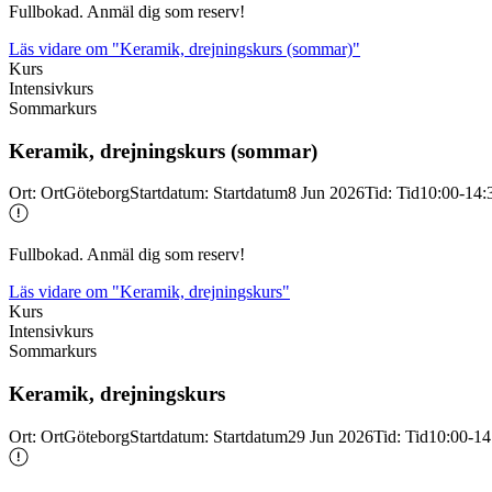
Fullbokad. Anmäl dig som reserv!
Läs vidare
om "Keramik, drejningskurs (sommar)"
Kurs
Intensivkurs
Sommarkurs
Keramik, drejningskurs (sommar)
Ort
:
Ort
Göteborg
Startdatum
:
Startdatum
8 Jun 2026
Tid
:
Tid
10:00-14:
Fullbokad. Anmäl dig som reserv!
Läs vidare
om "Keramik, drejningskurs"
Kurs
Intensivkurs
Sommarkurs
Keramik, drejningskurs
Ort
:
Ort
Göteborg
Startdatum
:
Startdatum
29 Jun 2026
Tid
:
Tid
10:00-14