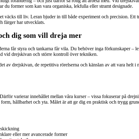
digt föränderlig – och just därför så rolig att arbeta med. Vid drejskiva
r du former som kan vara organiska, lekfulla eller stramt designade.
väcks till liv. Leran bjuder in till både experiment och precision. Ett tr
h färger har utvecklats.
och dig som vill dreja mer
erna får styra och tankarna får vila. Du behöver inga förkunskaper – le
d vid drejskivan och större kontroll över tekniken.
det av drejskivan, de repetitiva rörelserna och känslan av att vara helt
Därför varierar innehållet mellan våra kurser – vissa fokuserar på drejn
form, hållbarhet och yta. Målet är att ge dig en praktisk och trygg grun
eskickning
nklare eller mer avancerade former