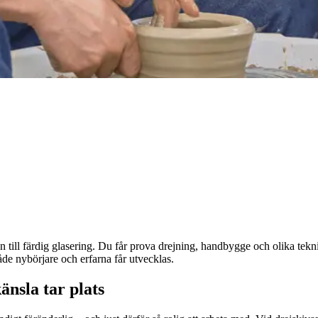
n till färdig glasering. Du får prova drejning, handbygge och olika tekni
åde nybörjare och erfarna får utvecklas.
änsla tar plats