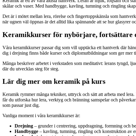
Keramik är ett av våra äldsta hantverk. Leran är mjuk, följsam och stän
skålar och vaser. Med handbygge, kavling, tumning och ringling skapa
Det är i mötet mellan lera, rörelse och fingertoppskänsla som hantverket 
när ugnen väl öppnas är det alltid lika spännande att se hur glasyrer oc
Keramikkurser för nybörjare, fortsättare 
Våra keramikkurser passar dig som vill upptäcka ett hantverk där händ
dig i drejning finns både kurser och diplomutbildningar som ger mer ti
Många beskriver arbetet i verkstaden som meditativt: lerans tyngd, lju
där du utvecklas steg för steg.
Lär dig mer om keramik på kurs
Keramik rymmer många tekniker, uttryck och sätt att arbeta med lera. 
får du utforska hur lera, verktyg och bränning samspelar och påverkar 
som passar just dig.
Vanliga moment i våra keramikkurser är:
Drejning
– grunder i centrering, uppdragning, formning och b
Handbygge
– kavling, tumning, ringling och konstruktion av e