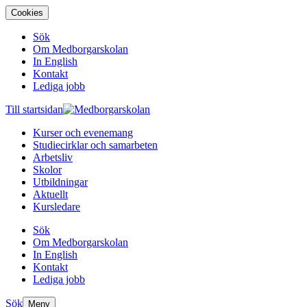
Cookies
Sök
Om Medborgarskolan
In English
Kontakt
Lediga jobb
Till startsidan
Kurser och evenemang
Studiecirklar och samarbeten
Arbetsliv
Skolor
Utbildningar
Aktuellt
Kursledare
Sök
Om Medborgarskolan
In English
Kontakt
Lediga jobb
Sök
Meny