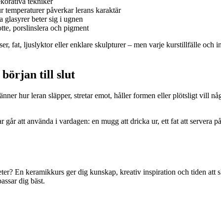
korativa tekniker
r temperaturer påverkar lerans karaktär
 glasyrer beter sig i ugnen
tte, porslinslera och pigment
 fat, ljuslyktor eller enklare skulpturer – men varje kurstillfälle och i
början till slut
änner hur leran släpper, stretar emot, håller formen eller plötsligt vill n
 går att använda i vardagen: en mugg att dricka ur, ett fat att servera 
gheter? En keramikkurs ger dig kunskap, kreativ inspiration och tiden att
assar dig bäst.