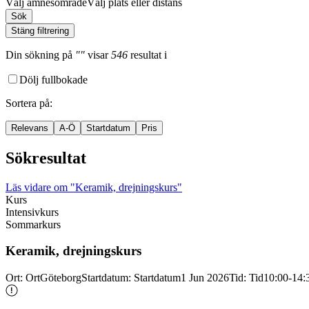
Välj ämnesområde
Välj plats eller distans
Sök
Stäng filtrering
Din sökning
på
""
visar
546
resultat
i
Dölj fullbokade
Sortera på
:
Relevans
A-Ö
Startdatum
Pris
Sökresultat
Läs vidare
om "Keramik, drejningskurs"
Kurs
Intensivkurs
Sommarkurs
Keramik, drejningskurs
Ort
:
Ort
Göteborg
Startdatum
:
Startdatum
1 Jun 2026
Tid
:
Tid
10:00-14: