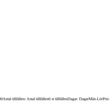
30
Antal tillfällen
:
Antal tillfällen
6 st tillfällen
Dagar
:
Dagar
Mån-Lör
Pris