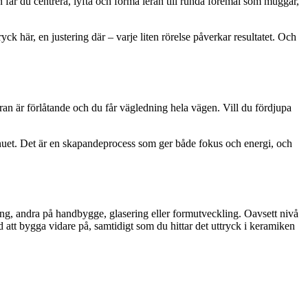
n får du centrera, lyfta och forma leran till runda föremål som muggar,
yck här, en justering där – varje liten rörelse påverkar resultatet. Och
ran är förlåtande och du får vägledning hela vägen. Vill du fördjupa
 i nuet. Det är en skapandeprocess som ger både fokus och energi, och
ing, andra på handbygge, glasering eller formutveckling. Oavsett nivå
d att bygga vidare på, samtidigt som du hittar det uttryck i keramiken