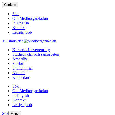
Cookies
Sök
Om Medborgarskolan
In English
Kontakt
Lediga jobb
Till startsidan
Kurser och evenemang
Studiecirklar och samarbeten
Arbetsliv
Skolor
Utbildningar
Aktuellt
Kursledare
Sök
Om Medborgarskolan
In English
Kontakt
Lediga jobb
Sök
Meny