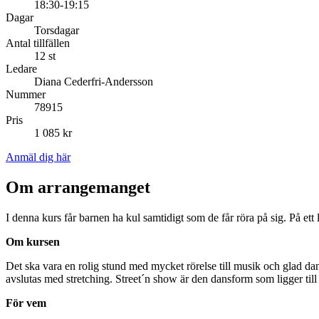
18:30-19:15
Dagar
Torsdagar
Antal tillfällen
12 st
Ledare
Diana Cederfri-Andersson
Nummer
78915
Pris
1 085 kr
Anmäl dig här
Om arrangemanget
I denna kurs får barnen ha kul samtidigt som de får röra på sig. På ett 
Om kursen
Det ska vara en rolig stund med mycket rörelse till musik och glad d
avslutas med stretching. Street´n show är den dansform som ligger till 
För vem