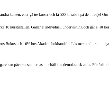
ndra kursen, eller gå tre kurser och få 500 kr rabatt på den tredje! Om d
ka 10 kurstillfällen. Gäller ej individuell undervisning och går ej att k
 hos Bokus och 10% hos Akademibokhandeln. Läs mer om hur du utnyttj
agare kan påverka studiernas innehåll i en demokratisk anda. För folkbi