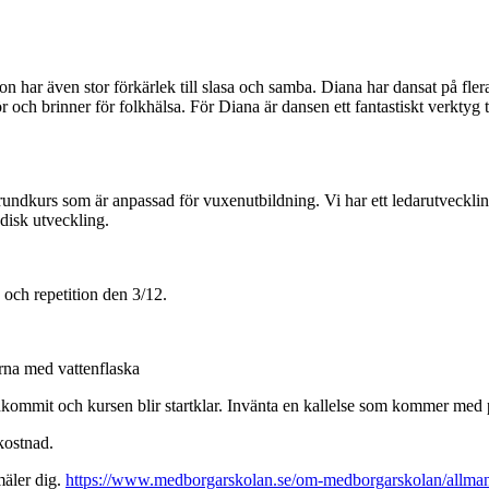
on har även stor förkärlek till slasa och samba. Diana har dansat på fl
och brinner för folkhälsa. För Diana är dansen ett fantastiskt verktyg ti
dkurs som är anpassad för vuxenutbildning. Vi har ett ledarutveckling
disk utveckling.
och repetition den 3/12.
ärna med vattenflaska
 inkommit och kursen blir startklar. Invänta en kallelse som kommer med 
 kostnad.
mäler dig.
https://www.medborgarskolan.se/om-medborgarskolan/allmann