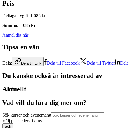
Pris
Deltagaravgift
:
1 085 kr
Summa
:
1 085 kr
Anmäl dig här
Tipsa en vän
Dela:
Dela till Facebook
Dela till Twitter
Dela
Dela till Link
Du kanske också är intresserad av
Aktuellt
Vad vill du lära dig mer om?
Sök kurser och evenemang
Välj plats eller distans
Sök