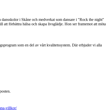
era dansskolor i Skåne och medverkat som dansare i "Rock the night"
ll att förbättra hälsa och skapa livsglädje. Hon ser framemot att möta
sprogram som en del av vårt kvalitetssystem. Där erbjuder vi alla
posten.
a-villkor/