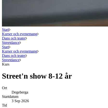
Start
Kurser och evenemang
Dans och teater
Streetdance
Start
Kurser och evenemang
Dans och teater
Streetdance
Kurs
Street'n show 8-12 år
Ort
Degeberga
Startdatum
3 Sep 2026
Tid