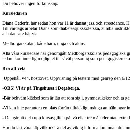
Du behöver ingen förkunskap.
Kursledaren
Diana Cederfri har sedan hon var 11 år dansat jazz och streetdance. H
Till vardags arbetar Diana som diabetessjuksköterska, zumba instruktör 
alla dansare här via
Medborgarskolan, både barn, unga och äldre.
Alla våra kursledare har genomgått Medborgarskolans pedagogiska grun
ledare kontinuerlig möjlighet till såväl personlig som pedagogisk/meto
Bra att veta
-Uppehåll v44, höstlovet. Uppvisning på teatern med genrep den 6/12 
-OBS! Vi är på Tingshuset i Degeberga.
-Bär bekväm klädsel som är lätt att röra sig i, gymnastikskor och ta g
-Vi kan inte garantera en plats förrän tillräckligt många anmälningar
- Det går att dela upp kursavgiften på två eller tre månader utan extra
Har du läst våra köpvillkor? Ta del av viktig information innan du an