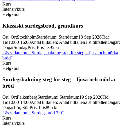
Kurs
Intensivkurs
Helgkurs
Klassiskt surdegsbröd, grundkurs
Ort
:
Ort
Stockholm
Startdatum
:
Startdatum
13 Sep 2026
Tid
:
Tid
10:00-16:00
Antal tillfällen
:
Antal tillfällen
1 st tillfällen
Dagar
:
Dagar
Söndag
Pris
:
Pris
1 395 kr
Läs vidare
om "Surdegsbakning steg för steg – ljusa och mörka
bröd"
Kurs
Helgkurs
Surdegsbakning steg för steg – ljusa och mörka
bröd
Ort
:
Ort
Falkenberg
Startdatum
:
Startdatum
19 Sep 2026
Tid
:
Tid
10:00-14:00
Antal tillfällen
:
Antal tillfällen
2 st tillfällen
Dagar
:
Dagar
Lör, Sön
Pris
:
Pris
895 kr
Läs vidare
om "Surdegsbröd 2:0"
Kurs
Intensivkurs