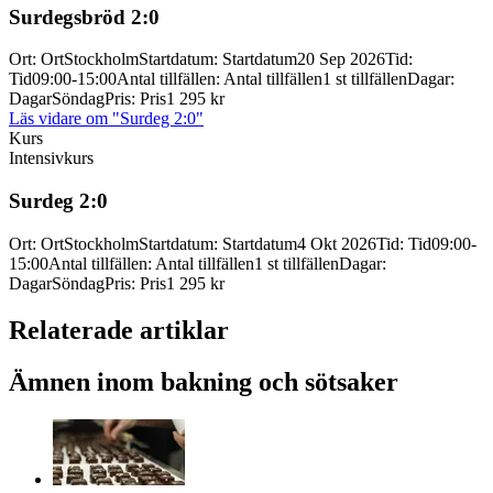
Surdegsbröd 2:0
Ort
:
Ort
Stockholm
Startdatum
:
Startdatum
20 Sep 2026
Tid
:
Tid
09:00-15:00
Antal tillfällen
:
Antal tillfällen
1 st tillfällen
Dagar
:
Dagar
Söndag
Pris
:
Pris
1 295 kr
Läs vidare
om "Surdeg 2:0"
Kurs
Intensivkurs
Surdeg 2:0
Ort
:
Ort
Stockholm
Startdatum
:
Startdatum
4 Okt 2026
Tid
:
Tid
09:00-
15:00
Antal tillfällen
:
Antal tillfällen
1 st tillfällen
Dagar
:
Dagar
Söndag
Pris
:
Pris
1 295 kr
Relaterade artiklar
Ämnen inom bakning och sötsaker