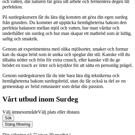
och vatten, där naturen får göra sitt arbete och fermentera degen till
perfektion.
På surdegskursern får du lära dig konsten att göra din egen surdeg
från grunden. Du kommer att upptäcka hemligheterna bakom den
perfekta balansen mellan mjöl och vatten, hur man vårdar och
underhåller sin surdeg och hur man skapar ett matbröd som är luftig,
saftig och smakrik.
Genom att experimentera med olika mjölsorter, smaker och formar
kan du skapa bröd som är unika och speglar din stil. Kanske vill du
tillsätta nötter och frön för extra crunch, eller kanske vill du ge
brödet en touch av örter och kryddor för att sätta en personlig prägel.
Genom surdegskursen får du inte bara lära dig teknikerna och
hemligheterna bakom surdegsbröd, utan du får också ta del av en
gemenskap av bröd entusiaster som delar din passion.
Vårt utbud inom Surdeg
Välj ämnesområde
Välj plats eller distans
Sök
Stäng filtrering
Din sökning
på
""
visar
39
resultat
i