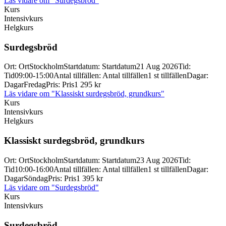
Läs vidare
om "Surdegsbröd"
Kurs
Intensivkurs
Helgkurs
Surdegsbröd
Ort
:
Ort
Stockholm
Startdatum
:
Startdatum
21 Aug 2026
Tid
:
Tid
09:00-15:00
Antal tillfällen
:
Antal tillfällen
1 st tillfällen
Dagar
:
Dagar
Fredag
Pris
:
Pris
1 295 kr
Läs vidare
om "Klassiskt surdegsbröd, grundkurs"
Kurs
Intensivkurs
Helgkurs
Klassiskt surdegsbröd, grundkurs
Ort
:
Ort
Stockholm
Startdatum
:
Startdatum
23 Aug 2026
Tid
:
Tid
10:00-16:00
Antal tillfällen
:
Antal tillfällen
1 st tillfällen
Dagar
:
Dagar
Söndag
Pris
:
Pris
1 395 kr
Läs vidare
om "Surdegsbröd"
Kurs
Intensivkurs
Surdegsbröd