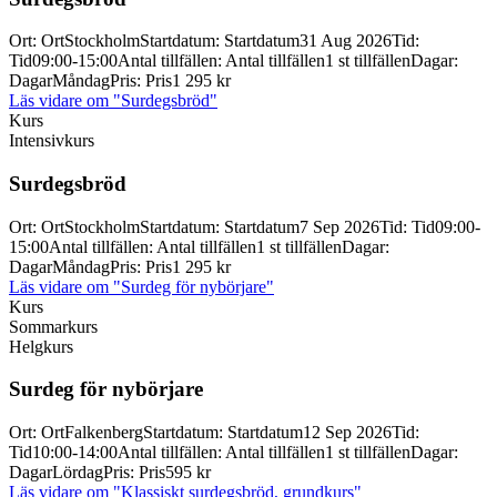
Ort
:
Ort
Stockholm
Startdatum
:
Startdatum
31 Aug 2026
Tid
:
Tid
09:00-15:00
Antal tillfällen
:
Antal tillfällen
1 st tillfällen
Dagar
:
Dagar
Måndag
Pris
:
Pris
1 295 kr
Läs vidare
om "Surdegsbröd"
Kurs
Intensivkurs
Surdegsbröd
Ort
:
Ort
Stockholm
Startdatum
:
Startdatum
7 Sep 2026
Tid
:
Tid
09:00-
15:00
Antal tillfällen
:
Antal tillfällen
1 st tillfällen
Dagar
:
Dagar
Måndag
Pris
:
Pris
1 295 kr
Läs vidare
om "Surdeg för nybörjare"
Kurs
Sommarkurs
Helgkurs
Surdeg för nybörjare
Ort
:
Ort
Falkenberg
Startdatum
:
Startdatum
12 Sep 2026
Tid
:
Tid
10:00-14:00
Antal tillfällen
:
Antal tillfällen
1 st tillfällen
Dagar
:
Dagar
Lördag
Pris
:
Pris
595 kr
Läs vidare
om "Klassiskt surdegsbröd, grundkurs"