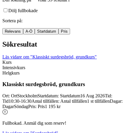
Dölj fullbokade
Sortera på
:
Relevans
A-Ö
Startdatum
Pris
Sökresultat
Läs vidare
om "Klassiskt surdegsbröd, grundkurs"
Kurs
Intensivkurs
Helgkurs
Klassiskt surdegsbröd, grundkurs
Ort
:
Ort
Stockholm
Startdatum
:
Startdatum
16 Aug 2026
Tid
:
Tid
10:30-16:30
Antal tillfällen
:
Antal tillfällen
1 st tillfällen
Dagar
:
Dagar
Söndag
Pris
:
Pris
1 195 kr
Fullbokad. Anmäl dig som reserv!