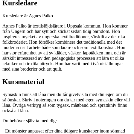
Kursledare
Kursledare är Agnes Palko
Agnes Palko är textilslöjdslärare i Uppsala kommun. Hon kommer
från Ungern och har sytt och stickat sedan tidig barndom. Hon
inspireras mycket av ungerska textiltraditioner, särskilt av det rika
folkbroderiet. Hon försöker kombinera det traditionella med det
moderna i sitt arbete både som lärare och som textilkonstnär. Hon
har stor erfarenhet av att sy kläder, väskor, lapptäcken mm, och är
särskilt intresserad av den pedagogiska processen att lära ut olika
tekniker och textila uttryck. Hon har varit med i två utställningar
med sina broderier och art quilt.
Kursmaterial
Symaskin finns att låna men du får givetvis ta med din egen om du
så önskar. Skriv i noteringen om du tar med egen symaskin eller vill
låna. Övriga verktyg så som tygsax, måttband och sprättkniv finns
också att låna.
Du behöver själv ta med dig:
· Ett mönster anpassat efter dina tidigare kunskaper inom sömnad