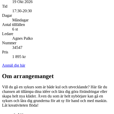
19 Okt 2026
Tid
17:30-20:30
Dagar
Måndagar
Antal tillfällen
6 st
Ledare
Agnes Palko
Nummer
34547
Pris
1 895 kr
Anmäl dig här
Om arrangemanget
Vill du gå en sykurs som är både kul och utvecklande? Här får du
chansen att tillämpa dina idéer och lära dig göra förändringar eller
skapa helt nya kläder. Även du som är helt nybörjare kan gå en
sykurs och lära dig grunderna för att sy för hand och med maskin.
Låt kreativiteten flöda!