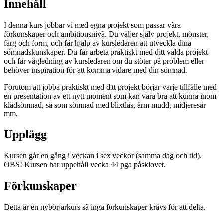
Innehåll
I denna kurs jobbar vi med egna projekt som passar våra
förkunskaper och ambitionsnivå. Du väljer själv projekt, mönster,
färg och form, och får hjälp av kursledaren att utveckla dina
sömnadskunskaper. Du får arbeta praktiskt med ditt valda projekt
och får vägledning av kursledaren om du stöter på problem eller
behöver inspiration för att komma vidare med din sömnad.
Förutom att jobba praktiskt med ditt projekt börjar varje tillfälle med
en presentation av ett nytt moment som kan vara bra att kunna inom
klädsömnad, så som sömnad med blixtlås, ärm mudd, midjeresår
mm.
Upplägg
Kursen går en gång i veckan i sex veckor (samma dag och tid).
OBS! Kursen har uppehåll vecka 44 pga påsklovet.
Förkunskaper
Detta är en nybörjarkurs så inga förkunskaper krävs för att delta.