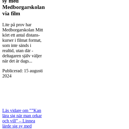
sy med
Medborgarskolan
via film
Lite på prov har
Medborgarskolan Mitt
kört ett antal distans­
kurser i filmat format,
som inte sänds i
realtid, utan där ­
deltagaren själv väljer
när det är dags...
Publicerad
:
15 augusti
2024
Läs vidare
om "”Kan
lära sig när man orkar
och vill” – Linnea
lärde sig sy med