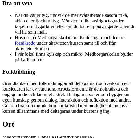
Bra att veta
När du väljer tyg, undvik de mer svårarbetade såsom trikå,
siden eller tjockt ulltyg. Mönster i olika svårighetsgrader
köper du i tygaffären eller om du har ett plagg i garderoben du
vill ha som mall.
Hos oss på Medborgarskolan är alla deltagare och ledare
försäkrade
under aktiviteten/kursen samt till och från
aktiviteten/kursen.
I vår lokal finns kylskåp och mikro. Medborgarskolan bjuder
på kaffe och te.
Folkbildning
Grundtanken med folkbildning är att deltagarna i samverkan med
kursledaren lär av varandra. Arbetsformerna är demokratiska och
engagerande och lärandet aktivt. Deltagarna söker och bygger sin
egen kunskap genom dialog, interaktion och reflektion med andra.
Genom bra kommunikation har kursledaren möjlighet att anpassa
kursen tillsammans med deltagarna under kursens gång.
Ort
Medborgarskolan Uppsala (Bergsbrunnagatan)