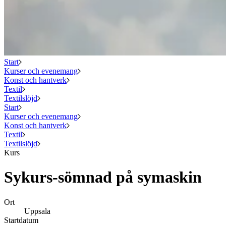
Start
Kurser och evenemang
Konst och hantverk
Textil
Textilslöjd
Start
Kurser och evenemang
Konst och hantverk
Textil
Textilslöjd
Kurs
Sykurs-sömnad på symaskin
Ort
Uppsala
Startdatum