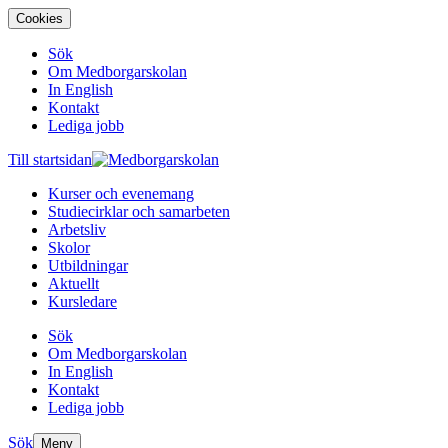
Cookies
Sök
Om Medborgarskolan
In English
Kontakt
Lediga jobb
Till startsidan
Kurser och evenemang
Studiecirklar och samarbeten
Arbetsliv
Skolor
Utbildningar
Aktuellt
Kursledare
Sök
Om Medborgarskolan
In English
Kontakt
Lediga jobb
Sök
Meny