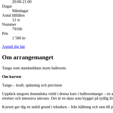
20:00-21:00
Dagar
Måndagar
Antal tillfällen
12 st
Nummer
79166
Pris
1 580 kr
Anmäl dig här
Om arrangemanget
Tango som standarddans inom ballroom.
Om kursen
Tango – kraft, spänning och precision
Upptäck tangons dramatiska värld i denna kurs i ballroomtango – en av
rörelser och intensiva närvaro. Det är en dans som bygger på tydlig för
Kursen ger dig en stabil grund i tekniken – från hållning och ram till