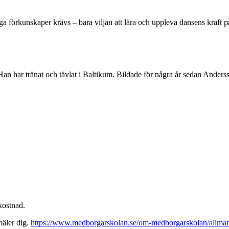
ga förkunskaper krävs – bara viljan att lära och uppleva dansens kraft på
n har tränat och tävlat i Baltikum. Bildade för några år sedan Anders
 kostnad.
mäler dig.
https://www.medborgarskolan.se/om-medborgarskolan/allmann