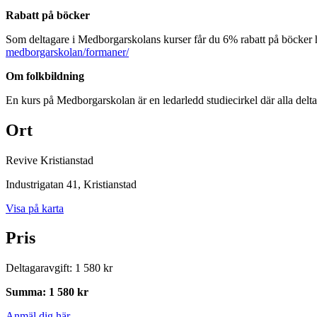
Rabatt på böcker
Som deltagare i Medborgarskolans kurser får du 6% rabatt på böcker
medborgarskolan/formaner/
Om folkbildning
En kurs på Medborgarskolan är en ledarledd studiecirkel där alla delt
Ort
Revive Kristianstad
Industrigatan 41
, Kristianstad
Visa på karta
Pris
Deltagaravgift
:
1 580 kr
Summa
:
1 580 kr
Anmäl dig här