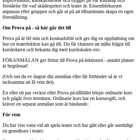
improvisation, karaktärsarbete och bygger på vår kunskap och
förståelse för vad skådespeleri och teater är. Ensemblekursen
anpassas efter gruppen och går ut på att tillsammans skapa en egen
föreställning.
Om Prova på - så här går det till
Prova på är 60 min och kostnadsfritt och ger dig en uppfattning om
hur en teaterlektion kan gå till. Du får chansen att ställa frågor till
kursledaren och bekanta dig med kurslokalen osv.
FÖRANMÄLAN ger förtur till Prova på-lektionen - antalet platser
är begränsat!
(Och om du ev ångrar din anmälan eller får förhinder så är vi
tacksamma att få veta det).
En eller ett par veckor efter Prova på-tillfället börjar ordinarie kurs
och pågår över terminen. Ordinarie kurs har en kursavgift, och
kräver en separat anmälan som är bindande.
För vem
Du har viss vana vid att spela teater och har gått eller går samtidigt
en grundkurs i teater.