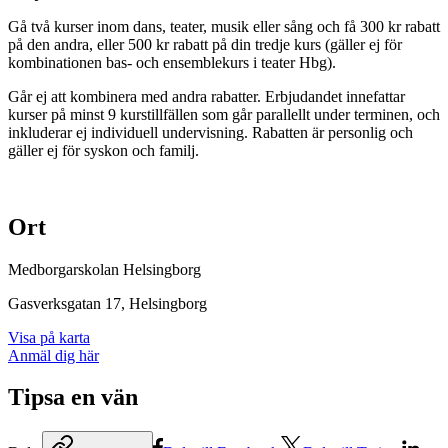
Gå två kurser inom dans, teater, musik eller sång och få 300 kr rabatt
på den andra, eller 500 kr rabatt på din tredje kurs (gäller ej för
kombinationen bas- och ensemblekurs i teater Hbg).
Går ej att kombinera med andra rabatter. Erbjudandet innefattar
kurser på minst 9 kurstillfällen som går parallellt under terminen, och
inkluderar ej individuell undervisning. Rabatten är personlig och
gäller ej för syskon och familj.
Ort
Medborgarskolan Helsingborg
Gasverksgatan 17
, Helsingborg
Visa på karta
Anmäl dig här
Tipsa en vän