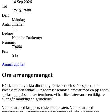
14 Sep 2026
Tid
17:10-17:55
Dag
Måndag
Antal tillfällen
1 st
Ledare
Nathalie Drakemyr
Nummer
79464
Pris
0 kr
Anmäl dig här
Om arrangemanget
Här kan du utveckla din talang för teater och skådespeleri, din
kreativitet och fantasi. Ungdomsensemblen arbetar med en pjäs som
spelas upp på slutet av terminen, vi har lite teatervana sen tidigare
eller går samtidigt en grundkurs.
Vi arbetar med kroppen, rösten och texten. Vi arbetar med