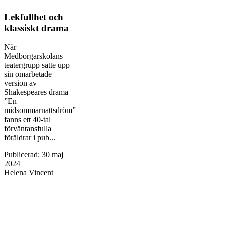
Lekfullhet och
klassiskt drama
När
Medborgarskolans
teatergrupp satte upp
sin omarbetade
version av
Shakespeares drama
”En
midsommarnattsdröm”
fanns ett 40-tal
förväntansfulla
föräldrar i pub...
Publicerad
:
30 maj
2024
Helena Vincent