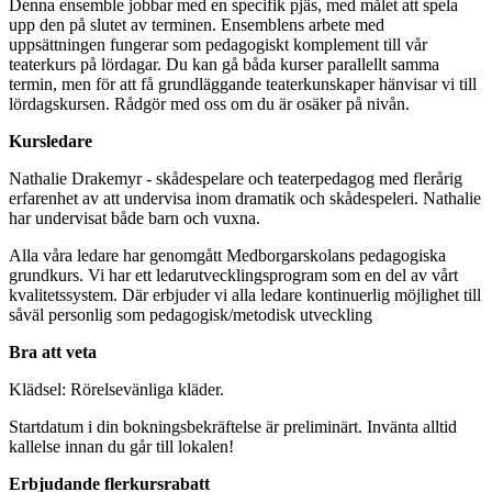
Denna ensemble jobbar med en specifik pjäs, med målet att spela
upp den på slutet av terminen. Ensemblens arbete med
uppsättningen fungerar som pedagogiskt komplement till vår
teaterkurs på lördagar. Du kan gå båda kurser parallellt samma
termin, men för att få grundläggande teaterkunskaper hänvisar vi till
lördagskursen. Rådgör med oss om du är osäker på nivån.
Kursledare
Nathalie Drakemyr - skådespelare och teaterpedagog med flerårig
erfarenhet av att undervisa inom dramatik och skådespeleri. Nathalie
har undervisat både barn och vuxna.
Alla våra ledare har genomgått Medborgarskolans pedagogiska
grundkurs. Vi har ett ledarutvecklingsprogram som en del av vårt
kvalitetssystem. Där erbjuder vi alla ledare kontinuerlig möjlighet till
såväl personlig som pedagogisk/metodisk utveckling
Bra att veta
Klädsel: Rörelsevänliga kläder.
Startdatum i din bokningsbekräftelse är preliminärt. Invänta alltid
kallelse innan du går till lokalen!
Erbjudande flerkursrabatt