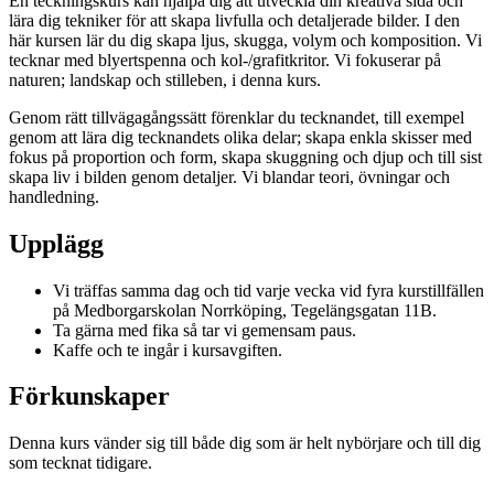
En teckningskurs kan hjälpa dig att utveckla din kreativa sida och
lära dig tekniker för att skapa livfulla och detaljerade bilder. I den
här kursen lär du dig skapa ljus, skugga, volym och komposition. Vi
tecknar med blyertspenna och kol-/grafitkritor. Vi fokuserar på
naturen; landskap och stilleben, i denna kurs.
Genom rätt tillvägagångssätt förenklar du tecknandet, till exempel
genom att lära dig tecknandets olika delar; skapa enkla skisser med
fokus på proportion och form, skapa skuggning och djup och till sist
skapa liv i bilden genom detaljer. Vi blandar teori, övningar och
handledning.
Upplägg
Vi träffas samma dag och tid varje vecka vid fyra kurstillfällen
på Medborgarskolan Norrköping, Tegelängsgatan 11B.
Ta gärna med fika så tar vi gemensam paus.
Kaffe och te ingår i kursavgiften.
Förkunskaper
Denna kurs vänder sig till både dig som är helt nybörjare och till dig
som tecknat tidigare.