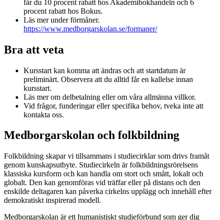
får du 10 procent rabatt hos Akademibokhandeln och 6
procent rabatt hos Bokus.
Läs mer under förmåner.
https://www.medborgarskolan.se/formaner/
Bra att veta
Kursstart kan komma att ändras och att startdatum är
preliminärt. Observera att du alltid får en kallelse innan
kursstart.
Läs mer om delbetalning eller om våra allmänna villkor.
Vid frågor, funderingar eller specifika behov, tveka inte att
kontakta oss.
Medborgarskolan och folkbildning
Folkbildning skapar vi tillsammans i studiecirklar som drivs framåt
genom kunskapsutbyte. Studiecirkeln är folkbildningsrörelsens
klassiska kursform och kan handla om stort och smått, lokalt och
globalt. Den kan genomföras vid träffar eller på distans och den
enskilde deltagaren kan påverka cirkelns upplägg och innehåll efter
demokratiskt inspirerad modell.
Medborgarskolan är ett humanistiskt studieförbund som ger dig