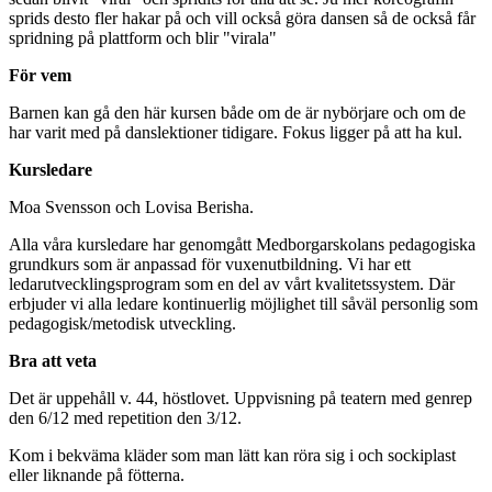
sprids desto fler hakar på och vill också göra dansen så de också får
spridning på plattform och blir "virala"
För vem
Barnen kan gå den här kursen både om de är nybörjare och om de
har varit med på danslektioner tidigare. Fokus ligger på att ha kul.
Kursledare
Moa Svensson och Lovisa Berisha.
Alla våra kursledare har genomgått Medborgarskolans pedagogiska
grundkurs som är anpassad för vuxenutbildning. Vi har ett
ledarutvecklingsprogram som en del av vårt kvalitetssystem. Där
erbjuder vi alla ledare kontinuerlig möjlighet till såväl personlig som
pedagogisk/metodisk utveckling.
Bra att veta
Det är uppehåll v. 44, höstlovet. Uppvisning på teatern med genrep
den 6/12 med repetition den 3/12.
Kom i bekväma kläder som man lätt kan röra sig i och sockiplast
eller liknande på fötterna.