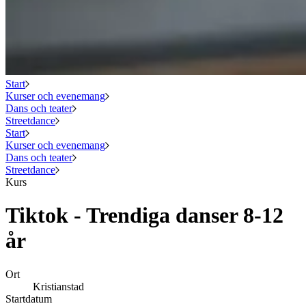
Start
Kurser och evenemang
Dans och teater
Streetdance
Start
Kurser och evenemang
Dans och teater
Streetdance
Kurs
Tiktok - Trendiga danser 8-12
år
Ort
Kristianstad
Startdatum