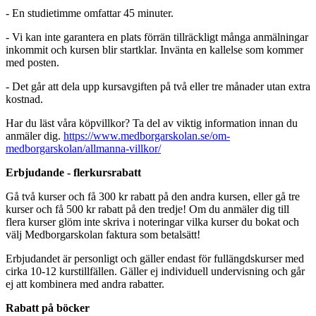
- En studietimme omfattar 45 minuter.
- Vi kan inte garantera en plats förrän tillräckligt många anmälningar
inkommit och kursen blir startklar. Invänta en kallelse som kommer
med posten.
- Det går att dela upp kursavgiften på två eller tre månader utan extra
kostnad.
Har du läst våra köpvillkor? Ta del av viktig information innan du
anmäler dig.
https://www.medborgarskolan.se/om-
medborgarskolan/allmanna-villkor/
Erbjudande - flerkursrabatt
Gå två kurser och få 300 kr rabatt på den andra kursen, eller gå tre
kurser och få 500 kr rabatt på den tredje! Om du anmäler dig till
flera kurser glöm inte skriva i noteringar vilka kurser du bokat och
välj Medborgarskolan faktura som betalsätt!
Erbjudandet är personligt och gäller endast för fullängdskurser med
cirka 10-12 kurstillfällen. Gäller ej individuell undervisning och går
ej att kombinera med andra rabatter.
Rabatt på böcker