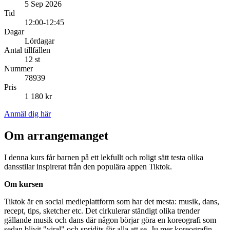
5 Sep 2026
Tid
12:00-12:45
Dagar
Lördagar
Antal tillfällen
12 st
Nummer
78939
Pris
1 180 kr
Anmäl dig här
Om arrangemanget
I denna kurs får barnen på ett lekfullt och roligt sätt testa olika
dansstilar inspirerat från den populära appen Tiktok.
Om kursen
Tiktok är en social medieplattform som har det mesta: musik, dans,
recept, tips, sketcher etc. Det cirkulerar ständigt olika trender
gällande musik och dans där någon börjar göra en koreografi som
sedan blivit "viral" och spridits för alla att se. Ju mer koreografin