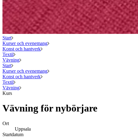
Start
Kurser och evenemang
Konst och hantverk
Textil
Vävning
Start
Kurser och evenemang
Konst och hantverk
Textil
Vävning
Kurs
Vävning för nybörjare
Ort
Uppsala
Startdatum