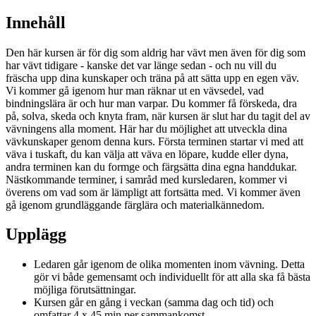
Innehåll
Den här kursen är för dig som aldrig har vävt men även för dig som
har vävt tidigare - kanske det var länge sedan - och nu vill du
fräscha upp dina kunskaper och träna på att sätta upp en egen väv.
Vi kommer gå igenom hur man räknar ut en vävsedel, vad
bindningslära är och hur man varpar. Du kommer få förskeda, dra
på, solva, skeda och knyta fram, när kursen är slut har du tagit del av
vävningens alla moment. Här har du möjlighet att utveckla dina
vävkunskaper genom denna kurs. Första terminen startar vi med att
väva i tuskaft, du kan välja att väva en löpare, kudde eller dyna,
andra terminen kan du formge och färgsätta dina egna handdukar.
Nästkommande terminer, i samråd med kursledaren, kommer vi
överens om vad som är lämpligt att fortsätta med. Vi kommer även
gå igenom grundläggande färglära och materialkännedom.
Upplägg
Ledaren går igenom de olika momenten inom vävning. Detta
gör vi både gemensamt och individuellt för att alla ska få bästa
möjliga förutsättningar.
Kursen går en gång i veckan (samma dag och tid) och
omfattar 4 x 45 min per sammankomst.