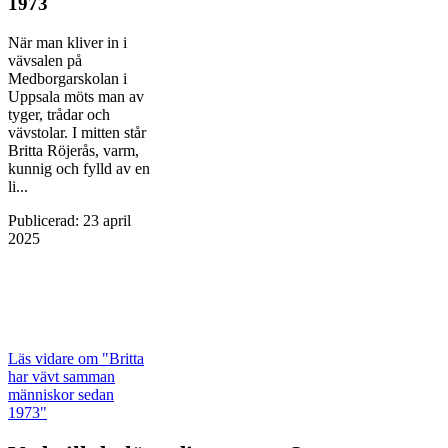
1973
När man kliver in i
vävsalen på
Medborgarskolan i
Uppsala möts man av
tyger, trådar och
vävstolar. I mitten står
Britta Röjerås, varm,
kunnig och fylld av en
li...
Publicerad
:
23 april
2025
Läs vidare
om "Britta
har vävt samman
människor sedan
1973"