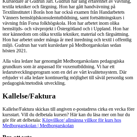
Kursledare är Gudrun Jarl. Gudrun har lång erfarenhet av vävning,
textila tekniker och färgning. Hon har gått handvävning på
Textilinstitutet i Borås hon har också examen från Handarbetets
Vänners hemslöjdskonsulentutbildning, samt fortsättningskurs i
vävning från Forsa folkhögskola. Hon har arbetet inom olika
hemslöjds- och vävprojekt i Östergötland och i Uppland. Hon har
stor kännedom om olika textila tekniker, material och färgsättning.
Hon har arbetet under många år med inredning och textil i offentlig
miljö. Gudrun har varit kursledare på Medborgarskolan sedan
hösten 2021.
Alla våra ledare har genomgått Medborgarskolans pedagogiska
grundkurs som är anpassad för vuxenutbildning. Vi har ett
ledarutvecklingsprogram som en del av vårt kvalitetssystem. Där
erbjuder vi alla ledare kontinuerlig möjlighet till såväl personlig som
pedagogisk/metodisk utveckling.
Kallelse/Faktura
Kallelse/Faktura skickas till angiven e-postadress cirka en vecka före
kursstart. Vill du delbetala kursen? Här kan du läsa mer om hur du
gör för att delbetala:
Köpvillkor/ allmänna villkor för kurs hos
Medborgarskolan | Medborgarskolan