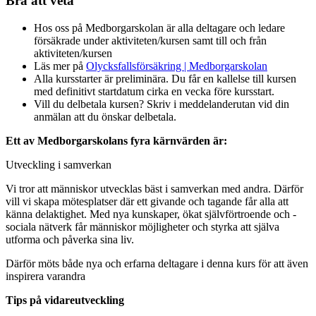
Bra att veta
Hos oss på Medborgarskolan är alla deltagare och ledare
försäkrade under aktiviteten/kursen samt till och från
aktiviteten/kursen
Läs mer på
Olycksfallsförsäkring | Medborgarskolan
Alla kursstarter är preliminära. Du får en kallelse till kursen
med definitivt startdatum cirka en vecka före kursstart.
Vill du delbetala kursen? Skriv i meddelanderutan vid din
anmälan att du önskar delbetala.
Ett av Medborgarskolans fyra kärnvärden är:
Utveckling i samverkan
Vi tror att människor utvecklas bäst i samverkan med andra. Därför
vill vi skapa mötesplatser där ett givande och tagande får alla att
känna delaktighet. Med nya kunskaper, ökat självförtroende och ­
sociala nätverk får människor möjligheter och styrka att själva
utforma och påverka sina liv.
Därför möts både nya och erfarna deltagare i denna kurs för att även
inspirera varandra
Tips på vidareutveckling