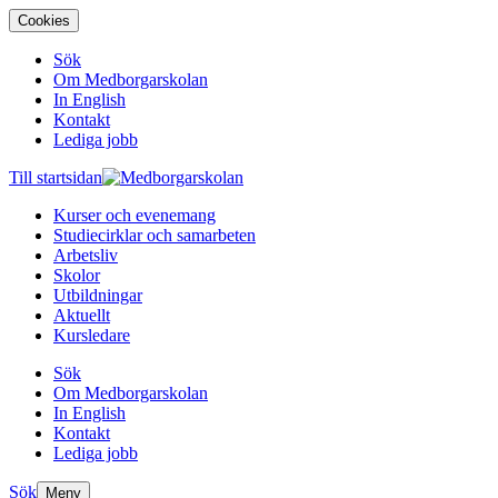
Cookies
Sök
Om Medborgarskolan
In English
Kontakt
Lediga jobb
Till startsidan
Kurser och evenemang
Studiecirklar och samarbeten
Arbetsliv
Skolor
Utbildningar
Aktuellt
Kursledare
Sök
Om Medborgarskolan
In English
Kontakt
Lediga jobb
Sök
Meny