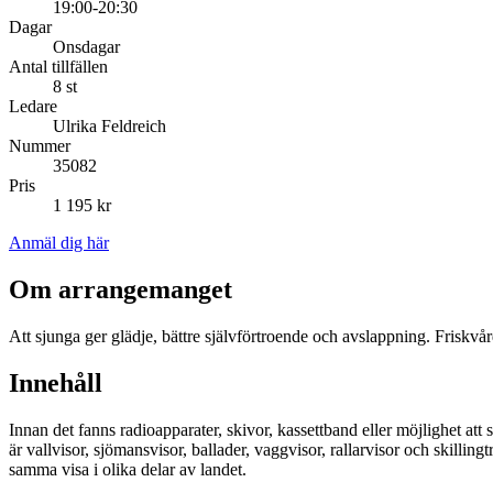
19:00-20:30
Dagar
Onsdagar
Antal tillfällen
8 st
Ledare
Ulrika Feldreich
Nummer
35082
Pris
1 195 kr
Anmäl dig här
Om arrangemanget
Att sjunga ger glädje, bättre självförtroende och avslappning. Friskvår
Innehåll
Innan det fanns radioapparater, skivor, kassettband eller möjlighet att s
är vallvisor, sjömansvisor, ballader, vaggvisor, rallarvisor och skilli
samma visa i olika delar av landet.