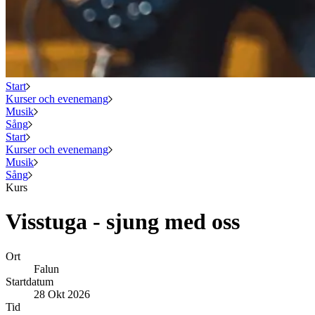
Start
Kurser och evenemang
Musik
Sång
Start
Kurser och evenemang
Musik
Sång
Kurs
Visstuga - sjung med oss
Ort
Falun
Startdatum
28 Okt 2026
Tid