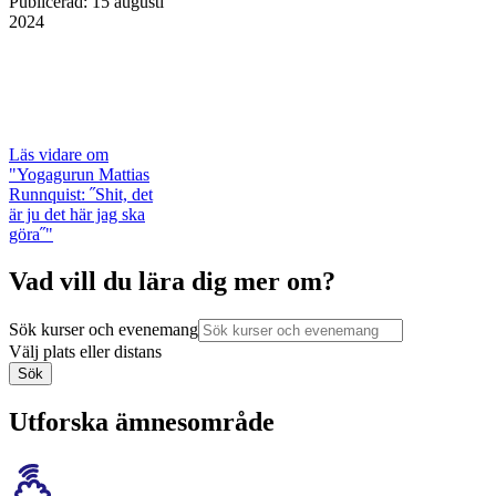
Publicerad
:
15 augusti
2024
Läs vidare
om
"Yogagurun Mattias
Runnquist: ˝Shit, det
är ju det här jag ska
göra˝"
Vad vill du lära dig mer om?
Sök kurser och evenemang
Välj plats eller distans
Sök
Utforska ämnesområde