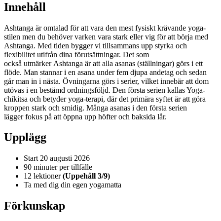
Innehåll
Ashtanga är omtalad för att vara den mest fysiskt krävande yoga-
stilen men du behöver varken vara stark eller vig för att börja med
Ashtanga. Med tiden bygger vi tillsammans upp styrka och
flexibilitet utifrån dina förutsättningar. Det som
också utmärker Ashtanga är att alla asanas (ställningar) görs i ett
flöde. Man stannar i en asana under fem djupa andetag och sedan
går man in i nästa. Övningarna görs i serier, vilket innebär att dom
utövas i en bestämd ordningsföljd. Den första serien kallas Yoga-
chikitsa och betyder yoga-terapi, där det primära syftet är att göra
kroppen stark och smidig. Många asanas i den första serien
lägger fokus på att öppna upp höfter och baksida lår.
Upplägg
Start 20 augusti 2026
90 minuter per tillfälle
12 lektioner
(Uppehåll 3/9)
Ta med dig din egen yogamatta
Förkunskap