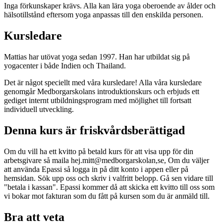
Inga förkunskaper krävs. Alla kan lära yoga oberoende av ålder och
hälsotillstånd eftersom yoga anpassas till den enskilda personen.
Kursledare
Mattias har utövat yoga sedan 1997. Han har utbildat sig på
yogacenter i både Indien och Thailand.
Det är något speciellt med våra kursledare! Alla våra kursledare
genomgår Medborgarskolans introduktionskurs och erbjuds ett
gediget internt utbildningsprogram med möjlighet till fortsatt
individuell utveckling.
Denna kurs är friskvårdsberättigad
Om du vill ha ett kvitto på betald kurs för att visa upp för din
arbetsgivare så maila hej.mitt@medborgarskolan,se, Om du väljer
att använda Epassi så logga in på ditt konto i appen eller på
hemsidan. Sök upp oss och skriv i valfritt belopp. Gå sen vidare till
"betala i kassan". Epassi kommer då att skicka ett kvitto till oss som
vi bokar mot fakturan som du fått på kursen som du är anmäld till.
Bra att veta