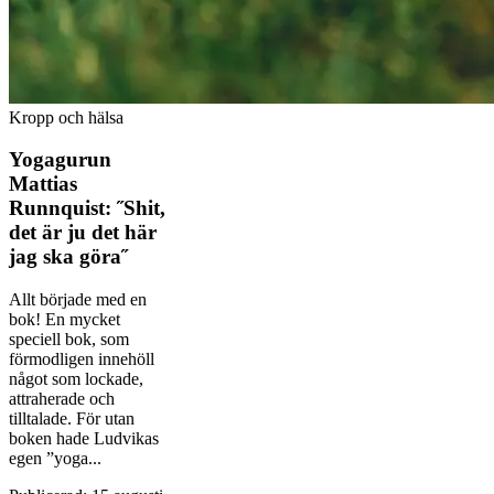
Kropp och hälsa
Yogagurun
Mattias
Runnquist: ˝Shit,
det är ju det här
jag ska göra˝
Allt började med en
bok! En mycket
speciell bok, som
förmodligen innehöll
något som lockade,
attraherade och
tilltalade. För utan
boken hade Ludvikas
egen ”yoga...