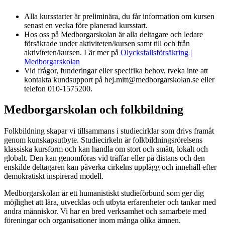
Alla kursstarter är preliminära, du får information om kursen
senast en vecka före planerad kursstart.
Hos oss på Medborgarskolan är alla deltagare och ledare
försäkrade under aktiviteten/kursen samt till och från
aktiviteten/kursen. Lär mer på
Olycksfallsförsäkring |
Medborgarskolan
Vid frågor, funderingar eller specifika behov, tveka inte att
kontakta kundsupport på hej.mitt@medborgarskolan.se eller
telefon 010-1575200.
Medborgarskolan och folkbildning
Folkbildning skapar vi tillsammans i studiecirklar som drivs framåt
genom kunskapsutbyte. Studiecirkeln är folkbildningsrörelsens
klassiska kursform och kan handla om stort och smått, lokalt och
globalt. Den kan genomföras vid träffar eller på distans och den
enskilde deltagaren kan påverka cirkelns upplägg och innehåll efter
demokratiskt inspirerad modell.
Medborgarskolan är ett humanistiskt studieförbund som ger dig
möjlighet att lära, utvecklas och utbyta erfarenheter och tankar med
andra människor. Vi har en bred verksamhet och samarbete med
föreningar och organisationer inom många olika ämnen.