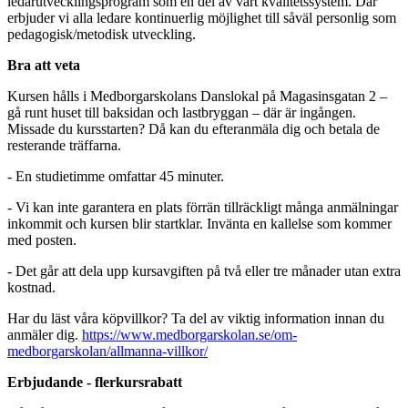
ledarutvecklingsprogram som en del av vårt kvalitetssystem. Där
erbjuder vi alla ledare kontinuerlig möjlighet till såväl personlig som
pedagogisk/metodisk utveckling.
Bra att veta
Kursen hålls i Medborgarskolans Danslokal på Magasinsgatan 2 –
gå runt huset till baksidan och lastbryggan – där är ingången.
Missade du kursstarten? Då kan du efteranmäla dig och betala de
resterande träffarna.
- En studietimme omfattar 45 minuter.
- Vi kan inte garantera en plats förrän tillräckligt många anmälningar
inkommit och kursen blir startklar. Invänta en kallelse som kommer
med posten.
- Det går att dela upp kursavgiften på två eller tre månader utan extra
kostnad.
Har du läst våra köpvillkor? Ta del av viktig information innan du
anmäler dig.
https://www.medborgarskolan.se/om-
medborgarskolan/allmanna-villkor/
Erbjudande - flerkursrabatt