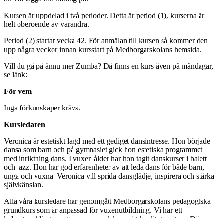
Kursen är uppdelad i två perioder. Detta är period (1), kurserna är
helt oberoende av varandra.
Period (2) startar vecka 42. För anmälan till kursen så kommer den
upp några veckor innan kursstart på Medborgarskolans hemsida.
Vill du gå på ännu mer Zumba? Då finns en kurs även på måndagar,
se länk:
För vem
Inga förkunskaper krävs.
Kursledaren
Veronica är estetiskt lagd med ett gediget dansintresse. Hon började
dansa som barn och på gymnasiet gick hon estetiska programmet
med inriktning dans. I vuxen ålder har hon tagit danskurser i balett
och jazz. Hon har god erfarenheter av att leda dans för både barn,
unga och vuxna. Veronica vill sprida dansglädje, inspirera och stärka
självkänslan.
Alla våra kursledare har genomgått Medborgarskolans pedagogiska
grundkurs som är anpassad för vuxenutbildning. Vi har ett