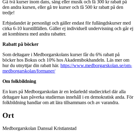
Gå två kurser inom dans, sång eller musik och få 300 kr rabatt på
den andra kursen, eller gå tre kurser och få 500 kr rabatt på den
tredje!
Erbjudandet är personligt och gäller endast för fullängdskurser med
cirka 6-10 kurstillfällen. Gäller ej individuell undervisning och går ej
att kombinera med andra rabatter.
Rabatt på böcker
Som deltagare i Medborgarskolans kurser får du 6% rabatt på
böcker hos Bokus och 10% hos Akademibokhandeln. Läs mer om
hur du utnyttjar din rabatt här.
https://www.medborgarskolan.se/om-
medborgarskolan/formaner/
Om folkbildning
En kurs på Medborgarskolan är en ledarledd studiecirkel där alla
deltagare kan påverka studiernas innehåll i en demokratisk anda. För
folkbildning handlar om att lära tillsammans och av varandra.
Ort
Medborgarskolan Danssal Kristianstad