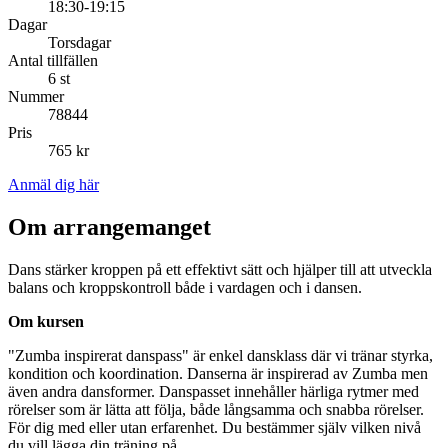
18:30-19:15
Dagar
Torsdagar
Antal tillfällen
6 st
Nummer
78844
Pris
765 kr
Anmäl dig här
Om arrangemanget
Dans stärker kroppen på ett effektivt sätt och hjälper till att utveckla
balans och kroppskontroll både i vardagen och i dansen.
Om kursen
"Zumba inspirerat danspass" är enkel dansklass där vi tränar styrka,
kondition och koordination. Danserna är inspirerad av Zumba men
även andra dansformer. Danspasset innehåller härliga rytmer med
rörelser som är lätta att följa, både långsamma och snabba rörelser.
För dig med eller utan erfarenhet. Du bestämmer själv vilken nivå
du vill lägga din träning på.