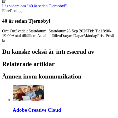
kr
Läs vidare
om "40 år sedan Tjernobyl"
Föreläsning
40 år sedan Tjernobyl
Ort
:
Ort
Svedala
Startdatum
:
Startdatum
28 Sep 2026
Tid
:
Tid
18:00-
19:00
Antal tillfällen
:
Antal tillfällen
Dagar
:
Dagar
Måndag
Pris
:
Pris
0
kr
Du kanske också är intresserad av
Relaterade artiklar
Ämnen inom kommunikation
Adobe Creative Cloud