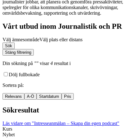
journalister jobbar, att planera och genomföra pressaktiviteter,
spelregler för olika kommunikationskanaler, skrivövningar,
omvärldsbevakning, rapportering och utvärdering.
Vårt utbud inom Journalistik och PR
Välj ämnesområde
Välj plats eller distans
Sök
Stäng filtrering
Din sökning
på
""
visar
4
resultat
i
Dölj fullbokade
Sortera på
:
Relevans
A-Ö
Startdatum
Pris
Sökresultat
Läs vidare
om "Intresseanmälan – Skapa din egen podcast"
Kurs
Nyhet