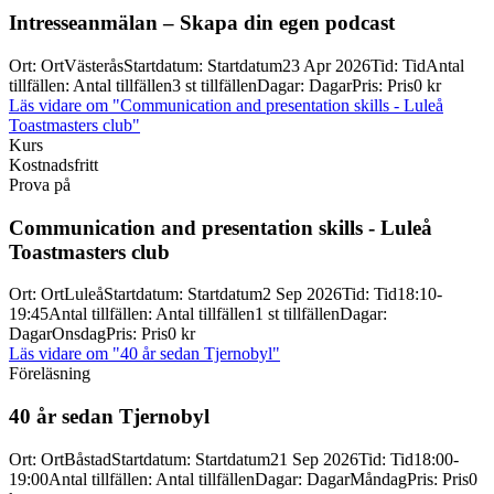
Intresseanmälan – Skapa din egen podcast
Ort
:
Ort
Västerås
Startdatum
:
Startdatum
23 Apr 2026
Tid
:
Tid
Antal
tillfällen
:
Antal tillfällen
3 st tillfällen
Dagar
:
Dagar
Pris
:
Pris
0 kr
Läs vidare
om "Communication and presentation skills - Luleå
Toastmasters club"
Kurs
Kostnadsfritt
Prova på
Communication and presentation skills -
Luleå
Toastmasters club
Ort
:
Ort
Luleå
Startdatum
:
Startdatum
2 Sep 2026
Tid
:
Tid
18:10-
19:45
Antal tillfällen
:
Antal tillfällen
1 st tillfällen
Dagar
:
Dagar
Onsdag
Pris
:
Pris
0 kr
Läs vidare
om "40 år sedan Tjernobyl"
Föreläsning
40 år sedan Tjernobyl
Ort
:
Ort
Båstad
Startdatum
:
Startdatum
21 Sep 2026
Tid
:
Tid
18:00-
19:00
Antal tillfällen
:
Antal tillfällen
Dagar
:
Dagar
Måndag
Pris
:
Pris
0