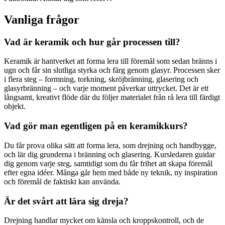
Vanliga frågor
Vad är keramik och hur går processen till?
Keramik är hantverket att forma lera till föremål som sedan bränns i
ugn och får sin slutliga styrka och färg genom glasyr. Processen sker
i flera steg – formning, torkning, skröjbränning, glasering och
glasyrbränning – och varje moment påverkar uttrycket. Det är ett
långsamt, kreativt flöde där du följer materialet från rå lera till färdigt
objekt.
Vad gör man egentligen på en keramikkurs?
Du får prova olika sätt att forma lera, som drejning och handbygge,
och lär dig grunderna i bränning och glasering. Kursledaren guidar
dig genom varje steg, samtidigt som du får frihet att skapa föremål
efter egna idéer. Många går hem med både ny teknik, ny inspiration
och föremål de faktiskt kan använda.
Är det svårt att lära sig dreja?
Drejning handlar mycket om känsla och kroppskontroll, och de