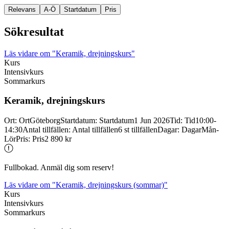
Relevans
A-Ö
Startdatum
Pris
Sökresultat
Läs vidare
om "Keramik, drejningskurs"
Kurs
Intensivkurs
Sommarkurs
Keramik, drejningskurs
Ort
:
Ort
Göteborg
Startdatum
:
Startdatum
1 Jun 2026
Tid
:
Tid
10:00-
14:30
Antal tillfällen
:
Antal tillfällen
6 st tillfällen
Dagar
:
Dagar
Mån-
Lör
Pris
:
Pris
2 890 kr
Fullbokad. Anmäl dig som reserv!
Läs vidare
om "Keramik, drejningskurs (sommar)"
Kurs
Intensivkurs
Sommarkurs