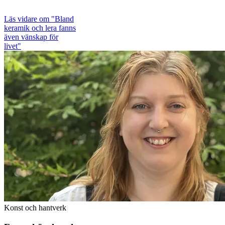
Läs vidare
om "Bland
keramik och lera fanns
även vänskap för
livet"
Konst och hantverk