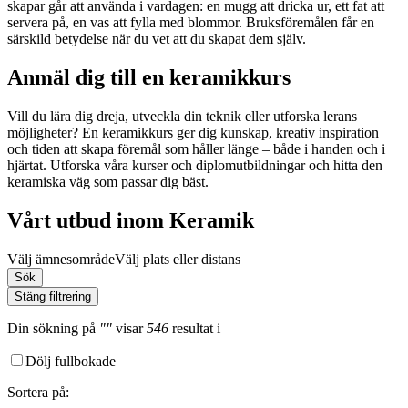
skapar går att använda i vardagen: en mugg att dricka ur, ett fat att
servera på, en vas att fylla med blommor. Bruksföremålen får en
särskild betydelse när du vet att du skapat dem själv.
Anmäl dig till en keramikkurs
Vill du lära dig dreja, utveckla din teknik eller utforska lerans
möjligheter? En keramikkurs ger dig kunskap, kreativ inspiration
och tiden att skapa föremål som håller länge – både i handen och i
hjärtat. Utforska våra kurser och diplomutbildningar och hitta den
keramiska väg som passar dig bäst.
Vårt utbud inom Keramik
Välj ämnesområde
Välj plats eller distans
Sök
Stäng filtrering
Din sökning
på
""
visar
546
resultat
i
Dölj fullbokade
Sortera på
: