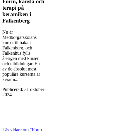
Form, känsla och
terapi på
keramiken i
Falkenberg
Nu är
Medborgarskolans
kurser tillbaka i
Falkenberg, och
Falkenhus fylls
återigen med kurser
och utbildningar. En
av de absolut mest
populära kurserna är
kerami...
Publicerad
:
31 oktober
2024
Läs vidare
om "Form,