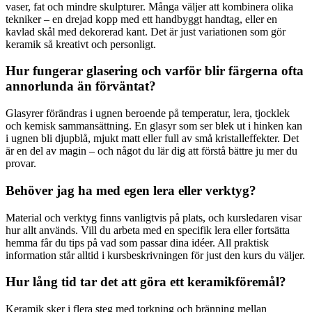
vaser, fat och mindre skulpturer. Många väljer att kombinera olika
tekniker – en drejad kopp med ett handbyggt handtag, eller en
kavlad skål med dekorerad kant. Det är just variationen som gör
keramik så kreativt och personligt.
Hur fungerar glasering och varför blir färgerna ofta
annorlunda än förväntat?
Glasyrer förändras i ugnen beroende på temperatur, lera, tjocklek
och kemisk sammansättning. En glasyr som ser blek ut i hinken kan
i ugnen bli djupblå, mjukt matt eller full av små kristalleffekter. Det
är en del av magin – och något du lär dig att förstå bättre ju mer du
provar.
Behöver jag ha med egen lera eller verktyg?
Material och verktyg finns vanligtvis på plats, och kursledaren visar
hur allt används. Vill du arbeta med en specifik lera eller fortsätta
hemma får du tips på vad som passar dina idéer. All praktisk
information står alltid i kursbeskrivningen för just den kurs du väljer.
Hur lång tid tar det att göra ett keramikföremål?
Keramik sker i flera steg med torkning och bränning mellan