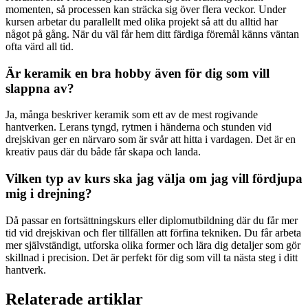
momenten, så processen kan sträcka sig över flera veckor. Under
kursen arbetar du parallellt med olika projekt så att du alltid har
något på gång. När du väl får hem ditt färdiga föremål känns väntan
ofta värd all tid.
Är keramik en bra hobby även för dig som vill
slappna av?
Ja, många beskriver keramik som ett av de mest rogivande
hantverken. Lerans tyngd, rytmen i händerna och stunden vid
drejskivan ger en närvaro som är svår att hitta i vardagen. Det är en
kreativ paus där du både får skapa och landa.
Vilken typ av kurs ska jag välja om jag vill fördjupa
mig i drejning?
Då passar en fortsättningskurs eller diplomutbildning där du får mer
tid vid drejskivan och fler tillfällen att förfina tekniken. Du får arbeta
mer självständigt, utforska olika former och lära dig detaljer som gör
skillnad i precision. Det är perfekt för dig som vill ta nästa steg i ditt
hantverk.
Relaterade artiklar