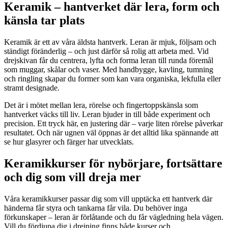
Keramik – hantverket där lera, form och
känsla tar plats
Keramik är ett av våra äldsta hantverk. Leran är mjuk, följsam och
ständigt föränderlig – och just därför så rolig att arbeta med. Vid
drejskivan får du centrera, lyfta och forma leran till runda föremål
som muggar, skålar och vaser. Med handbygge, kavling, tumning
och ringling skapar du former som kan vara organiska, lekfulla eller
stramt designade.
Det är i mötet mellan lera, rörelse och fingertoppskänsla som
hantverket väcks till liv. Leran bjuder in till både experiment och
precision. Ett tryck här, en justering där – varje liten rörelse påverkar
resultatet. Och när ugnen väl öppnas är det alltid lika spännande att
se hur glasyrer och färger har utvecklats.
Keramikkurser för nybörjare, fortsättare
och dig som vill dreja mer
Våra keramikkurser passar dig som vill upptäcka ett hantverk där
händerna får styra och tankarna får vila. Du behöver inga
förkunskaper – leran är förlåtande och du får vägledning hela vägen.
Vill du fördjupa dig i drejning finns både kurser och