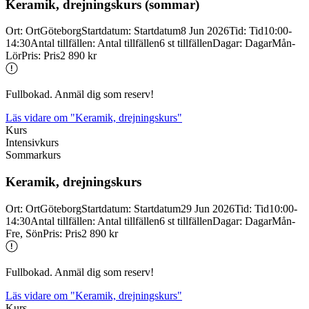
Keramik, drejningskurs (sommar)
Ort
:
Ort
Göteborg
Startdatum
:
Startdatum
8 Jun 2026
Tid
:
Tid
10:00-
14:30
Antal tillfällen
:
Antal tillfällen
6 st tillfällen
Dagar
:
Dagar
Mån-
Lör
Pris
:
Pris
2 890 kr
Fullbokad. Anmäl dig som reserv!
Läs vidare
om "Keramik, drejningskurs"
Kurs
Intensivkurs
Sommarkurs
Keramik, drejningskurs
Ort
:
Ort
Göteborg
Startdatum
:
Startdatum
29 Jun 2026
Tid
:
Tid
10:00-
14:30
Antal tillfällen
:
Antal tillfällen
6 st tillfällen
Dagar
:
Dagar
Mån-
Fre, Sön
Pris
:
Pris
2 890 kr
Fullbokad. Anmäl dig som reserv!
Läs vidare
om "Keramik, drejningskurs"
Kurs