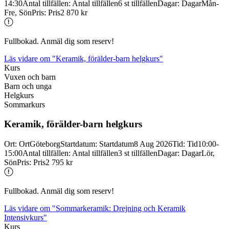
14:30
Antal tillfällen
:
Antal tillfällen
6 st tillfällen
Dagar
:
Dagar
Mån-
Fre, Sön
Pris
:
Pris
2 870 kr
Fullbokad. Anmäl dig som reserv!
Läs vidare
om "Keramik, förälder-barn helgkurs"
Kurs
Vuxen och barn
Barn och unga
Helgkurs
Sommarkurs
Keramik, förälder-
barn helgkurs
Ort
:
Ort
Göteborg
Startdatum
:
Startdatum
8 Aug 2026
Tid
:
Tid
10:00-
15:00
Antal tillfällen
:
Antal tillfällen
3 st tillfällen
Dagar
:
Dagar
Lör,
Sön
Pris
:
Pris
2 795 kr
Fullbokad. Anmäl dig som reserv!
Läs vidare
om "Sommarkeramik: Drejning och Keramik
Intensivkurs"
Kurs