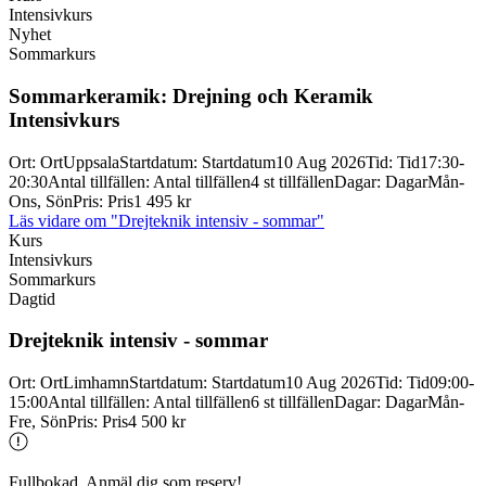
Intensivkurs
Nyhet
Sommarkurs
Sommarkeramik: Drejning och Keramik
Intensivkurs
Ort
:
Ort
Uppsala
Startdatum
:
Startdatum
10 Aug 2026
Tid
:
Tid
17:30-
20:30
Antal tillfällen
:
Antal tillfällen
4 st tillfällen
Dagar
:
Dagar
Mån-
Ons, Sön
Pris
:
Pris
1 495 kr
Läs vidare
om "Drejteknik intensiv - sommar"
Kurs
Intensivkurs
Sommarkurs
Dagtid
Drejteknik intensiv -
sommar
Ort
:
Ort
Limhamn
Startdatum
:
Startdatum
10 Aug 2026
Tid
:
Tid
09:00-
15:00
Antal tillfällen
:
Antal tillfällen
6 st tillfällen
Dagar
:
Dagar
Mån-
Fre, Sön
Pris
:
Pris
4 500 kr
Fullbokad. Anmäl dig som reserv!