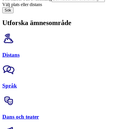
Välj plats eller distans
Sök
Utforska ämnesområde
Distans
Språk
Dans och teater