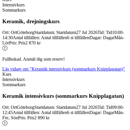
Intensivkurs
Sommarkurs
Keramik, drejningskurs
Ort
:
Ort
Göteborg
Startdatum
:
Startdatum
27 Jul 2026
Tid
:
Tid
10:00-
14:30
Antal tillfällen
:
Antal tillfällen
6 st tillfällen
Dagar
:
Dagar
Mån-
Lör
Pris
:
Pris
2 870 kr
Fullbokad. Anmäl dig som reserv!
Läs vidare
om "Keramik intensivkurs (sommarkurs Knipplagatan)"
Kurs
Intensivkurs
Sommarkurs
Keramik intensivkurs (sommarkurs Knipplagatan)
Ort
:
Ort
Göteborg
Startdatum
:
Startdatum
27 Jul 2026
Tid
:
Tid
09:00-
12:45
Antal tillfällen
:
Antal tillfällen
6 st tillfällen
Dagar
:
Dagar
Mån-
Fre, Sön
Pris
:
Pris
2 890 kr