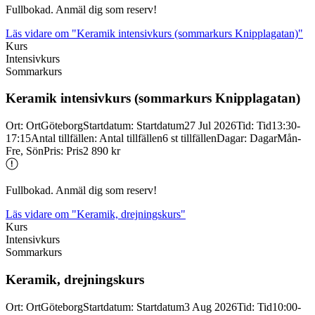
Fullbokad. Anmäl dig som reserv!
Läs vidare
om "Keramik intensivkurs (sommarkurs Knipplagatan)"
Kurs
Intensivkurs
Sommarkurs
Keramik intensivkurs (sommarkurs Knipplagatan)
Ort
:
Ort
Göteborg
Startdatum
:
Startdatum
27 Jul 2026
Tid
:
Tid
13:30-
17:15
Antal tillfällen
:
Antal tillfällen
6 st tillfällen
Dagar
:
Dagar
Mån-
Fre, Sön
Pris
:
Pris
2 890 kr
Fullbokad. Anmäl dig som reserv!
Läs vidare
om "Keramik, drejningskurs"
Kurs
Intensivkurs
Sommarkurs
Keramik, drejningskurs
Ort
:
Ort
Göteborg
Startdatum
:
Startdatum
3 Aug 2026
Tid
:
Tid
10:00-