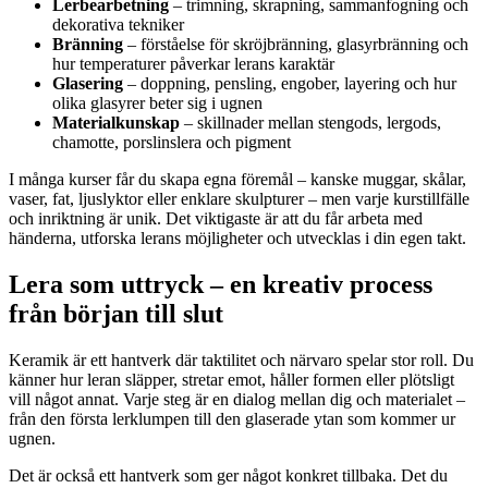
Lerbearbetning
– trimning, skrapning, sammanfogning och
dekorativa tekniker
Bränning
– förståelse för skröjbränning, glasyrbränning och
hur temperaturer påverkar lerans karaktär
Glasering
– doppning, pensling, engober, layering och hur
olika glasyrer beter sig i ugnen
Materialkunskap
– skillnader mellan stengods, lergods,
chamotte, porslinslera och pigment
I många kurser får du skapa egna föremål – kanske muggar, skålar,
vaser, fat, ljuslyktor eller enklare skulpturer – men varje kurstillfälle
och inriktning är unik. Det viktigaste är att du får arbeta med
händerna, utforska lerans möjligheter och utvecklas i din egen takt.
Lera som uttryck – en kreativ process
från början till slut
Keramik är ett hantverk där taktilitet och närvaro spelar stor roll. Du
känner hur leran släpper, stretar emot, håller formen eller plötsligt
vill något annat. Varje steg är en dialog mellan dig och materialet –
från den första lerklumpen till den glaserade ytan som kommer ur
ugnen.
Det är också ett hantverk som ger något konkret tillbaka. Det du