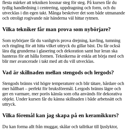
flesta märker att tekniken lossnar steg för steg. På kursen får du
tydlig handledning i centrering, uppdragning och form, och du
utvecklas i din egen takt. Många beskriver det som både utmanande
och otroligt rogivande när händerna väl hittar rytmen.
Vilka tekniker får man prova som nybörjare?
Som nybörjare får du vanligtvis prova drejning, kavling, tumning
och ringling för att hitta vilket uttryck du gillar bäst. Du får också
lära dig grunderna i glasering och dekoration samt hur leran ska
hanteras för att hålla formen. Teknikerna är enkla att börja med och
blir mer avancerade i takt med att du vill utvecklas.
Vad är skillnaden mellan stengods och lergods?
Stengods bränns vid högre temperaturer och blir tätare, hårdare och
mer hållbart – perfekt för bruksföremål. Lergods bränns lägre och
ger en varmare, mer porös känsla som ofta används för dekorativa
objekt. Under kursen får du känna skillnaden i både arbetssätt och
uttryck.
Vilka föremål kan jag skapa på en keramikkurs?
Du kan forma allt från muggar, skålar och tallrikar till ljuslyktor,