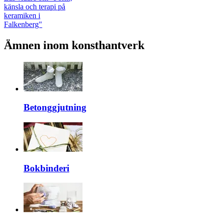
känsla och terapi på
keramiken i
Falkenberg"
Ämnen inom konsthantverk
Betonggjutning
Bokbinderi