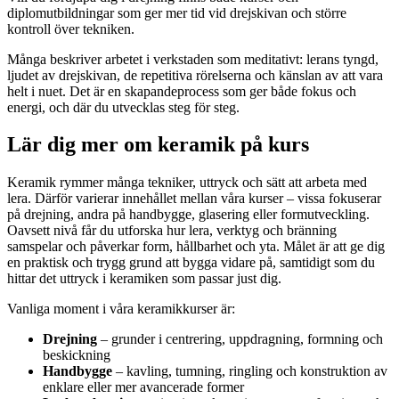
diplomutbildningar som ger mer tid vid drejskivan och större
kontroll över tekniken.
Många beskriver arbetet i verkstaden som meditativt: lerans tyngd,
ljudet av drejskivan, de repetitiva rörelserna och känslan av att vara
helt i nuet. Det är en skapandeprocess som ger både fokus och
energi, och där du utvecklas steg för steg.
Lär dig mer om keramik på kurs
Keramik rymmer många tekniker, uttryck och sätt att arbeta med
lera. Därför varierar innehållet mellan våra kurser – vissa fokuserar
på drejning, andra på handbygge, glasering eller formutveckling.
Oavsett nivå får du utforska hur lera, verktyg och bränning
samspelar och påverkar form, hållbarhet och yta. Målet är att ge dig
en praktisk och trygg grund att bygga vidare på, samtidigt som du
hittar det uttryck i keramiken som passar just dig.
Vanliga moment i våra keramikkurser är:
Drejning
– grunder i centrering, uppdragning, formning och
beskickning
Handbygge
– kavling, tumning, ringling och konstruktion av
enklare eller mer avancerade former