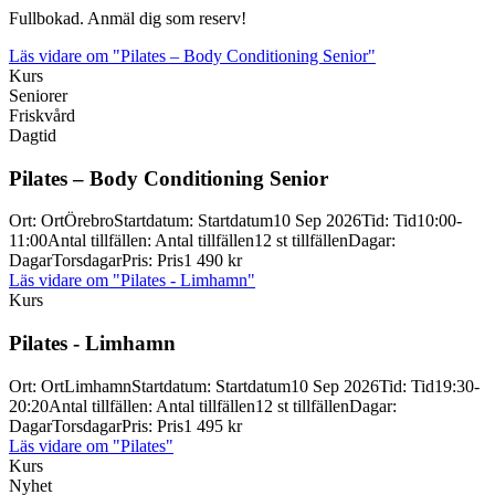
Fullbokad. Anmäl dig som reserv!
Läs vidare
om "Pilates – Body Conditioning Senior"
Kurs
Seniorer
Friskvård
Dagtid
Pilates – Body Conditioning Senior
Ort
:
Ort
Örebro
Startdatum
:
Startdatum
10 Sep 2026
Tid
:
Tid
10:00-
11:00
Antal tillfällen
:
Antal tillfällen
12 st tillfällen
Dagar
:
Dagar
Torsdagar
Pris
:
Pris
1 490 kr
Läs vidare
om "Pilates - Limhamn"
Kurs
Pilates -
Limhamn
Ort
:
Ort
Limhamn
Startdatum
:
Startdatum
10 Sep 2026
Tid
:
Tid
19:30-
20:20
Antal tillfällen
:
Antal tillfällen
12 st tillfällen
Dagar
:
Dagar
Torsdagar
Pris
:
Pris
1 495 kr
Läs vidare
om "Pilates"
Kurs
Nyhet