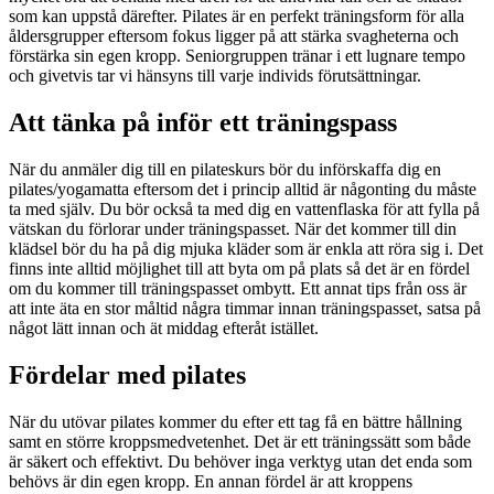
som kan uppstå därefter. Pilates är en perfekt träningsform för alla
åldersgrupper eftersom fokus ligger på att stärka svagheterna och
förstärka sin egen kropp. Seniorgruppen tränar i ett lugnare tempo
och givetvis tar vi hänsyns till varje individs förutsättningar.
Att tänka på inför ett träningspass
När du anmäler dig till en pilateskurs bör du införskaffa dig en
pilates/yogamatta eftersom det i princip alltid är någonting du måste
ta med själv. Du bör också ta med dig en vattenflaska för att fylla på
vätskan du förlorar under träningspasset. När det kommer till din
klädsel bör du ha på dig mjuka kläder som är enkla att röra sig i. Det
finns inte alltid möjlighet till att byta om på plats så det är en fördel
om du kommer till träningspasset ombytt. Ett annat tips från oss är
att inte äta en stor måltid några timmar innan träningspasset, satsa på
något lätt innan och ät middag efteråt istället.
Fördelar med pilates
När du utövar pilates kommer du efter ett tag få en bättre hållning
samt en större kroppsmedvetenhet. Det är ett träningssätt som både
är säkert och effektivt. Du behöver inga verktyg utan det enda som
behövs är din egen kropp. En annan fördel är att kroppens