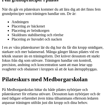
När du går en pilateskurs kommer du att lära dig att det finns fem
grundprinciper som träningen handlar om. De är:
Andningen
Placering av bäckenet
Placering av bröstkorgen
Skuldrans stabilisering och rörelse
Placering av huvudet och nacken
I en av våra pilateskurser lär du dig hur du får din kropp smidigare,
starkare och mer balanserad. Många gånger liknas pilates vid en
teknik snarare än en träningsform. Det kräver dessutom ett starkt
fokus från dig som utövare. Träningen handlar om kontroll,
precision, andning och koncentration samt att man letar upp
svagheter och obalanser i kroppen så att de kan återuppbyggas.
Pilateskurs med Medborgarskolan
På Medborgarskolan hittar du både pilates nybörjare och
pilateskurser för erfarna utövare. Dessutom kan nybörjare och de
med tidigare erfarenhet även träna tillsammans eftersom ledaren
anpassar träningen utifrån just din kropp och dina behov.