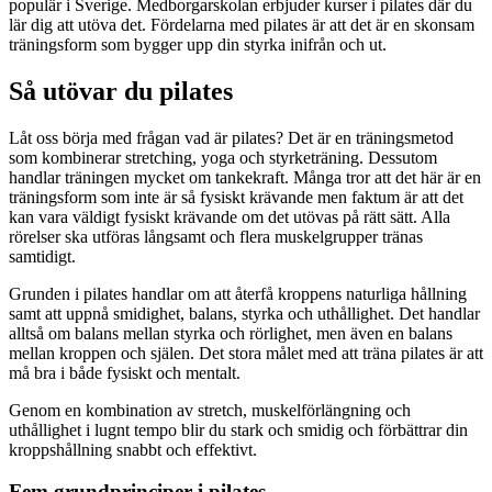
populär i Sverige. Medborgarskolan erbjuder kurser i pilates där du
lär dig att utöva det. Fördelarna med pilates är att det är en skonsam
träningsform som bygger upp din styrka inifrån och ut.
Så utövar du pilates
Låt oss börja med frågan vad är pilates? Det är en träningsmetod
som kombinerar stretching, yoga och styrketräning. Dessutom
handlar träningen mycket om tankekraft. Många tror att det här är en
träningsform som inte är så fysiskt krävande men faktum är att det
kan vara väldigt fysiskt krävande om det utövas på rätt sätt. Alla
rörelser ska utföras långsamt och flera muskelgrupper tränas
samtidigt.
Grunden i pilates handlar om att återfå kroppens naturliga hållning
samt att uppnå smidighet, balans, styrka och uthållighet. Det handlar
alltså om balans mellan styrka och rörlighet, men även en balans
mellan kroppen och själen. Det stora målet med att träna pilates är att
må bra i både fysiskt och mentalt.
Genom en kombination av stretch, muskelförlängning och
uthållighet i lugnt tempo blir du stark och smidig och förbättrar din
kroppshållning snabbt och effektivt.
Fem grundprinciper i pilates