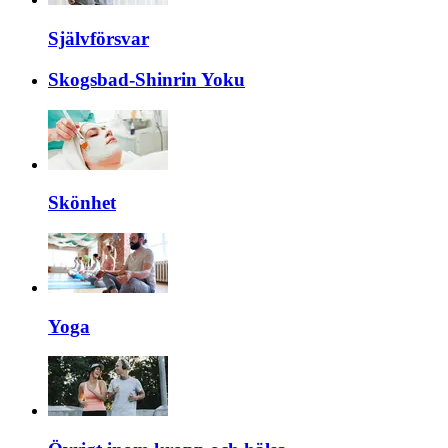
Självförsvar
Skogsbad-Shinrin Yoku
Skönhet
Yoga