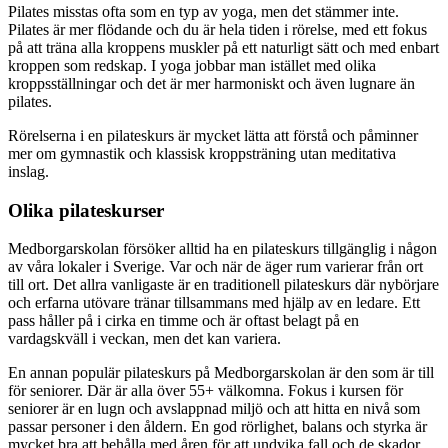
Pilates misstas ofta som en typ av yoga, men det stämmer inte.
Pilates är mer flödande och du är hela tiden i rörelse, med ett fokus
på att träna alla kroppens muskler på ett naturligt sätt och med enbart
kroppen som redskap. I yoga jobbar man istället med olika
kroppsställningar och det är mer harmoniskt och även lugnare än
pilates.
Rörelserna i en pilateskurs är mycket lätta att förstå och påminner
mer om gymnastik och klassisk kroppsträning utan meditativa
inslag.
Olika pilateskurser
Medborgarskolan försöker alltid ha en pilateskurs tillgänglig i någon
av våra lokaler i Sverige. Var och när de äger rum varierar från ort
till ort. Det allra vanligaste är en traditionell pilateskurs där nybörjare
och erfarna utövare tränar tillsammans med hjälp av en ledare. Ett
pass håller på i cirka en timme och är oftast belagt på en
vardagskväll i veckan, men det kan variera.
En annan populär pilateskurs på Medborgarskolan är den som är till
för seniorer. Där är alla över 55+ välkomna. Fokus i kursen för
seniorer är en lugn och avslappnad miljö och att hitta en nivå som
passar personer i den åldern. En god rörlighet, balans och styrka är
mycket bra att behålla med åren för att undvika fall och de skador