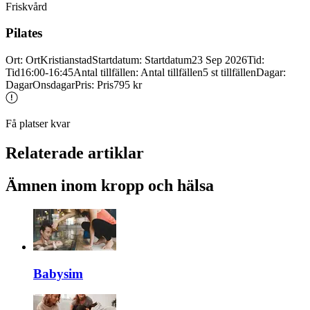
Friskvård
Pilates
Ort
:
Ort
Kristianstad
Startdatum
:
Startdatum
23 Sep 2026
Tid
:
Tid
16:00-16:45
Antal tillfällen
:
Antal tillfällen
5 st tillfällen
Dagar
:
Dagar
Onsdagar
Pris
:
Pris
795 kr
Få platser kvar
Relaterade artiklar
Ämnen inom kropp och hälsa
Babysim