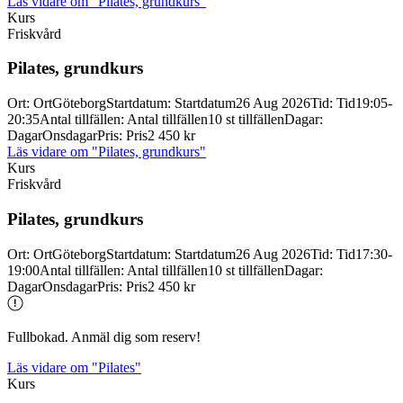
Läs vidare
om "Pilates, grundkurs"
Kurs
Friskvård
Pilates, grundkurs
Ort
:
Ort
Göteborg
Startdatum
:
Startdatum
26 Aug 2026
Tid
:
Tid
19:05-
20:35
Antal tillfällen
:
Antal tillfällen
10 st tillfällen
Dagar
:
Dagar
Onsdagar
Pris
:
Pris
2 450 kr
Läs vidare
om "Pilates, grundkurs"
Kurs
Friskvård
Pilates, grundkurs
Ort
:
Ort
Göteborg
Startdatum
:
Startdatum
26 Aug 2026
Tid
:
Tid
17:30-
19:00
Antal tillfällen
:
Antal tillfällen
10 st tillfällen
Dagar
:
Dagar
Onsdagar
Pris
:
Pris
2 450 kr
Fullbokad. Anmäl dig som reserv!
Läs vidare
om "Pilates"
Kurs