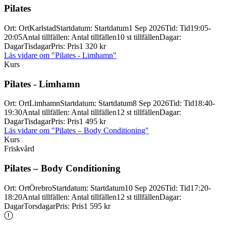
Pilates
Ort
:
Ort
Karlstad
Startdatum
:
Startdatum
1 Sep 2026
Tid
:
Tid
19:05-
20:05
Antal tillfällen
:
Antal tillfällen
10 st tillfällen
Dagar
:
Dagar
Tisdagar
Pris
:
Pris
1 320 kr
Läs vidare
om "Pilates - Limhamn"
Kurs
Pilates -
Limhamn
Ort
:
Ort
Limhamn
Startdatum
:
Startdatum
8 Sep 2026
Tid
:
Tid
18:40-
19:30
Antal tillfällen
:
Antal tillfällen
12 st tillfällen
Dagar
:
Dagar
Tisdagar
Pris
:
Pris
1 495 kr
Läs vidare
om "Pilates – Body Conditioning"
Kurs
Friskvård
Pilates – Body Conditioning
Ort
:
Ort
Örebro
Startdatum
:
Startdatum
10 Sep 2026
Tid
:
Tid
17:20-
18:20
Antal tillfällen
:
Antal tillfällen
12 st tillfällen
Dagar
:
Dagar
Torsdagar
Pris
:
Pris
1 595 kr