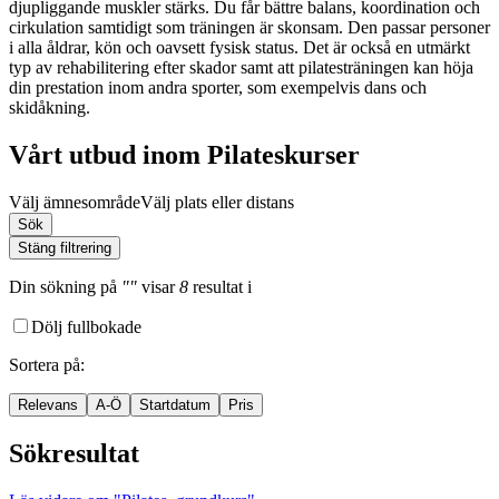
djupliggande muskler stärks. Du får bättre balans, koordination och
cirkulation samtidigt som träningen är skonsam. Den passar personer
i alla åldrar, kön och oavsett fysisk status. Det är också en utmärkt
typ av rehabilitering efter skador samt att pilatesträningen kan höja
din prestation inom andra sporter, som exempelvis dans och
skidåkning.
Vårt utbud inom Pilateskurser
Välj ämnesområde
Välj plats eller distans
Sök
Stäng filtrering
Din sökning
på
""
visar
8
resultat
i
Dölj fullbokade
Sortera på
:
Relevans
A-Ö
Startdatum
Pris
Sökresultat