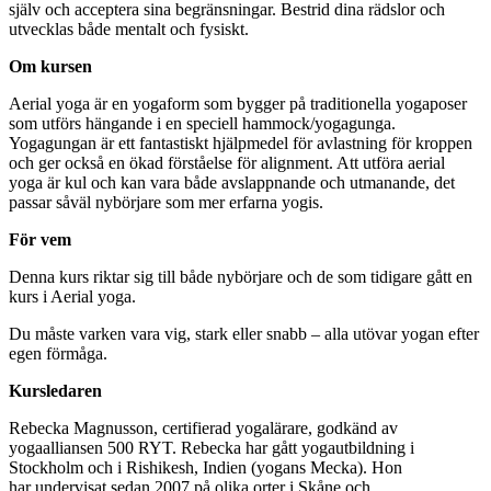
själv och acceptera sina begränsningar. Bestrid dina rädslor och
utvecklas både mentalt och fysiskt.
Om kursen
Aerial yoga är en yogaform som bygger på traditionella yogaposer
som utförs hängande i en speciell hammock/yogagunga.
Yogagungan är ett fantastiskt hjälpmedel för avlastning för kroppen
och ger också en ökad förståelse för alignment. Att utföra aerial
yoga är kul och kan vara både avslappnande och utmanande, det
passar såväl nybörjare som mer erfarna yogis.
För vem
Denna kurs riktar sig till både nybörjare och de som tidigare gått en
kurs i Aerial yoga.
Du måste varken vara vig, stark eller snabb – alla utövar yogan efter
egen förmåga.
Kursledaren
Rebecka Magnusson, certifierad yogalärare, godkänd av
yogaalliansen 500 RYT. Rebecka har gått yogautbildning i
Stockholm och i Rishikesh, Indien (yogans Mecka). Hon
har undervisat sedan 2007 på olika orter i Skåne och