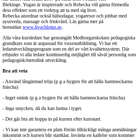
Blekinge. Yogan är inspirerade och Rebecka vill gärna förmedla
dess effekter som ett verktyg att ta med sig livet.
Rebecka anordnar också hälsodagar, yogaresor och jobbar med
ayurveda, massage och friskvård. Läs gärna mer på
hemsidan
www.livochlotus.se
.
Alla våra kursledare har genomgått Medborgarskolans pedagogiska
grundkurs som är anpassad för vuxenutbildning. Vi har ett
ledarutvecklingsprogram som en del av vårt kvalitetssystem. Där
erbjuder vi alla ledare kontinuerlig möjlighet till såväl personlig som
pedagogisk/metodisk utveckling.
Bra att veta
- Använd långärmad tröja (p g a hygien för att hålla hammockarna
fräscha)
- Inget smink (p g a hygien för att hålla hammockarna fräscha)
- Inga smycken, då du kan fastna i tyget.
- Det går bra att hoppa in på kursen efter kursstart.
- Vi kan inte garantera en plats förrän tillräckligt många anmälningar
inkommit och kursen blir startklar. Invänta en kallelse som kommer