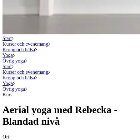
Start
Kurser och evenemang
Kropp och hälsa
Yoga
Övrig yoga
Start
Kurser och evenemang
Kropp och hälsa
Yoga
Övrig yoga
Kurs
Aerial yoga med Rebecka -
Blandad nivå
Ort