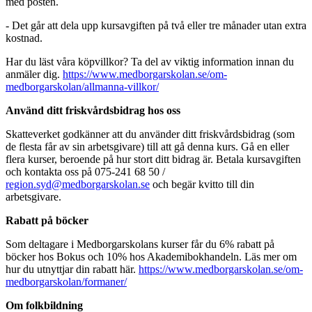
med posten.
- Det går att dela upp kursavgiften på två eller tre månader utan extra
kostnad.
Har du läst våra köpvillkor? Ta del av viktig information innan du
anmäler dig.
https://www.medborgarskolan.se/om-
medborgarskolan/allmanna-villkor/
Använd ditt friskvårdsbidrag hos oss
Skatteverket godkänner att du använder ditt friskvårdsbidrag (som
de flesta får av sin arbetsgivare) till att gå denna kurs. Gå en eller
flera kurser, beroende på hur stort ditt bidrag är. Betala kursavgiften
och kontakta oss på 075-241 68 50 /
region.syd@medborgarskolan.se
och begär kvitto till din
arbetsgivare.
Rabatt på böcker
Som deltagare i Medborgarskolans kurser får du 6% rabatt på
böcker hos Bokus och 10% hos Akademibokhandeln. Läs mer om
hur du utnyttjar din rabatt här.
https://www.medborgarskolan.se/om-
medborgarskolan/formaner/
Om folkbildning