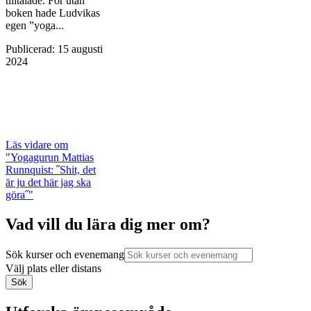
tilltalade. För utan
boken hade Ludvikas
egen ”yoga...
Publicerad
:
15 augusti
2024
Läs vidare
om
"Yogagurun Mattias
Runnquist: ˝Shit, det
är ju det här jag ska
göra˝"
Vad vill du lära dig mer om?
Sök kurser och evenemang
Välj plats eller distans
Sök