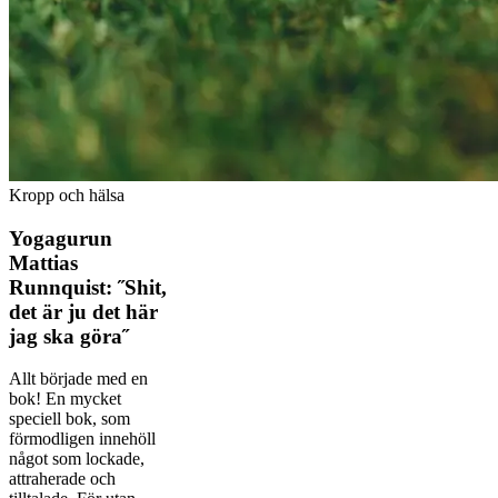
Kropp och hälsa
Yogagurun
Mattias
Runnquist: ˝Shit,
det är ju det här
jag ska göra˝
Allt började med en
bok! En mycket
speciell bok, som
förmodligen innehöll
något som lockade,
attraherade och