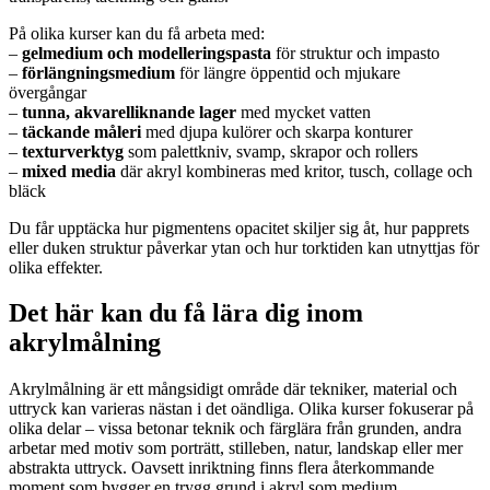
På olika kurser kan du få arbeta med:
–
gelmedium och modelleringspasta
för struktur och impasto
–
förlängningsmedium
för längre öppentid och mjukare
övergångar
–
tunna, akvarelliknande lager
med mycket vatten
–
täckande måleri
med djupa kulörer och skarpa konturer
–
texturverktyg
som palettkniv, svamp, skrapor och rollers
–
mixed media
där akryl kombineras med kritor, tusch, collage och
bläck
Du får upptäcka hur pigmentens opacitet skiljer sig åt, hur papprets
eller duken struktur påverkar ytan och hur torktiden kan utnyttjas för
olika effekter.
Det här kan du få lära dig inom
akrylmålning
Akrylmålning är ett mångsidigt område där tekniker, material och
uttryck kan varieras nästan i det oändliga. Olika kurser fokuserar på
olika delar – vissa betonar teknik och färglära från grunden, andra
arbetar med motiv som porträtt, stilleben, natur, landskap eller mer
abstrakta uttryck. Oavsett inriktning finns flera återkommande
moment som bygger en trygg grund i akryl som medium.