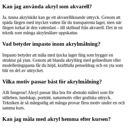
Kan jag använda akryl som akvarell?
Ja, tunna akrylskikt kan ge ett akvarelliknande uttryck. Genom att
späda färgen med mycket vatten får du transparenta lager, men när
färgen torkat är den vattenfast – till skillnad från akvarell. Det är en
teknik som många akrylmålare uppskattar.
Vad betyder impasto inom akrylmålning?
Impasto betyder att måla med tjocka lager färg som bygger en
struktur på ytan. Genom att blanda akrylfärg med gelmedium eller
modelleringspasta får du höjd, kraftfulla penseldrag och en yta som
blir en del av uttrycket.
Vilka motiv passar bäst för akrylmålning?
Allt fungerar! Akryl passar lika bra för abstrakt måleri som för
stilleben, landskap, porträtt, naturmotiv eller grafiska uttryck.
Tekniken är så mångsidig att många provar flera motiv under en och
samma kurs.
Kan jag måla med akryl hemma efter kursen?