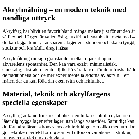
Akrylmålning – en modern teknik med
oändliga uttryck
Akrylfärg har blivit en favorit bland många målare just för att den är
så flexibel. Färgen är vattenlöslig, luktfri och snabb att arbeta med –
du kan lägga tunna, transparenta lager ena stunden och skapa tyngd,
struktur och kraftfulla drag i nästa.
Akrylmålning rör sig i gränslandet mellan oljans djup och
akvarellens spontanitet. Den kan vara exakt, minimalistisk,
storskalig, abstrakt eller detaljrik. På våra kurser får du utforska både
de traditionella och de mer experimentella sidorna av akryln – ett
måleri där du kan följa din egen rytm och lekfullhet.
Material, teknik och akrylfärgens
speciella egenskaper
Akrylfärg är känd för sin snabbhet: den torkar snabbt på ytan och
låter dig bygga lager efter lager utan långa väntetider. Samtidigt kan
du förändra färgens konsistens och torktid genom olika medium. Det
gör tekniken perfekt för dig som vill utforska variationer i struktur,
transparens, täckning och glans.