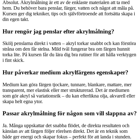
Absolut. Akrylmålning är ett av de enklaste materialen att ta med
hem. Du behöver bara penslar, färger, vatten och något att måla på.
Kursen ger dig tekniker, tips och självförtroende att fortsätta skapa i
din egen takt.
Hur rengör jag penslar efter akrylmålning?
Skölj penslarna direkt i vatten – akryl torkar snabbt och kan förstöra
stråna om den får stelna. Mild tvål fungerar bra om färgen hunnit
torka lite. På kursen får du lära dig bra rutiner för att hålla verktygen
i fint skick.
Hur påverkar medium akrylfärgens egenskaper?
Medium kan göra färgen tjockare, tunnare, blankare, mattare, mer
transparent, mer elastisk eller mer strukturerad. Det är mediumen
som gör akryl så variationsrik – du kan efterlikna olja, akvarell eller
skapa helt egna ytor.
Passar akrylmålning för någon som vill slappna av?
Ja. Många uppskattar det snabba flödet, de direkta resultaten och
känslan av att färgen följer rörelsen direkt. Det är en teknik som
både ger energi och skapar fokus – perfekt för att landa i stunden.