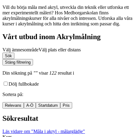
Vill du börja måla med akryl, utveckla din teknik eller utforska ett
mer experimentellt måleri? Hos Medborgarskolan finns
akrylmålningskurser för alla nivåer och intressen. Utforska alla våra
kurser i akrylmålning och hitta den inriktning som passar dig.
Vårt utbud inom Akrylmålning
Välj ämnesområde
Välj plats eller distans
Sök
Stäng filtrering
Din sökning
på
""
visar
122
resultat
i
Dölj fullbokade
Sortera på
:
Relevans
A-Ö
Startdatum
Pris
Sökresultat
Läs vidare
om "Måla i akryl - målarglädje"
Kurs