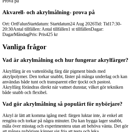
Prova på
Akvarell-
och akrylmålning-
prova på
Ort
:
Ort
Falun
Startdatum
:
Startdatum
24 Aug 2026
Tid
:
Tid
17:30-
20:30
Antal tillfällen
:
Antal tillfällen
1 st tillfällen
Dagar
:
Dagar
Måndag
Pris
:
Pris
425 kr
Vanliga frågor
Vad är akrylmålning och hur fungerar akrylfärger?
Akrylfärg är en vattenlöslig färg där pigment binds med
akrylpolymer. Den torkar snabbt, fäster på många underlag och kan
användas både tunt och transparent eller tjockt och pastost.
Akrylfärg förändras direkt när vattnet dunstar, vilket gör tekniken
både snabb och flexibel.
Vad gör akrylmålning så populärt för nybörjare?
Akryl är lätt att komma igång med: färgen luktar inte, är enkel att
rengöra och torkar på några minuter. Du kan bygga lager snabbt,
måla över misstag och experimentera utan att behöva vänta. Det gör
att många nybörjare känner sig fria att testa och leka.