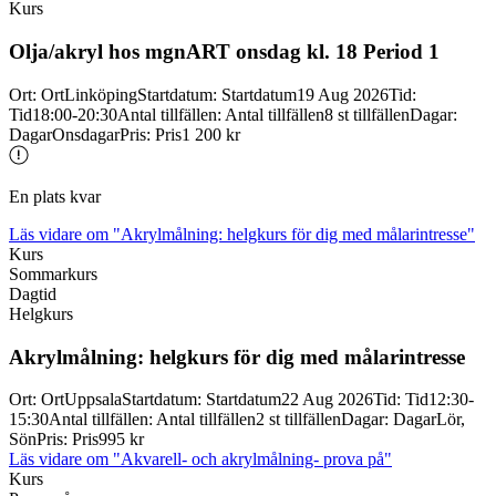
Kurs
Olja/
akryl hos mgnART onsdag kl. 18 Period 1
Ort
:
Ort
Linköping
Startdatum
:
Startdatum
19 Aug 2026
Tid
:
Tid
18:00-20:30
Antal tillfällen
:
Antal tillfällen
8 st tillfällen
Dagar
:
Dagar
Onsdagar
Pris
:
Pris
1 200 kr
En plats kvar
Läs vidare
om "Akrylmålning: helgkurs för dig med målarintresse"
Kurs
Sommarkurs
Dagtid
Helgkurs
Akrylmålning: helgkurs för dig med målarintresse
Ort
:
Ort
Uppsala
Startdatum
:
Startdatum
22 Aug 2026
Tid
:
Tid
12:30-
15:30
Antal tillfällen
:
Antal tillfällen
2 st tillfällen
Dagar
:
Dagar
Lör,
Sön
Pris
:
Pris
995 kr
Läs vidare
om "Akvarell- och akrylmålning- prova på"
Kurs