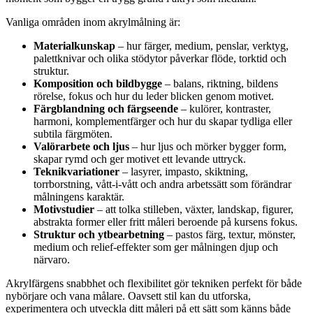
Vanliga områden inom akrylmålning är:
Materialkunskap
– hur färger, medium, penslar, verktyg,
palettknivar och olika stödytor påverkar flöde, torktid och
struktur.
Komposition och bildbygge
– balans, riktning, bildens
rörelse, fokus och hur du leder blicken genom motivet.
Färgblandning och färgseende
– kulörer, kontraster,
harmoni, komplementfärger och hur du skapar tydliga eller
subtila färgmöten.
Valörarbete och ljus
– hur ljus och mörker bygger form,
skapar rymd och ger motivet ett levande uttryck.
Teknikvariationer
– lasyrer, impasto, skiktning,
torrborstning, vått-i-vått och andra arbetssätt som förändrar
målningens karaktär.
Motivstudier
– att tolka stilleben, växter, landskap, figurer,
abstrakta former eller fritt måleri beroende på kursens fokus.
Struktur och ytbearbetning
– pastos färg, textur, mönster,
medium och relief-effekter som ger målningen djup och
närvaro.
Akrylfärgens snabbhet och flexibilitet gör tekniken perfekt för både
nybörjare och vana målare. Oavsett stil kan du utforska,
experimentera och utveckla ditt måleri på ett sätt som känns både