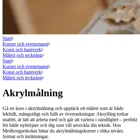
Start
Kurser och evenemang
Konst och hantverk
Måleri och teckning
Start
Kurser och evenemang
Konst och hantverk
Måleri och teckning
Akrylmålning
Gå en kurs i akrylmålning och upptäck ett måleri som är både
lekfullt, mångsidigt och fullt av överraskningar. Akrylfärg torkar
snabbt, är lätt att arbeta med och går att variera i oändlighet – perfekt
för både nybörjare och dig som vill utveckla din teknik. Hos
Medborgarskolan hittar du akrylmålningskurser i olika nivåer,
format och inriktningar.