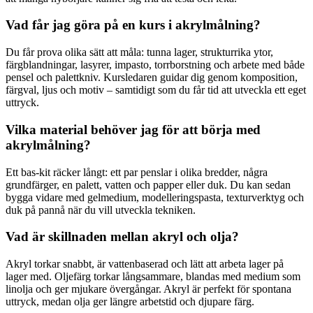
Vad får jag göra på en kurs i akrylmålning?
Du får prova olika sätt att måla: tunna lager, strukturrika ytor,
färgblandningar, lasyrer, impasto, torrborstning och arbete med både
pensel och palettkniv. Kursledaren guidar dig genom komposition,
färgval, ljus och motiv – samtidigt som du får tid att utveckla ett eget
uttryck.
Vilka material behöver jag för att börja med
akrylmålning?
Ett bas-kit räcker långt: ett par penslar i olika bredder, några
grundfärger, en palett, vatten och papper eller duk. Du kan sedan
bygga vidare med gelmedium, modelleringspasta, texturverktyg och
duk på pannå när du vill utveckla tekniken.
Vad är skillnaden mellan akryl och olja?
Akryl torkar snabbt, är vattenbaserad och lätt att arbeta lager på
lager med. Oljefärg torkar långsammare, blandas med medium som
linolja och ger mjukare övergångar. Akryl är perfekt för spontana
uttryck, medan olja ger längre arbetstid och djupare färg.