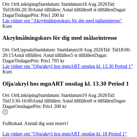
Ort
:
Ort
Linköping
Startdatum
:
Startdatum
18 Aug 2026
Tid
:
Tid
18:00-20:30
Antal tillfällen
:
Antal tillfällen
8 st tillfällen
Dagar
:
Dagar
Tisdagar
Pris
:
Pris
1 200 kr
Läs vidare
om "Akrylmålningskurs för dig med målarintresse"
Kurs
Akrylmålningskurs för dig med målarintresse
Ort
:
Ort
Uppsala
Startdatum
:
Startdatum
18 Aug 2026
Tid
:
Tid
18:00-
20:15
Antal tillfällen
:
Antal tillfällen
5 st tillfällen
Dagar
:
Dagar
Tisdagar
Pris
:
Pris
1 795 kr
Läs vidare
om "Olja/akryl hos mgnART onsdag kl. 13.30 Period 1"
Kurs
Olja/
akryl hos mgnART onsdag kl. 13.30 Period 1
Ort
:
Ort
Linköping
Startdatum
:
Startdatum
19 Aug 2026
Tid
:
Tid
13:30-16:00
Antal tillfällen
:
Antal tillfällen
8 st tillfällen
Dagar
:
Dagar
Onsdagar
Pris
:
Pris
1 200 kr
Fullbokad. Anmäl dig som reserv!
Läs vidare
om "Olja/akryl hos mgnART onsdag kl. 18 Period 1"