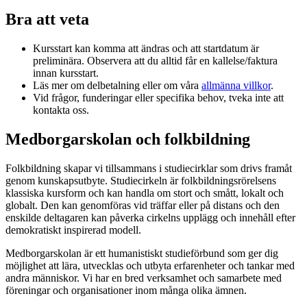
Bra att veta
Kursstart kan komma att ändras och att startdatum är
preliminära. Observera att du alltid får en kallelse/faktura
innan kursstart.
Läs mer om delbetalning eller om våra
allmänna villkor
.
Vid frågor, funderingar eller specifika behov, tveka inte att
kontakta oss.
Medborgarskolan och folkbildning
Folkbildning skapar vi tillsammans i studiecirklar som drivs framåt
genom kunskapsutbyte. Studiecirkeln är folkbildningsrörelsens
klassiska kursform och kan handla om stort och smått, lokalt och
globalt. Den kan genomföras vid träffar eller på distans och den
enskilde deltagaren kan påverka cirkelns upplägg och innehåll efter
demokratiskt inspirerad modell.
Medborgarskolan är ett humanistiskt studieförbund som ger dig
möjlighet att lära, utvecklas och utbyta erfarenheter och tankar med
andra människor. Vi har en bred verksamhet och samarbete med
föreningar och organisationer inom många olika ämnen.