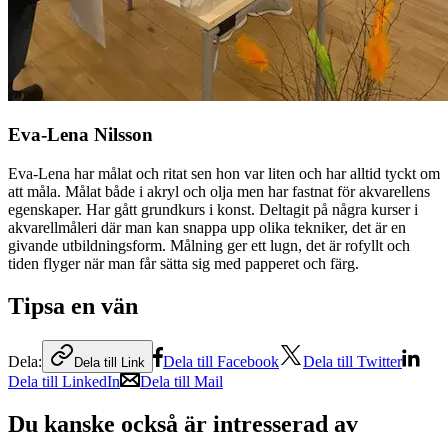
Eva-Lena Nilsson
Eva-Lena har målat och ritat sen hon var liten och har alltid tyckt om
att måla. Målat både i akryl och olja men har fastnat för akvarellens
egenskaper. Har gått grundkurs i konst. Deltagit på några kurser i
akvarellmåleri där man kan snappa upp olika tekniker, det är en
givande utbildningsform. Målning ger ett lugn, det är rofyllt och
tiden flyger när man får sätta sig med papperet och färg.
Tipsa en vän
Dela:
Dela till Facebook
Dela till Twitter
Dela till Link
Dela till LinkedIn
Dela till Mail
Du kanske också är intresserad av