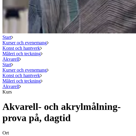
Start
Kurser och evenemang
Konst och hantverk
Måleri och teckning
Akvarell
Start
Kurser och evenemang
Konst och hantverk
Måleri och teckning
Akvarell
Kurs
Akvarell- och akrylmålning-
prova på, dagtid
Ort