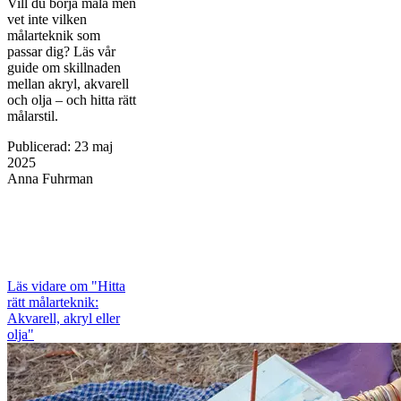
Vill du börja måla men
vet inte vilken
målarteknik som
passar dig? Läs vår
guide om skillnaden
mellan akryl, akvarell
och olja – och hitta rätt
målarstil.
Publicerad
:
23 maj
2025
Anna Fuhrman
Läs vidare
om "Hitta
rätt målarteknik:
Akvarell, akryl eller
olja"