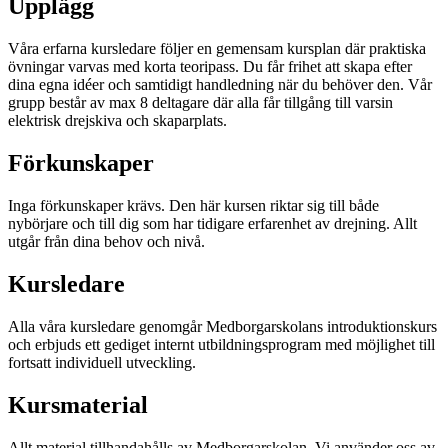
Upplägg
Våra erfarna kursledare följer en gemensam kursplan där praktiska
övningar varvas med korta teoripass. Du får frihet att skapa efter
dina egna idéer och samtidigt handledning när du behöver den. Vår
grupp består av max 8 deltagare där alla får tillgång till varsin
elektrisk drejskiva och skaparplats.
Förkunskaper
Inga förkunskaper krävs. Den här kursen riktar sig till både
nybörjare och till dig som har tidigare erfarenhet av drejning. Allt
utgår från dina behov och nivå.
Kursledare
Alla våra kursledare genomgår Medborgarskolans introduktionskurs
och erbjuds ett gediget internt utbildningsprogram med möjlighet till
fortsatt individuell utveckling.
Kursmaterial
Allt material tillhandahålls av Medborgarskolan. Vi använder oss av