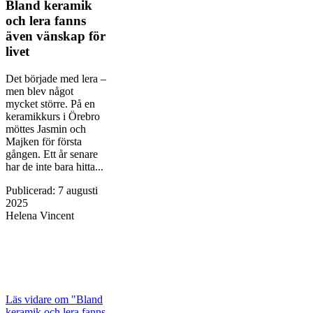
Bland keramik
och lera fanns
även vänskap för
livet
Det började med lera –
men blev något
mycket större. På en
keramikkurs i Örebro
möttes Jasmin och
Majken för första
gången. Ett år senare
har de inte bara hitta...
Publicerad
:
7 augusti
2025
Helena Vincent
Läs vidare
om "Bland
keramik och lera fanns