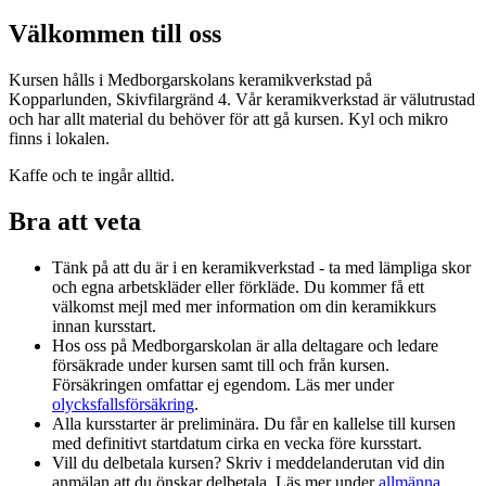
Välkommen till oss
Kursen hålls i Medborgarskolans keramikverkstad på
Kopparlunden, Skivfilargränd 4. Vår keramikverkstad är välutrustad
och har allt material du behöver för att gå kursen. Kyl och mikro
finns i lokalen.
Kaffe och te ingår alltid.
Bra att veta
Tänk på att du är i en keramikverkstad - ta med lämpliga skor
och egna arbetskläder eller förkläde. Du kommer få ett
välkomst mejl med mer information om din keramikkurs
innan kursstart.
Hos oss på Medborgarskolan är alla deltagare och ledare
försäkrade under kursen samt till och från kursen.
Försäkringen omfattar ej egendom. Läs mer under
olycksfallsförsäkring
.
Alla kursstarter är preliminära. Du får en kallelse till kursen
med definitivt startdatum cirka en vecka före kursstart.
Vill du delbetala kursen? Skriv i meddelanderutan vid din
anmälan att du önskar delbetala. Läs mer under
allmänna