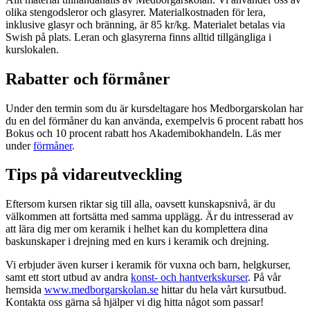
olika stengodsleror och glasyrer. Materialkostnaden för lera,
inklusive glasyr och bränning, är 85 kr/kg. Materialet betalas via
Swish på plats. Leran och glasyrerna finns alltid tillgängliga i
kurslokalen.
Rabatter och förmåner
Under den termin som du är kursdeltagare hos Medborgarskolan har
du en del förmåner du kan använda, exempelvis 6 procent rabatt hos
Bokus och 10 procent rabatt hos Akademibokhandeln. Läs mer
under
förmåner
.
Tips på vidareutveckling
Eftersom kursen riktar sig till alla, oavsett kunskapsnivå, är du
välkommen att fortsätta med samma upplägg. Är du intresserad av
att lära dig mer om keramik i helhet kan du komplettera dina
baskunskaper i drejning med en kurs i keramik och drejning.
Vi erbjuder även kurser i keramik för vuxna och barn, helgkurser,
samt ett stort utbud av andra
konst- och hantverkskurser
. På vår
hemsida
www.medborgarskolan.se
hittar du hela vårt kursutbud.
Kontakta oss gärna så hjälper vi dig hitta något som passar!