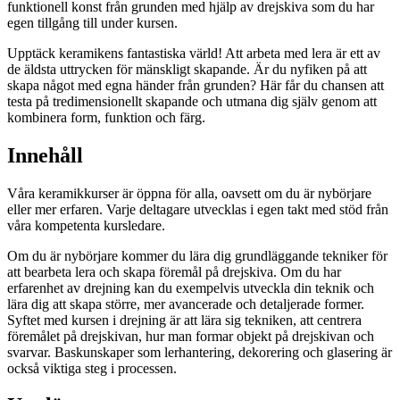
funktionell konst från grunden med hjälp av drejskiva som du har
egen tillgång till under kursen.
Upptäck keramikens fantastiska värld! Att arbeta med lera är ett av
de äldsta uttrycken för mänskligt skapande. Är du nyfiken på att
skapa något med egna händer från grunden? Här får du chansen att
testa på tredimensionellt skapande och utmana dig själv genom att
kombinera form, funktion och färg.
Innehåll
Våra keramikkurser är öppna för alla, oavsett om du är nybörjare
eller mer erfaren. Varje deltagare utvecklas i egen takt med stöd från
våra kompetenta kursledare.
Om du är nybörjare kommer du lära dig grundläggande tekniker för
att bearbeta lera och skapa föremål på drejskiva. Om du har
erfarenhet av drejning kan du exempelvis utveckla din teknik och
lära dig att skapa större, mer avancerade och detaljerade former.
Syftet med kursen i drejning är att lära sig tekniken, att centrera
föremålet på drejskivan, hur man formar objekt på drejskivan och
svarvar. Baskunskaper som lerhantering, dekorering och glasering är
också viktiga steg i processen.