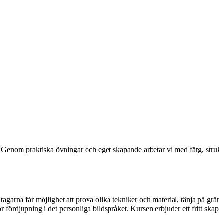
t. Genom praktiska övningar och eget skapande arbetar vi med färg, strukt
garna får möjlighet att prova olika tekniker och material, tänja på gräns
 fördjupning i det personliga bildspråket. Kursen erbjuder ett fritt sk