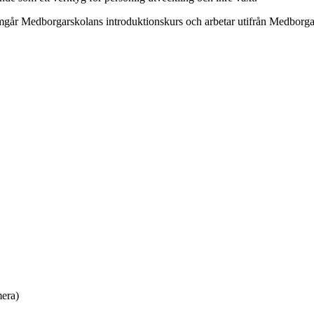
nomgår Medborgarskolans introduktionskurs och arbetar utifrån Medborg
mera)