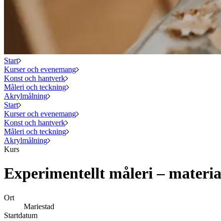
Start
Kurser och evenemang
Konst och hantverk
Måleri och teckning
Akrylmålning
Start
Kurser och evenemang
Konst och hantverk
Måleri och teckning
Akrylmålning
Kurs
Experimentellt måleri – materia
Ort
Mariestad
Startdatum