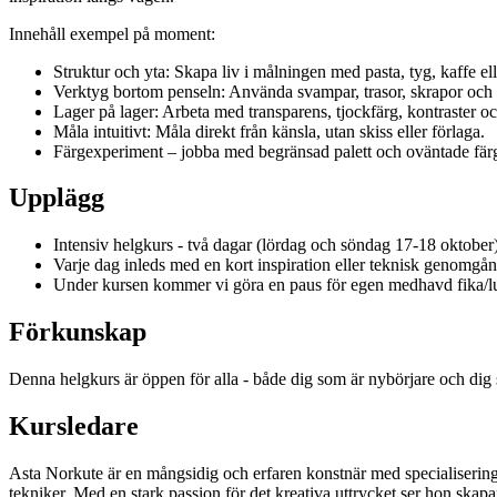
Innehåll exempel på moment:
Struktur och yta: Skapa liv i målningen med pasta, tyg, kaffe ell
Verktyg bortom penseln: Använda svampar, trasor, skrapor och 
Lager på lager: Arbeta med transparens, tjockfärg, kontraster o
Måla intuitivt: Måla direkt från känsla, utan skiss eller förlaga.
Färgexperiment – jobba med begränsad palett och oväntade fär
Upplägg
Intensiv helgkurs - två dagar (lördag och söndag 17-18 oktober)
Varje dag inleds med en kort inspiration eller teknisk genomgång
Under kursen kommer vi göra en paus för egen medhavd fika/l
Förkunskap
Denna helgkurs är öppen för alla - både dig som är nybörjare och dig som
Kursledare
Asta Norkute är en mångsidig och erfaren konstnär med specialisering
tekniker. Med en stark passion för det kreativa uttrycket ser hon skap