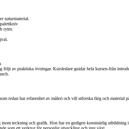
er naturmaterial.
palettkniv
ch rytm.
gval.
.
 följt av praktiska övningar. Kursledare guidar hela kursen-från introduk
unch.
 redan har erfarenhet av måleri och vill utforska färg och material på et
 inom teckning och grafik. Hon har en gedigen konstnärlig utbildning i
ande som ett verktyg för personlig utveckling och inre växt.