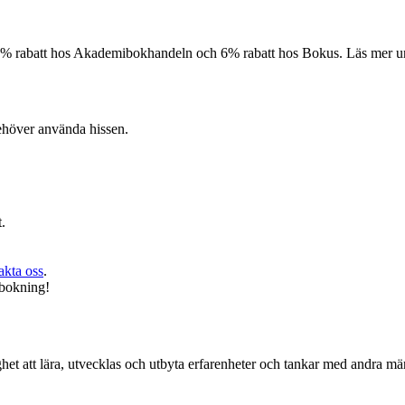
10% rabatt hos Akademibokhandeln och 6% rabatt hos Bokus. Läs mer 
behöver använda hissen.
.
akta oss
.
vbokning!
het att lära, utvecklas och utbyta erfarenheter och tankar med andra 