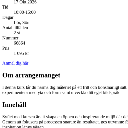
17 Okt 2026
Tid
10:00-15:00
Dagar
Lör, Sön
Antal tillfällen
2 st
Nummer
66864
Pris
1 095 kr
Anmäl dig här
Om arrangemanget
I denna kurs får du närma dig måleriet på ett fritt och konstnärligt sät
experimentera med yta och form samt utveckla ditt eget bildspråk.
Innehåll
Syftet med kursen är att skapa en öppen och inspirerande miljö där delta
Genom att fokusera på processen snarare än resultatet, ges utrymme för
inspiration längs vägen.