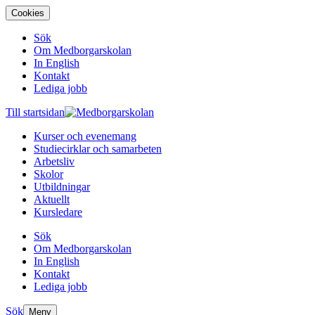
Cookies
Sök
Om Medborgarskolan
In English
Kontakt
Lediga jobb
Till startsidan
Kurser och evenemang
Studiecirklar och samarbeten
Arbetsliv
Skolor
Utbildningar
Aktuellt
Kursledare
Sök
Om Medborgarskolan
In English
Kontakt
Lediga jobb
Sök
Meny