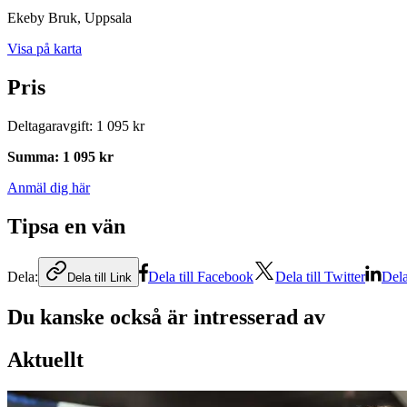
Ekeby Bruk
, Uppsala
Visa på karta
Pris
Deltagaravgift
:
1 095 kr
Summa
:
1 095 kr
Anmäl dig här
Tipsa en vän
Dela:
Dela till Facebook
Dela till Twitter
Dela
Dela till Link
Du kanske också är intresserad av
Aktuellt