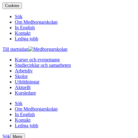
Cookies
Sök
Om Medborgarskolan
In English
Kontakt
Lediga jobb
Till startsidan
Kurser och evenemang
Studiecirklar och samarbeten
Arbetsliv
Skolor
Utbildningar
Aktuellt
Kursledare
Sök
Om Medborgarskolan
In English
Kontakt
Lediga jobb
Sök
Meny