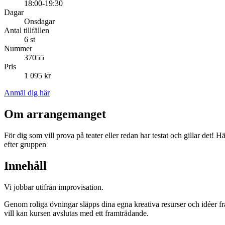
18:00-19:30
Dagar
Onsdagar
Antal tillfällen
6 st
Nummer
37055
Pris
1 095 kr
Anmäl dig här
Om arrangemanget
För dig som vill prova på teater eller redan har testat och gillar det!
efter gruppen
Innehåll
Vi jobbar utifrån improvisation.
Genom roliga övningar släpps dina egna kreativa resurser och idéer f
vill kan kursen avslutas med ett framträdande.