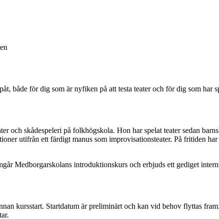
pen
påt, både för dig som är nyfiken på att testa teater och för dig som har 
ter och skådespeleri på folkhögskola. Hon har spelat teater sedan bar
ioner utifrån ett färdigt manus som improvisationsteater. På fritiden ha
går Medborgarskolans introduktionskurs och erbjuds ett gediget internt 
innan kursstart. Startdatum är preliminärt och kan vid behov flyttas fram
tar.