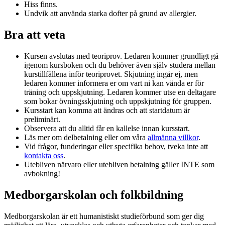
Hiss finns.
Undvik att använda starka dofter på grund av allergier.
Bra att veta
Kursen avslutas med teoriprov. Ledaren kommer grundligt gå
igenom kursboken och du behöver även själv studera mellan
kurstillfällena inför teoriprovet. Skjutning ingår ej, men
ledaren kommer informera er om vart ni kan vända er för
träning och uppskjutning. Ledaren kommer utse en deltagare
som bokar övningsskjutning och uppskjutning för gruppen.
Kursstart kan komma att ändras och att startdatum är
preliminärt.
Observera att du alltid får en kallelse innan kursstart.
Läs mer om delbetalning eller om våra
allmänna villkor
.
Vid frågor, funderingar eller specifika behov, tveka inte att
kontakta oss
.
Utebliven närvaro eller utebliven betalning gäller INTE som
avbokning!
Medborgarskolan och folkbildning
Medborgarskolan är ett humanistiskt studieförbund som ger dig