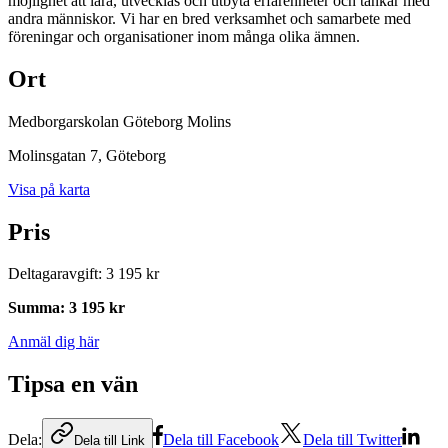
möjlighet att lära, utvecklas och utbyta erfarenheter och tankar med
andra människor. Vi har en bred verksamhet och samarbete med
föreningar och organisationer inom många olika ämnen.
Ort
Medborgarskolan Göteborg Molins
Molinsgatan 7
, Göteborg
Visa på karta
Pris
Deltagaravgift
:
3 195 kr
Summa
:
3 195 kr
Anmäl dig här
Tipsa en vän
Dela:
Dela till Facebook
Dela till Twitter
Dela till Link