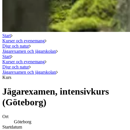
Start
Kurser och evenemang
Djur och natur
Jägarexamen och jägarskolan
Start
Kurser och evenemang
Djur och natur
Jägarexamen och jägarskolan
Kurs
Jägarexamen, intensivkurs
(Göteborg)
Ort
Göteborg
Startdatum