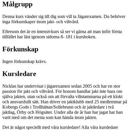
Målgrupp
Denna kurs vänder sig till dig som vill ta Jägarexamen. Du behöver
inga förkunskaper inom jakt- och viltvård.
Eftersom det är en intensivkurs så ser vi gärna att man inför första
tillfället har läst igenom sidorna 8- 181 i kursboken.
Förkunskap
Ingen förkunskap krävs.
Kursledare
Nicklas har undervisat i jägarexamen sedan 2005 och har en stor
passion för jakt och viltvård. För honom handlar jakt inte bara om
själva jakten, utan också om att förvalta viltstammarna på ett klokt
och ansvarsfullt sätt. Han driver en jaktklubb med 25 medlemmar på
Kobergs Gods i Trollhättan/Sollebrunn och är jaktledare i två
jaktlag, Örby och Högsäter. Under alla de år han har jagat har han
varit med om det mesta som kan hända inom jakten.
Det är något speciellt med våra kursledare! Alla våra kursledare