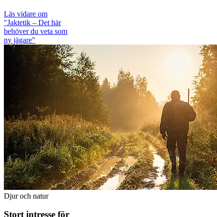
Läs vidare
om
"Jaktetik – Det här
behöver du veta som
ny jägare"
Djur och natur
Stort intresse för