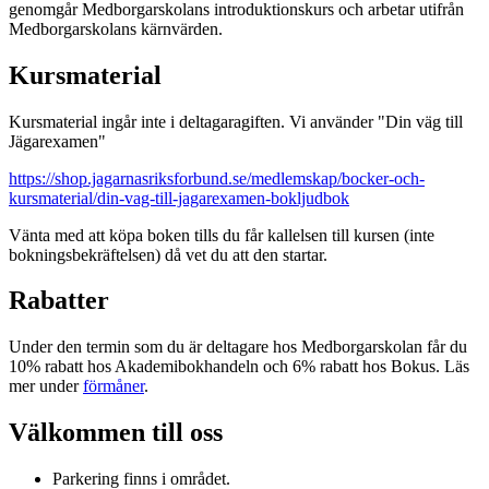
genomgår Medborgarskolans introduktionskurs och arbetar utifrån
Medborgarskolans kärnvärden.
Kursmaterial
Kursmaterial ingår inte i deltagaragiften. Vi använder "Din väg till
Jägarexamen"
https://shop.jagarnasriksforbund.se/medlemskap/bocker-och-
kursmaterial/din-vag-till-jagarexamen-bokljudbok
Vänta med att köpa boken tills du får kallelsen till kursen (inte
bokningsbekräftelsen) då vet du att den startar.
Rabatter
Under den termin som du är deltagare hos Medborgarskolan får du
10% rabatt hos Akademibokhandeln och 6% rabatt hos Bokus. Läs
mer under
förmåner
.
Välkommen till oss
Parkering finns i området.