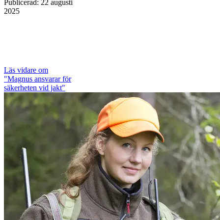
Publicerad
:
22 augusti
2025
Läs vidare
om
"Magnus ansvarar för
säkerheten vid jakt"