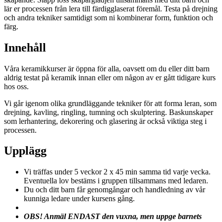
lär er processen från lera till färdigglaserat föremål. Testa på drejning
och andra tekniker samtidigt som ni kombinerar form, funktion och
färg.
Innehåll
Våra keramikkurser är öppna för alla, oavsett om du eller ditt barn
aldrig testat på keramik innan eller om någon av er gått tidigare kurs
hos oss.
Vi går igenom olika grundläggande tekniker för att forma leran, som
drejning, kavling, ringling, tumning och skulptering. Baskunskaper
som lerhantering, dekorering och glasering är också viktiga steg i
processen.
Upplägg
Vi träffas under 5 veckor 2 x 45 min samma tid varje vecka.
Eventuella lov bestäms i gruppen tillsammans med ledaren.
Du och ditt barn får genomgångar och handledning av vår
kunniga ledare under kursens gång.
OBS! Anmäl ENDAST den vuxna, men uppge barnets