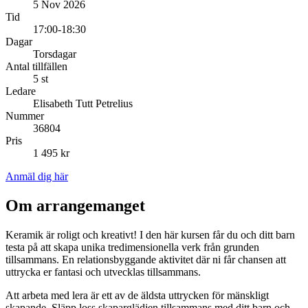
5 Nov 2026
Tid
17:00-18:30
Dagar
Torsdagar
Antal tillfällen
5 st
Ledare
Elisabeth Tutt Petrelius
Nummer
36804
Pris
1 495 kr
Anmäl dig här
Om arrangemanget
Keramik är roligt och kreativt! I den här kursen får du och ditt barn
testa på att skapa unika tredimensionella verk från grunden
tillsammans. En relationsbyggande aktivitet där ni får chansen att
uttrycka er fantasi och utvecklas tillsammans.
Att arbeta med lera är ett av de äldsta uttrycken för mänskligt
skapande. Släpp loss skaparglädjen tillsammans med ditt barn och