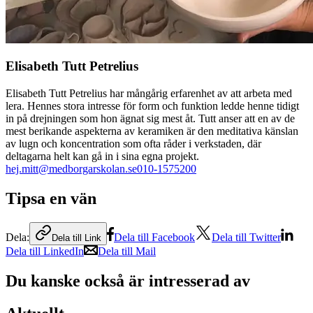
Elisabeth Tutt Petrelius
Elisabeth Tutt Petrelius har mångårig erfarenhet av att arbeta med
lera. Hennes stora intresse för form och funktion ledde henne tidigt
in på drejningen som hon ägnat sig mest åt. Tutt anser att en av de
mest berikande aspekterna av keramiken är den meditativa känslan
av lugn och koncentration som ofta råder i verkstaden, där
deltagarna helt kan gå in i sina egna projekt.
hej.mitt@medborgarskolan.se
010-1575200
Tipsa en vän
Dela:
Dela till Facebook
Dela till Twitter
Dela till Link
Dela till LinkedIn
Dela till Mail
Du kanske också är intresserad av