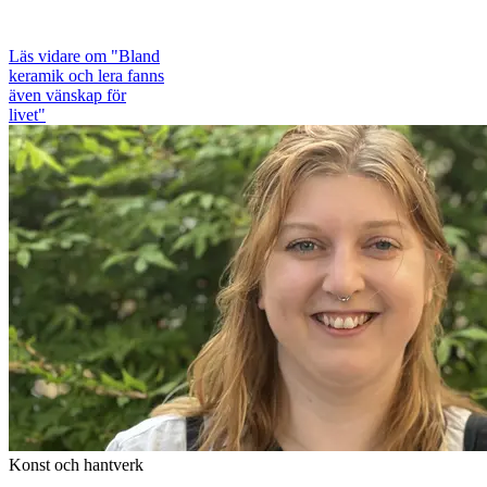
Läs vidare
om "Bland
keramik och lera fanns
även vänskap för
livet"
Konst och hantverk