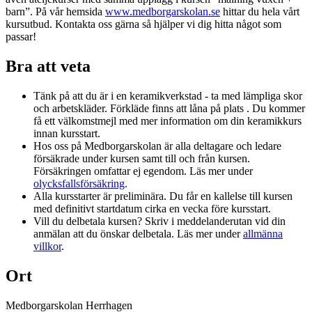
barn”. På vår hemsida
www.medborgarskolan.se
hittar du hela vårt
kursutbud. Kontakta oss gärna så hjälper vi dig hitta något som
passar!
Bra att veta
Tänk på att du är i en keramikverkstad - ta med lämpliga skor
och arbetskläder. Förkläde finns att låna på plats . Du kommer
få ett välkomstmejl med mer information om din keramikkurs
innan kursstart.
Hos oss på Medborgarskolan är alla deltagare och ledare
försäkrade under kursen samt till och från kursen.
Försäkringen omfattar ej egendom. Läs mer under
olycksfallsförsäkring
.
Alla kursstarter är preliminära. Du får en kallelse till kursen
med definitivt startdatum cirka en vecka före kursstart.
Vill du delbetala kursen? Skriv i meddelanderutan vid din
anmälan att du önskar delbetala. Läs mer under
allmänna
villkor
.
Ort
Medborgarskolan Herrhagen