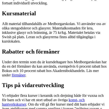
fortsatt individuell utveckling.
Kursmaterial
Allt material tillhandahålls av Medborgarskolan. Vi använder oss av
olika stengodsleror och glasyrer. Materialkostnaden för lera,
inklusive glasyr och bränning, är 75 kr/kg. Materialet betalas via
Swish på plats. Leran och glasyrerna finns alltid tillgängliga i
kurslokalen.
Rabatter och förmåner
Under den termin som du är kursdeltagare hos Medborgarskolan har
du en del förmåner du kan använda, exempelvis 6 procent rabatt hos
Bokus och 10 procent rabatt hos Akademibokhandeln. Läs mer
under
förmåner
.
Tips på vidareutveckling
Vi erbjuder flera kurser i keramik och drejning både för vuxna och
för barn och vi har ett stort utbud av övriga
konst- och
hantverkskurser
. Om du vill gå fler kurser med ditt barn erbjuder vi
även ateljékurser med samma upplägg i kursen ”målning vuxen +