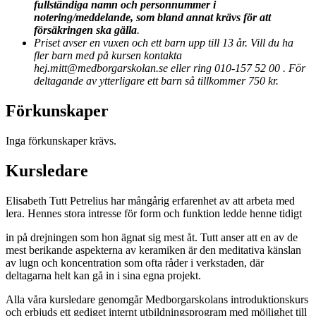
fullständiga namn och personnummer i
notering/meddelande, som bland annat krävs för att
försäkringen ska gälla
.
Priset avser en vuxen och ett barn upp till 13 år. Vill du ha
fler barn med på kursen kontakta
hej.mitt@medborgarskolan.se eller ring 010-157 52 00 . För
deltagande av ytterligare ett barn så tillkommer 750 kr.
Förkunskaper
Inga förkunskaper krävs.
Kursledare
Elisabeth Tutt Petrelius har mångårig erfarenhet av att arbeta med
lera. Hennes stora intresse för form och funktion ledde henne tidigt
in på drejningen som hon ägnat sig mest åt. Tutt anser att en av de
mest berikande aspekterna av keramiken är den meditativa känslan
av lugn och koncentration som ofta råder i verkstaden, där
deltagarna helt kan gå in i sina egna projekt.
Alla våra kursledare genomgår Medborgarskolans introduktionskurs
och erbjuds ett gediget internt utbildningsprogram med möjlighet till