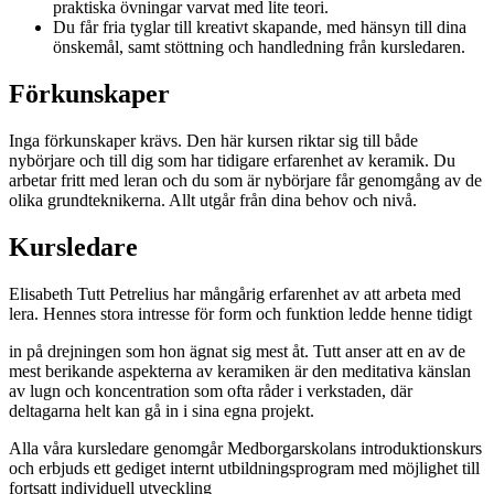
praktiska övningar varvat med lite teori.
Du får fria tyglar till kreativt skapande, med hänsyn till dina
önskemål, samt stöttning och handledning från kursledaren.
Förkunskaper
Inga förkunskaper krävs. Den här kursen riktar sig till både
nybörjare och till dig som har tidigare erfarenhet av keramik. Du
arbetar fritt med leran och du som är nybörjare får genomgång av de
olika grundteknikerna. Allt utgår från dina behov och nivå.
Kursledare
Elisabeth Tutt Petrelius har mångårig erfarenhet av att arbeta med
lera. Hennes stora intresse för form och funktion ledde henne tidigt
in på drejningen som hon ägnat sig mest åt. Tutt anser att en av de
mest berikande aspekterna av keramiken är den meditativa känslan
av lugn och koncentration som ofta råder i verkstaden, där
deltagarna helt kan gå in i sina egna projekt.
Alla våra kursledare genomgår Medborgarskolans introduktionskurs
och erbjuds ett gediget internt utbildningsprogram med möjlighet till
fortsatt individuell utveckling