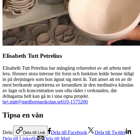
Elisabeth Tutt Petrelius
Elisabeth Tutt Petrelius har mångårig erfarenhet av att arbeta med
lera. Hennes stora intresse för form och funktion ledde henne tidigt
in på drejningen som hon ägnat sig mest åt. Tutt anser att en av de
mest berikande aspekterna av keramiken är den meditativa känslan
av lugn och koncentration som ofta råder i verkstaden, där
deltagarna helt kan gå in i sina egna projekt.
hej.mitt@medborgarskolan.se
010-1575200
Tipsa en vän
Dela:
Dela till Facebook
Dela till Twitter
Dela till Link
Dela till LinkedIn
Dela till Mail