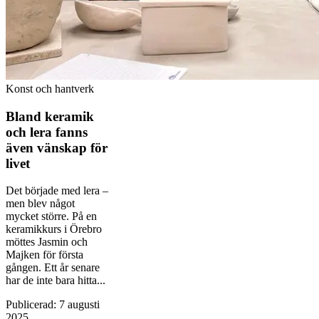
Konst och hantverk
Bland keramik
och lera fanns
även vänskap för
livet
Det började med lera –
men blev något
mycket större. På en
keramikkurs i Örebro
möttes Jasmin och
Majken för första
gången. Ett år senare
har de inte bara hitta...
Publicerad
:
7 augusti
2025