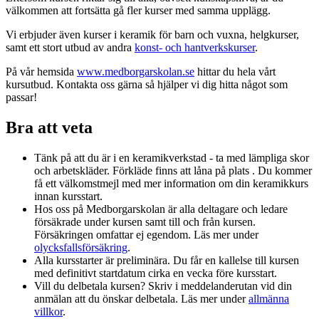
välkommen att fortsätta gå fler kurser med samma upplägg.
Vi erbjuder även kurser i keramik för barn och vuxna, helgkurser,
samt ett stort utbud av andra
konst- och hantverkskurser
.
På vår hemsida
www.medborgarskolan.se
hittar du hela vårt
kursutbud. Kontakta oss gärna så hjälper vi dig hitta något som
passar!
Bra att veta
Tänk på att du är i en keramikverkstad - ta med lämpliga skor
och arbetskläder. Förkläde finns att låna på plats . Du kommer
få ett välkomstmejl med mer information om din keramikkurs
innan kursstart.
Hos oss på Medborgarskolan är alla deltagare och ledare
försäkrade under kursen samt till och från kursen.
Försäkringen omfattar ej egendom. Läs mer under
olycksfallsförsäkring
.
Alla kursstarter är preliminära. Du får en kallelse till kursen
med definitivt startdatum cirka en vecka före kursstart.
Vill du delbetala kursen? Skriv i meddelanderutan vid din
anmälan att du önskar delbetala. Läs mer under
allmänna
villkor
.