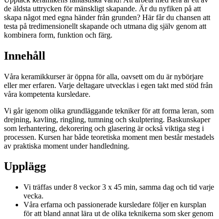
de äldsta uttrycken för mänskligt skapande. Är du nyfiken på att
skapa något med egna händer från grunden? Här får du chansen att
testa på tredimensionellt skapande och utmana dig själv genom att
kombinera form, funktion och färg.
Innehåll
Våra keramikkurser är öppna för alla, oavsett om du är nybörjare
eller mer erfaren. Varje deltagare utvecklas i egen takt med stöd från
våra kompetenta kursledare.
Vi går igenom olika grundläggande tekniker för att forma leran, som
drejning, kavling, ringling, tumning och skulptering. Baskunskaper
som lerhantering, dekorering och glasering är också viktiga steg i
processen. Kursen har både teoretiska moment men består mestadels
av praktiska moment under handledning.
Upplägg
Vi träffas under 8 veckor 3 x 45 min, samma dag och tid varje
vecka.
Våra erfarna och passionerade kursledare följer en kursplan
för att bland annat lära ut de olika teknikerna som sker genom