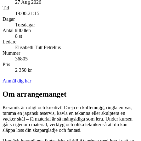
27 Aug 2026
Tid
19:00-21:15
Dagar
Torsdagar
Antal tillfällen
8 st
Ledare
Elisabeth Tutt Petrelius
Nummer
36805
Pris
2 350 kr
Anmäl dig här
Om arrangemanget
Keramik är roligt och kreativt! Dreja en kaffemugg, ringla en vas,
tumma en japansk teservis, kavla en tekanna eller skulptera en
vacker skål – få material är så mångsidiga som lera. Under kursen
går vi igenom material, verktyg och olika tekniker så att du kan
släppa loss din skaparglädje och fantasi.
Upptäck keramikens fantastiska värld! Att arbeta med lera är ett av