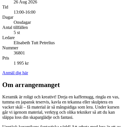
26 Aug 2026
Tid
13:00-16:00
Dagar
Onsdagar
Antal tillfällen
5 st
Ledare
Elisabeth Tutt Petrelius
Nummer
36801
Pris
1 995 kr
Anmäl dig här
Om arrangemanget
Keramik är roligt och kreativt! Dreja en kaffemugg, ringla en vas,
tumma en japansk teservis, kavla en tekanna eller skulptera en
vacker skål – få material är så mångsidiga som lera. Under kursen
går vi igenom material, verktyg och olika tekniker så att du kan
släppa loss din skaparglädje och fantasi.
Upptäck keramikens fantastiska värld! Att arbeta med lera är ett av