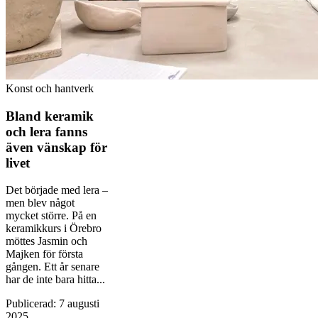
Konst och hantverk
Bland keramik
och lera fanns
även vänskap för
livet
Det började med lera –
men blev något
mycket större. På en
keramikkurs i Örebro
möttes Jasmin och
Majken för första
gången. Ett år senare
har de inte bara hitta...
Publicerad
:
7 augusti
2025