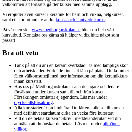
välkommen att fortsätta gå fler kurser med samma upplägg.
Vi erbjuder även kurser i keramik för barn och vuxna, helgkurser,
samt ett stort utbud av andra
konst- och hantverkskurser
.
På vår hemsida
www.medborgarskolan.se
hittar du hela vårt
kursutbud. Kontakta oss gärna så hjälper vi dig hitta något som
passar!
Bra att veta
Tänk på att du är i en keramikverkstad - ta med lämpliga skor
och arbetskläder. Förkläde finns att låna på plats . Du kommer
få ett välkomstmejl med mer information om din keramikkurs
innan kursstart.
Hos oss på Medborgarskolan är alla deltagare och ledare
försäkrade under kursen samt till och från kursen.
Försäkringen omfattar ej egendom. Läs mer under
olycksfallsförsäkring
.
Alla kursstarter är preliminära. Du får en kallelse till kursen
med definitivt startdatum cirka en vecka före kursstart.
Vill du delbetala kursen? Skriv i meddelanderutan vid din
anmälan att du önskar delbetala. Läs mer under
allmänna
villkor
.