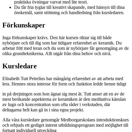
praktiska övningar varvat med lite teori.
Du får fria tyglar till kreativt skapande, med hänsyn till dina
önskemål, samt stöttning och handledning från kursledaren.
Förkunskaper
Inga förkunskaper krävs. Den här kursen riktar sig till både
nybörjare och till dig som har tidigare erfarenhet av keramik. Du
arbetar fritt med leran och du som är nybörjare får genomgång av de
olika grundteknikerna. Allt utgår från dina behov och nivå.
Kursledare
Elisabeth Tutt Petrelius har mångårig erfarenhet av att arbeta med
lera. Hennes stora intresse för form och funktion ledde henne tidigt
in på drejningen som hon ägnat sig mest åt. Tutt anser att en av de
mest berikande aspekterna av keramiken är den meditativa känslan
av lugn och koncentration som ofta råder i verkstaden, där
deltagarna helt kan gå in i sina egna projekt.
Alla våra kursledare genomgår Medborgarskolans introduktionskurs
och erbjuds ett gediget internt utbildningsprogram med möjlighet till
fortsatt individuell utveckling