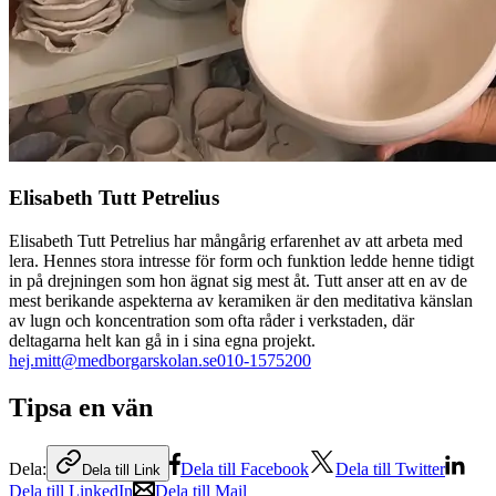
Elisabeth Tutt Petrelius
Elisabeth Tutt Petrelius har mångårig erfarenhet av att arbeta med
lera. Hennes stora intresse för form och funktion ledde henne tidigt
in på drejningen som hon ägnat sig mest åt. Tutt anser att en av de
mest berikande aspekterna av keramiken är den meditativa känslan
av lugn och koncentration som ofta råder i verkstaden, där
deltagarna helt kan gå in i sina egna projekt.
hej.mitt@medborgarskolan.se
010-1575200
Tipsa en vän
Dela:
Dela till Facebook
Dela till Twitter
Dela till Link
Dela till LinkedIn
Dela till Mail