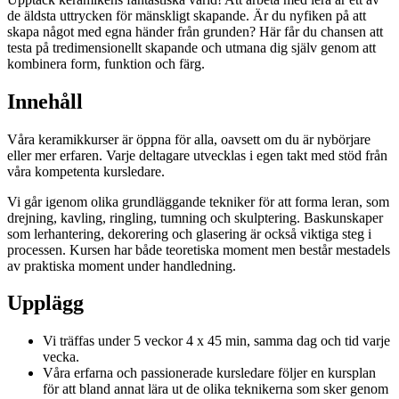
de äldsta uttrycken för mänskligt skapande. Är du nyfiken på att
skapa något med egna händer från grunden? Här får du chansen att
testa på tredimensionellt skapande och utmana dig själv genom att
kombinera form, funktion och färg.
Innehåll
Våra keramikkurser är öppna för alla, oavsett om du är nybörjare
eller mer erfaren. Varje deltagare utvecklas i egen takt med stöd från
våra kompetenta kursledare.
Vi går igenom olika grundläggande tekniker för att forma leran, som
drejning, kavling, ringling, tumning och skulptering. Baskunskaper
som lerhantering, dekorering och glasering är också viktiga steg i
processen. Kursen har både teoretiska moment men består mestadels
av praktiska moment under handledning.
Upplägg
Vi träffas under 5 veckor 4 x 45 min, samma dag och tid varje
vecka.
Våra erfarna och passionerade kursledare följer en kursplan
för att bland annat lära ut de olika teknikerna som sker genom