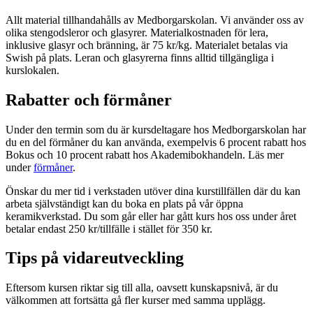
Allt material tillhandahålls av Medborgarskolan. Vi använder oss av
olika stengodsleror och glasyrer. Materialkostnaden för lera,
inklusive glasyr och bränning, är 75 kr/kg. Materialet betalas via
Swish på plats. Leran och glasyrerna finns alltid tillgängliga i
kurslokalen.
Rabatter och förmåner
Under den termin som du är kursdeltagare hos Medborgarskolan har
du en del förmåner du kan använda, exempelvis 6 procent rabatt hos
Bokus och 10 procent rabatt hos Akademibokhandeln. Läs mer
under
förmåner
.
Önskar du mer tid i verkstaden utöver dina kurstillfällen där du kan
arbeta självständigt kan du boka en plats på vår öppna
keramikverkstad. Du som går eller har gått kurs hos oss under året
betalar endast 250 kr/tillfälle i stället för 350 kr.
Tips på vidareutveckling
Eftersom kursen riktar sig till alla, oavsett kunskapsnivå, är du
välkommen att fortsätta gå fler kurser med samma upplägg.