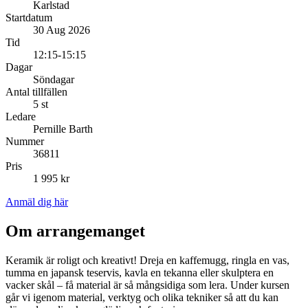
Karlstad
Startdatum
30 Aug 2026
Tid
12:15-15:15
Dagar
Söndagar
Antal tillfällen
5 st
Ledare
Pernille Barth
Nummer
36811
Pris
1 995 kr
Anmäl dig här
Om arrangemanget
Keramik är roligt och kreativt! Dreja en kaffemugg, ringla en vas,
tumma en japansk teservis, kavla en tekanna eller skulptera en
vacker skål – få material är så mångsidiga som lera. Under kursen
går vi igenom material, verktyg och olika tekniker så att du kan