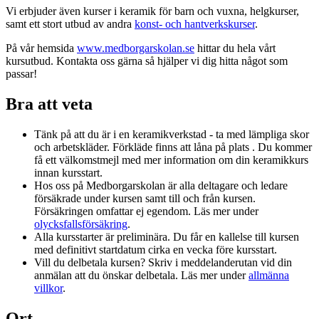
Vi erbjuder även kurser i keramik för barn och vuxna, helgkurser,
samt ett stort utbud av andra
konst- och hantverkskurser
.
På vår hemsida
www.medborgarskolan.se
hittar du hela vårt
kursutbud. Kontakta oss gärna så hjälper vi dig hitta något som
passar!
Bra att veta
Tänk på att du är i en keramikverkstad - ta med lämpliga skor
och arbetskläder. Förkläde finns att låna på plats . Du kommer
få ett välkomstmejl med mer information om din keramikkurs
innan kursstart.
Hos oss på Medborgarskolan är alla deltagare och ledare
försäkrade under kursen samt till och från kursen.
Försäkringen omfattar ej egendom. Läs mer under
olycksfallsförsäkring
.
Alla kursstarter är preliminära. Du får en kallelse till kursen
med definitivt startdatum cirka en vecka före kursstart.
Vill du delbetala kursen? Skriv i meddelanderutan vid din
anmälan att du önskar delbetala. Läs mer under
allmänna
villkor
.
Ort