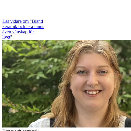
Läs vidare
om "Bland
keramik och lera fanns
även vänskap för
livet"