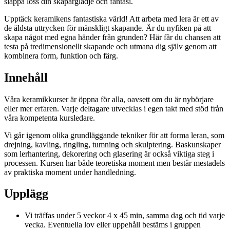
släppa loss din skaparglädje och fantasi.
Upptäck keramikens fantastiska värld! Att arbeta med lera är ett av
de äldsta uttrycken för mänskligt skapande. Är du nyfiken på att
skapa något med egna händer från grunden? Här får du chansen att
testa på tredimensionellt skapande och utmana dig själv genom att
kombinera form, funktion och färg.
Innehåll
Våra keramikkurser är öppna för alla, oavsett om du är nybörjare
eller mer erfaren. Varje deltagare utvecklas i egen takt med stöd från
våra kompetenta kursledare.
Vi går igenom olika grundläggande tekniker för att forma leran, som
drejning, kavling, ringling, tumning och skulptering. Baskunskaper
som lerhantering, dekorering och glasering är också viktiga steg i
processen. Kursen har både teoretiska moment men består mestadels
av praktiska moment under handledning.
Upplägg
Vi träffas under 5 veckor 4 x 45 min, samma dag och tid varje
vecka. Eventuella lov eller uppehåll bestäms i gruppen