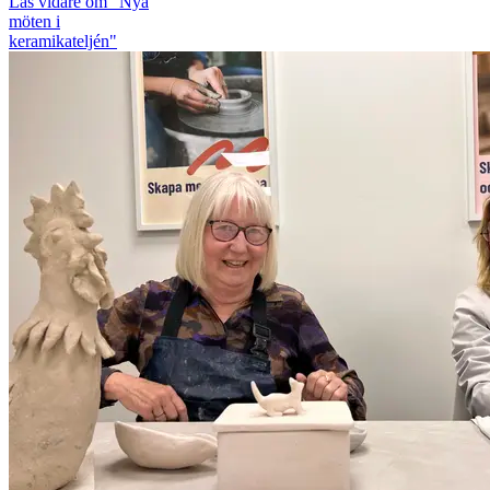
Läs vidare
om "Nya
möten i
keramikateljén"