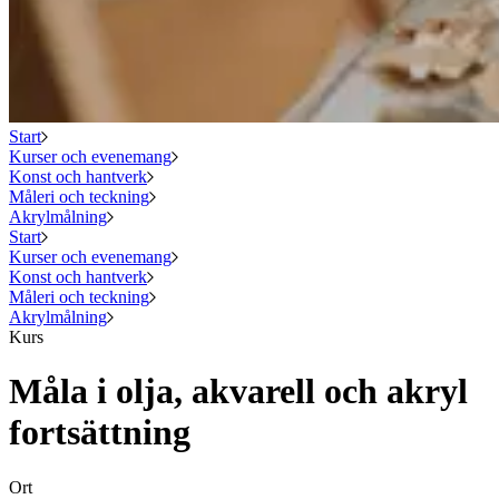
Start
Kurser och evenemang
Konst och hantverk
Måleri och teckning
Akrylmålning
Start
Kurser och evenemang
Konst och hantverk
Måleri och teckning
Akrylmålning
Kurs
Måla i olja, akvarell och akryl
fortsättning
Ort