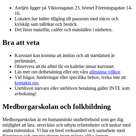
Ateljèn ligger på Viktoriagatan 23, hörnet Föreningsgatan 14-
16.
Lokalen har bättre tillgång till pausrum med micro och
kylskåp sam tallrikar och bestick
Det finns mataffär, caféer och matställen i närheten.
Bra att veta
Kursstart kan komma att ändras och att startdatum är
preliminärt.
Observera att du alltid får en kallelse innan kursstart.
Läs mer om delbetalning eller om våra
allmänna villkor
.
Vid frågor, funderingar eller specifika behov, tveka inte att
kontakta oss
.
Utebliven närvaro eller utebliven betalning gäller INTE som
avbokning!
Medborgarskolan och folkbildning
Medborgarskolan är ett humanistiskt studieförbund som ger dig
möjlighet att lära, utvecklas och utbyta erfarenheter och tankar med
andra människor. Vi har en bred verksamhet och samarbete med
föreningar och organisationer inom många olika ämnen.