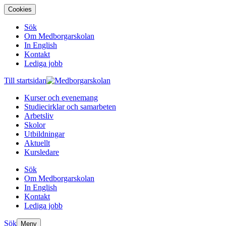
Cookies
Sök
Om Medborgarskolan
In English
Kontakt
Lediga jobb
Till startsidan
Kurser och evenemang
Studiecirklar och samarbeten
Arbetsliv
Skolor
Utbildningar
Aktuellt
Kursledare
Sök
Om Medborgarskolan
In English
Kontakt
Lediga jobb
Sök
Meny