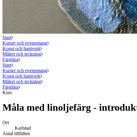
Start
Kurser och evenemang
Konst och hantverk
Måleri och teckning
Färglära
Start
Kurser och evenemang
Konst och hantverk
Måleri och teckning
Färglära
Kurs
Måla med linoljefärg - intro
Ort
Karlstad
Antal tillfällen