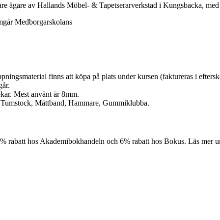
gare ägare av Hallands Möbel- & Tapetserarverkstad i Kungsbacka, med 
nomgår Medborgarskolans
pningsmaterial finns att köpa på plats under kursen (faktureras i eftersko
går.
lekar. Mest använt är 8mm.
ax, Tumstock, Måttband, Hammare, Gummiklubba.
10% rabatt hos Akademibokhandeln och 6% rabatt hos Bokus. Läs mer 