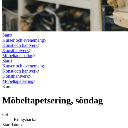
Start
Kurser och evenemang
Konst och hantverk
Konsthantverk
Möbeltapetsering
Start
Kurser och evenemang
Konst och hantverk
Konsthantverk
Möbeltapetsering
Kurs
Möbeltapetsering, söndag
Ort
Kungsbacka
Startdatum