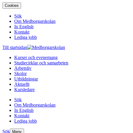
Cookies
Sök
Om Medborgarskolan
In English
Kontakt
Lediga jobb
Till startsidan
Kurser och evenemang
Studiecirklar och samarbeten
Arbetsliv
Skolor
Utbildningar
Aktuellt
Kursledare
Sök
Om Medborgarskolan
In English
Kontakt
Lediga jobb
Sök
Meny