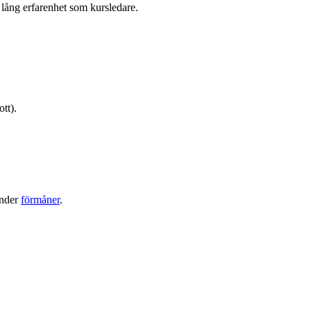
lång erfarenhet som kursledare.
tt).
under
förmåner
.