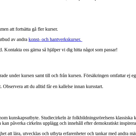
en att fortsätta gå fler kurser.
 utbud av andra
konst- och hantverkskurser.
d. Kontakta oss gärna så hjälper vi dig hitta något som passar!
krade under kursen samt till och från kursen. Försäkringen omfattar ej
 Observera att du alltid får en kallelse innan kursstart.
enom kunskapsutbyte. Studiecirkeln är folkbildningsrörelsens klassiska 
n kan påverka cirkelns upplägg och innehåll efter demokratiskt inspirer
het att lära, utvecklas och utbyta erfarenheter och tankar med andra 