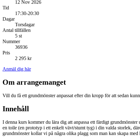
12 Nov 2026
Tid
17:30-20:30
Dagar
Torsdagar
Antal tillfällen
5 st
Nummer
36936
Pris
2 295 kr
Anmäl dig här
Om arrangemanget
Vill du få ett grundmönster anpassat efter din kropp för att sedan k
Innehåll
I denna kurs kommer du lära dig att anpassa ett färdigt grundmönster
en toile (en prototyp i ett enkelt vävt/stumt tyg) i din valda storlek, dä
grundmönster kollar vi på några olika plagg som man kan skapa med hj