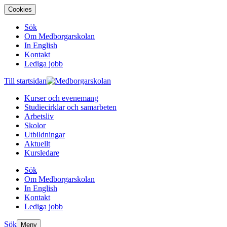
Cookies
Sök
Om Medborgarskolan
In English
Kontakt
Lediga jobb
Till startsidan
Kurser och evenemang
Studiecirklar och samarbeten
Arbetsliv
Skolor
Utbildningar
Aktuellt
Kursledare
Sök
Om Medborgarskolan
In English
Kontakt
Lediga jobb
Sök
Meny