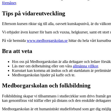
förmåner
.
Tips på vidareutveckling
Eftersom kursen riktar sig till alla, oavsett kunskapsnivå, är du välkomm
Vi erbjuder även kurser för barn och vuxna, helgkurser, samt ett stort
På vår hemsida
www.medborgarskolan.se
hittar du hela vårt kursutbu
Bra att veta
Hos oss på Medborgarskolan är alla deltagare och ledare försä
Läs mer om delbetalning eller om våra
allmänna villkor
.
Kursstart kan komma att ändras och att startdatum är preliminärt.
Medborgarskolan bjuder på kaffe och te.
Medborgarskolan och folkbildning
Folkbildning skapar vi tillsammans i studiecirklar som drivs framåt g
kan genomföras vid träffar eller på distans och den enskilde deltagare
Medborgarskolan är ett humanistiskt studieförbund som ger dig möjlig