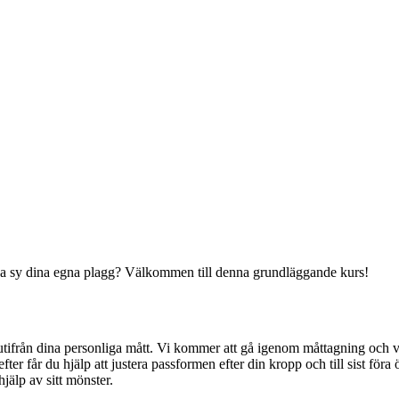
unna sy dina egna plagg? Välkommen till denna grundläggande kurs!
 utifrån dina personliga mått. Vi kommer att gå igenom måttagning och 
refter får du hjälp att justera passformen efter din kropp och till sist fö
älp av sitt mönster.