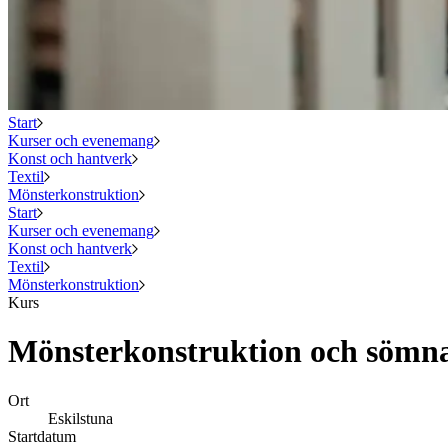
Start
Kurser och evenemang
Konst och hantverk
Textil
Mönsterkonstruktion
Start
Kurser och evenemang
Konst och hantverk
Textil
Mönsterkonstruktion
Kurs
Mönsterkonstruktion och sömna
Ort
Eskilstuna
Startdatum