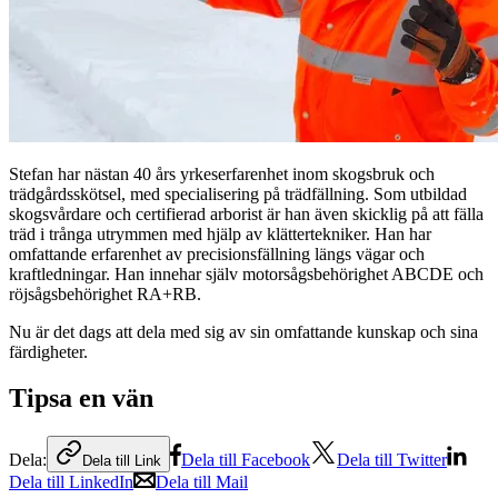
Stefan har nästan 40 års yrkeserfarenhet inom skogsbruk och
trädgårdsskötsel, med specialisering på trädfällning. Som utbildad
skogsvårdare och certifierad arborist är han även skicklig på att fälla
träd i trånga utrymmen med hjälp av klättertekniker. Han har
omfattande erfarenhet av precisionsfällning längs vägar och
kraftledningar. Han innehar själv motorsågsbehörighet ABCDE och
röjsågsbehörighet RA+RB.
Nu är det dags att dela med sig av sin omfattande kunskap och sina
färdigheter.
Tipsa en vän
Dela:
Dela till Facebook
Dela till Twitter
Dela till Link
Dela till LinkedIn
Dela till Mail