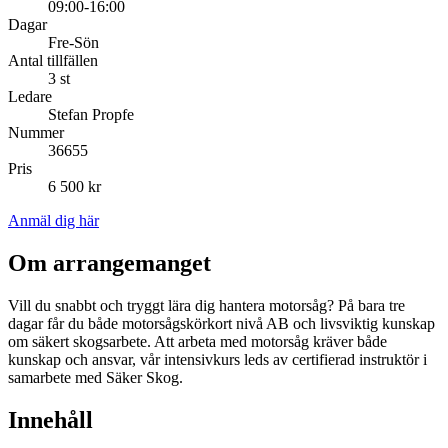
09:00-16:00
Dagar
Fre-Sön
Antal tillfällen
3 st
Ledare
Stefan Propfe
Nummer
36655
Pris
6 500 kr
Anmäl dig här
Om arrangemanget
Vill du snabbt och tryggt lära dig hantera motorsåg? På bara tre
dagar får du både motorsågskörkort nivå AB och livsviktig kunskap
om säkert skogsarbete. Att arbeta med motorsåg kräver både
kunskap och ansvar, vår intensivkurs leds av certifierad instruktör i
samarbete med Säker Skog.
Innehåll