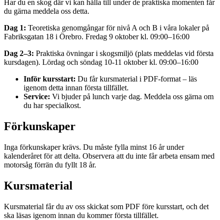
Har du en skog där vi kan hålla till under de praktiska momenten får
du gärna meddela oss detta.
Dag 1:
Teoretiska genomgångar för nivå A och B i våra lokaler på
Fabriksgatan 18 i Örebro. Fredag 9 oktober kl. 09:00–16:00
Dag 2–3:
Praktiska övningar i skogsmiljö (plats meddelas vid första
kursdagen). Lördag och söndag 10-11 oktober kl. 09:00–16:00
Inför kursstart:
Du får kursmaterial i PDF-format – läs
igenom detta innan första tillfället.
Service:
Vi bjuder på lunch varje dag. Meddela oss gärna om
du har specialkost.
Förkunskaper
Inga förkunskaper krävs. Du måste fylla minst 16 år under
kalenderåret för att delta. Observera att du inte får arbeta ensam med
motorsåg förrän du fyllt 18 år.
Kursmaterial
Kursmaterial får du av oss skickat som PDF före kursstart, och det
ska läsas igenom innan du kommer första tillfället.