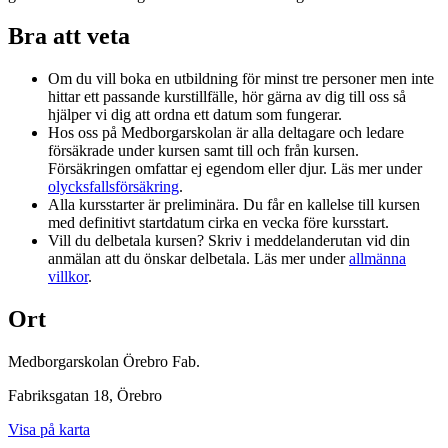
Bra att veta
Om du vill boka en utbildning för minst tre personer men inte
hittar ett passande kurstillfälle, hör gärna av dig till oss så
hjälper vi dig att ordna ett datum som fungerar.
Hos oss på Medborgarskolan är alla deltagare och ledare
försäkrade under kursen samt till och från kursen.
Försäkringen omfattar ej egendom eller djur. Läs mer under
olycksfallsförsäkring
.
Alla kursstarter är preliminära. Du får en kallelse till kursen
med definitivt startdatum cirka en vecka före kursstart.
Vill du delbetala kursen? Skriv i meddelanderutan vid din
anmälan att du önskar delbetala. Läs mer under
allmänna
villkor
.
Ort
Medborgarskolan Örebro Fab.
Fabriksgatan 18
, Örebro
Visa på karta