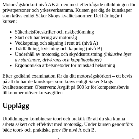
Motorsågskörkort nivå AB är den mest efterfrågade utbildningen för
privatpersoner och yrkesverksamma. Kursen ger dig de kunskaper
som krävs enligt Säker Skogs kvalitetsnormer. Det här ingår i
kursen:
Säkerhetsföreskrifter och riskbedömning
Start och hantering av motorsåg
Vedkapning och sågning i rent trä (nivå A)
Trädfällning, kvistning och kapning (nivå B)
Underhåll av motorsåg och skyddsutrustning
(inklusive byte
av startsnöre, drivkrans och kopplingslager)
Ergonomiska arbetsmetoder för minskad belastning
Efter godkänd examination får du ditt motorsågskörkort – ett bevis
på att du har de kunskaper som krävs enligt Säker Skogs
kvalitetsnormer. Observera: Avgift på 600 kr för kompetensbevis
tillkommer utöver kursavgiften.
Upplägg
Utbildningen kombinerar teori och praktik för att du ska kunna
arbeta säkert och effektivt med motorsåg. Under kursen genomförs
både teori- och praktiska prov för nivå A och B.