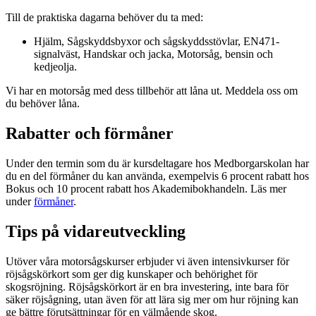
Till de praktiska dagarna behöver du ta med:
Hjälm, Sågskyddsbyxor och sågskyddsstövlar, EN471-
signalväst, Handskar och jacka, Motorsåg, bensin och
kedjeolja.
Vi har en motorsåg med dess tillbehör att låna ut. Meddela oss om
du behöver låna.
Rabatter och förmåner
Under den termin som du är kursdeltagare hos Medborgarskolan har
du en del förmåner du kan använda, exempelvis 6 procent rabatt hos
Bokus och 10 procent rabatt hos Akademibokhandeln. Läs mer
under
förmåner
.
Tips på vidareutveckling
Utöver våra motorsågskurser erbjuder vi även intensivkurser för
röjsågskörkort som ger dig kunskaper och behörighet för
skogsröjning. Röjsågskörkort är en bra investering, inte bara för
säker röjsågning, utan även för att lära sig mer om hur röjning kan
ge bättre förutsättningar för en välmående skog.