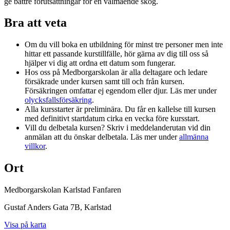
ge bättre förutsättningar för en välmående skog.
Bra att veta
Om du vill boka en utbildning för minst tre personer men inte
hittar ett passande kurstillfälle, hör gärna av dig till oss så
hjälper vi dig att ordna ett datum som fungerar.
Hos oss på Medborgarskolan är alla deltagare och ledare
försäkrade under kursen samt till och från kursen.
Försäkringen omfattar ej egendom eller djur. Läs mer under
olycksfallsförsäkring
.
Alla kursstarter är preliminära. Du får en kallelse till kursen
med definitivt startdatum cirka en vecka före kursstart.
Vill du delbetala kursen? Skriv i meddelanderutan vid din
anmälan att du önskar delbetala. Läs mer under
allmänna
villkor
.
Ort
Medborgarskolan Karlstad Fanfaren
Gustaf Anders Gata 7B
, Karlstad
Visa på karta