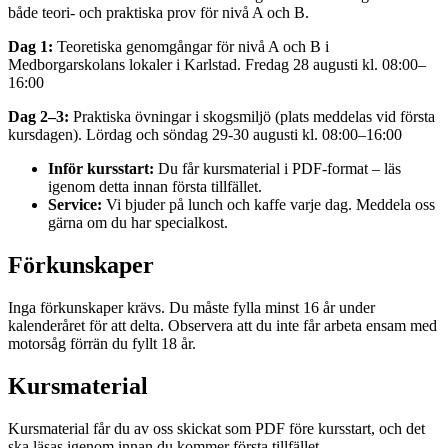
både teori- och praktiska prov för nivå A och B.
Dag 1:
Teoretiska genomgångar för nivå A och B i
Medborgarskolans lokaler i Karlstad. Fredag 28 augusti kl. 08:00–
16:00
Dag 2–3:
Praktiska övningar i skogsmiljö (plats meddelas vid första
kursdagen). Lördag och söndag 29-30 augusti kl. 08:00–16:00
Inför kursstart:
Du får kursmaterial i PDF-format – läs
igenom detta innan första tillfället.
Service:
Vi bjuder på lunch och kaffe varje dag. Meddela oss
gärna om du har specialkost.
Förkunskaper
Inga förkunskaper krävs. Du måste fylla minst 16 år under
kalenderåret för att delta. Observera att du inte får arbeta ensam med
motorsåg förrän du fyllt 18 år.
Kursmaterial
Kursmaterial får du av oss skickat som PDF före kursstart, och det
ska läsas igenom innan du kommer första tillfället.