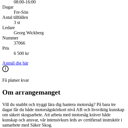
08:00-16:00
Dagar
Fre-Sön
Antal tillfällen
3 st
Ledare
Georg Wickberg
Nummer
37066
Pris
6 500 kr
Anmäl dig här
Få platser kvar
Om arrangemanget
Vill du snabbt och tryggt lära dig hantera motorsåg? På bara tre
dagar får du både motorsågskörkort nivå AB och livsviktig kunskap
om säkert skogsarbete. Att arbeta med motorsåg kräver både
kunskap och ansvar, vår intensivkurs leds av certifierad instruktör i
samarbete med Säker Skog.