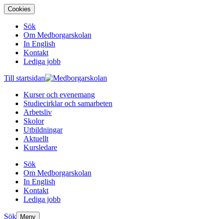
Cookies
Sök
Om Medborgarskolan
In English
Kontakt
Lediga jobb
Till startsidan
Kurser och evenemang
Studiecirklar och samarbeten
Arbetsliv
Skolor
Utbildningar
Aktuellt
Kursledare
Sök
Om Medborgarskolan
In English
Kontakt
Lediga jobb
Sök
Meny