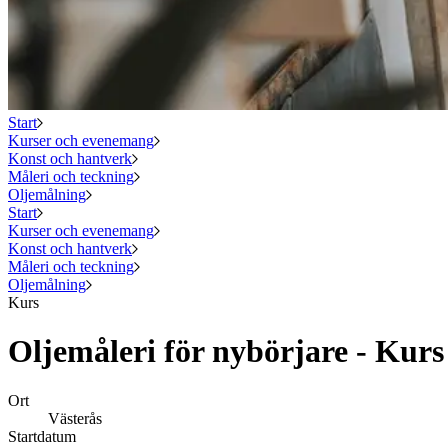
Start
Kurser och evenemang
Konst och hantverk
Måleri och teckning
Oljemålning
Start
Kurser och evenemang
Konst och hantverk
Måleri och teckning
Oljemålning
Kurs
Oljemåleri för nybörjare - Kurs
Ort
Västerås
Startdatum