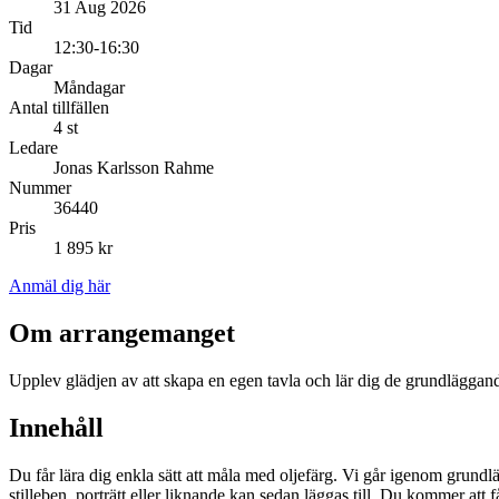
31 Aug 2026
Tid
12:30-16:30
Dagar
Måndagar
Antal tillfällen
4 st
Ledare
Jonas Karlsson Rahme
Nummer
36440
Pris
1 895 kr
Anmäl dig här
Om arrangemanget
Upplev glädjen av att skapa en egen tavla och lär dig de grundlägg
Innehåll
Du får lära dig enkla sätt att måla med oljefärg. Vi går igenom grun
stilleben, porträtt eller liknande kan sedan läggas till. Du kommer att 