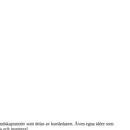
n landskapsmotiv som delas av kursledaren. Även egna idéer som
a och inspirera!