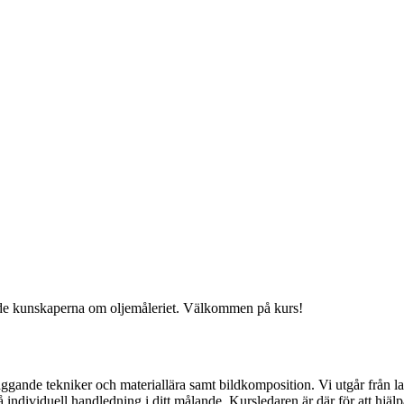
ande kunskaperna om oljemåleriet. Välkommen på kurs!
dläggande tekniker och materiallära samt bildkomposition. Vi utgår frå
få individuell handledning i ditt målande. Kursledaren är där för att hjälp