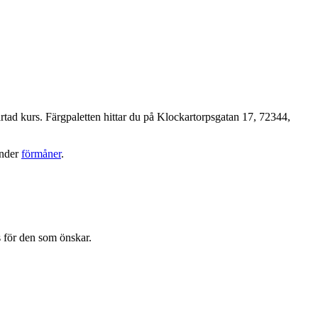
rtad kurs. Färgpaletten hittar du på Klockartorpsgatan 17, 72344,
under
förmåner
.
s för den som önskar.