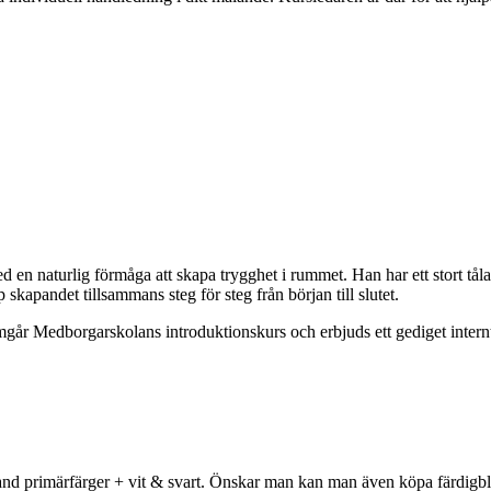
 naturlig förmåga att skapa trygghet i rummet. Han har ett stort tålam
skapandet tillsammans steg för steg från början till slutet.
går Medborgarskolans introduktionskurs och erbjuds ett gediget internt 
and primärfärger + vit & svart. Önskar man kan man även köpa färdigblan