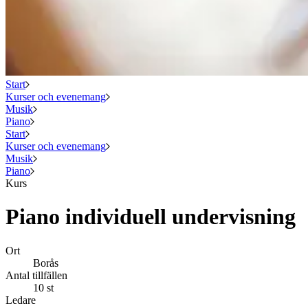
Start
Kurser och evenemang
Musik
Piano
Start
Kurser och evenemang
Musik
Piano
Kurs
Piano individuell undervisning
Ort
Borås
Antal tillfällen
10 st
Ledare