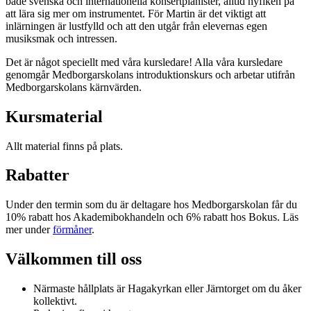
både svenska och internationella konsertpianister, alltid nyfiken på
att lära sig mer om instrumentet. För Martin är det viktigt att
inlärningen är lustfylld och att den utgår från elevernas egen
musiksmak och intressen.
Det är något speciellt med våra kursledare! Alla våra kursledare
genomgår Medborgarskolans introduktionskurs och arbetar utifrån
Medborgarskolans kärnvärden.
Kursmaterial
Allt material finns på plats.
Rabatter
Under den termin som du är deltagare hos Medborgarskolan får du
10% rabatt hos Akademibokhandeln och 6% rabatt hos Bokus. Läs
mer under
förmåner
.
Välkommen till oss
Närmaste hållplats är Hagakyrkan eller Järntorget om du åker
kollektivt.