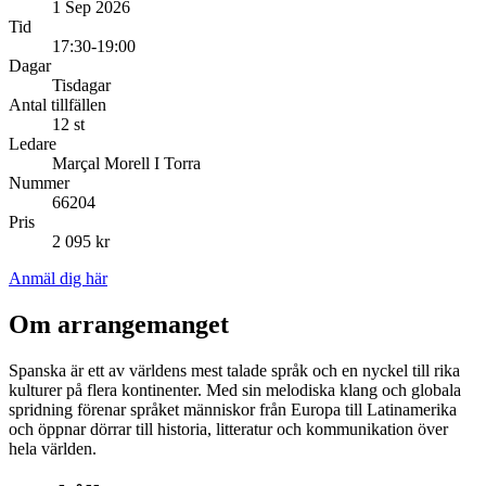
1 Sep 2026
Tid
17:30-19:00
Dagar
Tisdagar
Antal tillfällen
12 st
Ledare
Marçal Morell I Torra
Nummer
66204
Pris
2 095 kr
Anmäl dig här
Om arrangemanget
Spanska är ett av världens mest talade språk och en nyckel till rika
kulturer på flera kontinenter. Med sin melodiska klang och globala
spridning förenar språket människor från Europa till Latinamerika
och öppnar dörrar till historia, litteratur och kommunikation över
hela världen.