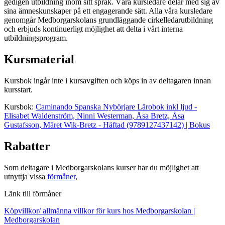
gedigen utbildning inom sitt språk. Våra kursledare delar med sig av
sina ämneskunskaper på ett engagerande sätt. Alla våra kursledare
genomgår Medborgarskolans grundläggande cirkelledarutbildning
och erbjuds kontinuerligt möjlighet att delta i vårt interna
utbildningsprogram.
Kursmaterial
Kursbok ingår inte i kursavgiften och köps in av deltagaren innan
kursstart.
Kursbok:
Caminando Spanska Nybörjare Lärobok inkl ljud -
Elisabet Waldenström, Ninni Westerman, Åsa Bretz, Åsa
Gustafsson, Märet Wik-Bretz - Häftad (9789127437142) | Bokus
Rabatter
Som deltagare i Medborgarskolans kurser har du möjlighet att
utnyttja vissa
förmåner
,
Länk till förmåner
Köpvillkor/ allmänna villkor för kurs hos Medborgarskolan |
Medborgarskolan