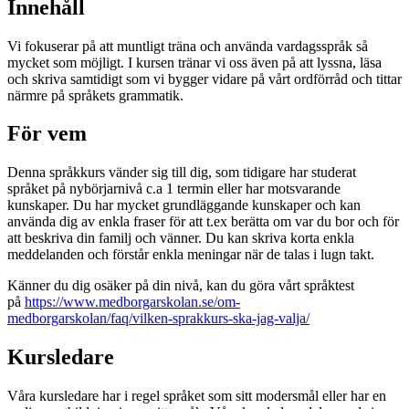
Innehåll
Vi fokuserar på att muntligt träna och använda vardagsspråk så
mycket som möjligt. I kursen tränar vi oss även på att lyssna, läsa
och skriva samtidigt som vi bygger vidare på vårt ordförråd och tittar
närmre på språkets grammatik.
För vem
Denna språkkurs vänder sig till dig, som tidigare har studerat
språket på nybörjarnivå c.a 1 termin eller har motsvarande
kunskaper. Du har mycket grundläggande kunskaper och kan
använda dig av enkla fraser för att t.ex berätta om var du bor och för
att beskriva din familj och vänner. Du kan skriva korta enkla
meddelanden och förstår enkla meningar när de talas i lugn takt.
Känner du dig osäker på din nivå, kan du göra vårt språktest
på
https://www.medborgarskolan.se/om-
medborgarskolan/faq/vilken-sprakkurs-ska-jag-valja/
Kursledare
Våra kursledare har i regel språket som sitt modersmål eller har en