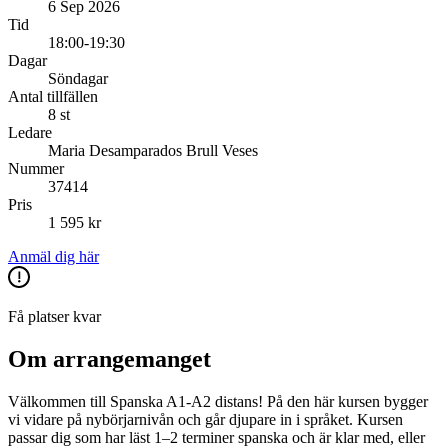
6 Sep 2026
Tid
18:00-19:30
Dagar
Söndagar
Antal tillfällen
8 st
Ledare
Maria Desamparados Brull Veses
Nummer
37414
Pris
1 595 kr
Anmäl dig här
Få platser kvar
Om arrangemanget
Välkommen till Spanska A1-A2 distans! På den här kursen bygger
vi vidare på nybörjarnivån och går djupare in i språket. Kursen
passar dig som har läst 1–2 terminer spanska och är klar med, eller