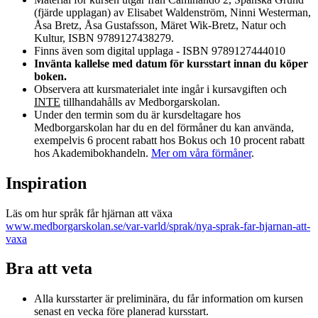
(fjärde upplagan) av Elisabet Waldenström, Ninni Westerman,
Åsa Bretz, Åsa Gustafsson, Märet Wik-Bretz, Natur och
Kultur, ISBN 9789127438279.
Finns även som digital upplaga - ISBN 9789127444010
Invänta kallelse med datum för kursstart innan du köper
boken.
Observera att kursmaterialet inte ingår i kursavgiften och
INTE
tillhandahålls av Medborgarskolan.
Under den termin som du är kursdeltagare hos
Medborgarskolan har du en del förmåner du kan använda,
exempelvis 6 procent rabatt hos Bokus och 10 procent rabatt
hos Akademibokhandeln.
Mer om våra förmåner
.
Inspiration
Läs om hur språk får hjärnan att växa
www.medborgarskolan.se/var-varld/sprak/nya-sprak-far-hjarnan-att-
vaxa
Bra att veta
Alla kursstarter är preliminära, du får information om kursen
senast en vecka före planerad kursstart.