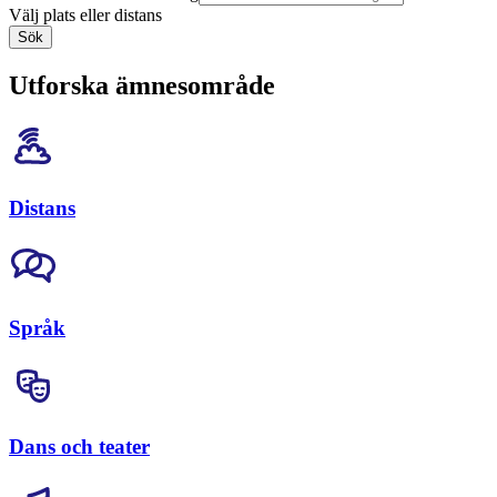
Välj plats eller distans
Sök
Utforska ämnesområde
Distans
Språk
Dans och teater