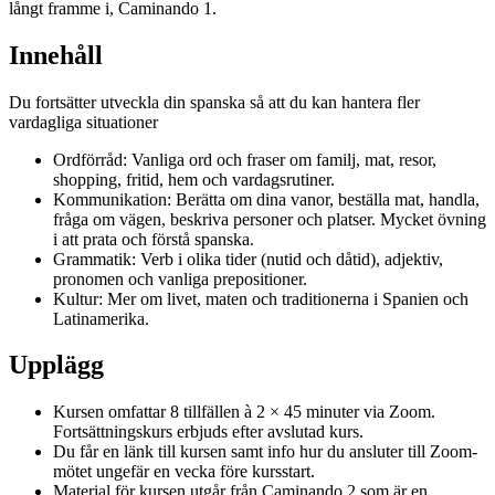
långt framme i, Caminando 1.
Innehåll
Du fortsätter utveckla din spanska så att du kan hantera fler
vardagliga situationer
Ordförråd: Vanliga ord och fraser om familj, mat, resor,
shopping, fritid, hem och vardagsrutiner.
Kommunikation: Berätta om dina vanor, beställa mat, handla,
fråga om vägen, beskriva personer och platser. Mycket övning
i att prata och förstå spanska.
Grammatik: Verb i olika tider (nutid och dåtid), adjektiv,
pronomen och vanliga prepositioner.
Kultur: Mer om livet, maten och traditionerna i Spanien och
Latinamerika.
Upplägg
Kursen omfattar 8 tillfällen à 2 × 45 minuter via Zoom.
Fortsättningskurs erbjuds efter avslutad kurs.
Du får en länk till kursen samt info hur du ansluter till Zoom-
mötet ungefär en vecka före kursstart.
Material för kursen utgår från Caminando 2 som är en