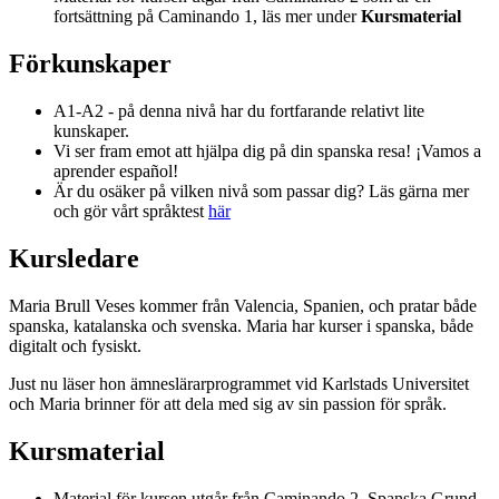
fortsättning på Caminando 1, läs mer under
Kursmaterial
Förkunskaper
A1-A2 - på denna nivå har du fortfarande relativt lite
kunskaper.
Vi ser fram emot att hjälpa dig på din spanska resa! ¡Vamos a
aprender español!
Är du osäker på vilken nivå som passar dig? Läs gärna mer
och gör vårt språktest
här
Kursledare
Maria Brull Veses kommer från Valencia, Spanien, och pratar både
spanska, katalanska och svenska. Maria har kurser i spanska, både
digitalt och fysiskt.
Just nu läser hon ämneslärarprogrammet vid Karlstads Universitet
och Maria brinner för att dela med sig av sin passion för språk.
Kursmaterial
Material för kursen utgår från Caminando 2, Spanska Grund