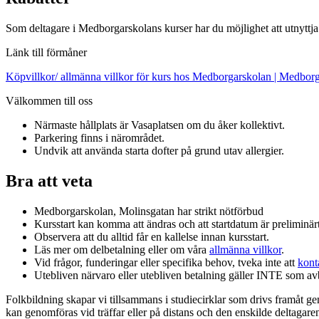
Som deltagare i Medborgarskolans kurser har du möjlighet att utnyttja
Länk till förmåner
Köpvillkor/ allmänna villkor för kurs hos Medborgarskolan | Medbor
Välkommen till oss
Närmaste hållplats är Vasaplatsen om du åker kollektivt.
Parkering finns i närområdet.
Undvik att använda starta dofter på grund utav allergier.
Bra att veta
Medborgarskolan, Molinsgatan har strikt nötförbud
Kursstart kan komma att ändras och att startdatum är preliminärt
Observera att du alltid får en kallelse innan kursstart.
Läs mer om delbetalning eller om våra
allmänna villkor
.
Vid frågor, funderingar eller specifika behov, tveka inte att
kont
Utebliven närvaro eller utebliven betalning gäller INTE som a
Folkbildning skapar vi tillsammans i studiecirklar som drivs framåt g
kan genomföras vid träffar eller på distans och den enskilde deltagar