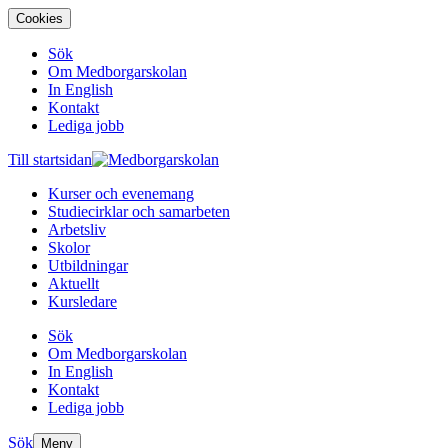
Cookies
Sök
Om Medborgarskolan
In English
Kontakt
Lediga jobb
Till startsidan
Kurser och evenemang
Studiecirklar och samarbeten
Arbetsliv
Skolor
Utbildningar
Aktuellt
Kursledare
Sök
Om Medborgarskolan
In English
Kontakt
Lediga jobb
Sök
Meny