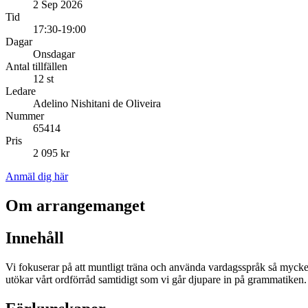
2 Sep 2026
Tid
17:30-19:00
Dagar
Onsdagar
Antal tillfällen
12 st
Ledare
Adelino Nishitani de Oliveira
Nummer
65414
Pris
2 095 kr
Anmäl dig här
Om arrangemanget
Innehåll
Vi fokuserar på att muntligt träna och använda vardagsspråk så mycket 
utökar vårt ordförråd samtidigt som vi går djupare in på grammatiken