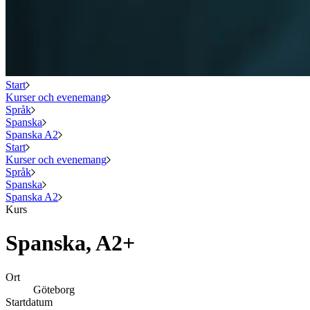
Start
Kurser och evenemang
Språk
Spanska
Spanska A2
Start
Kurser och evenemang
Språk
Spanska
Spanska A2
Kurs
Spanska, A2+
Ort
Göteborg
Startdatum