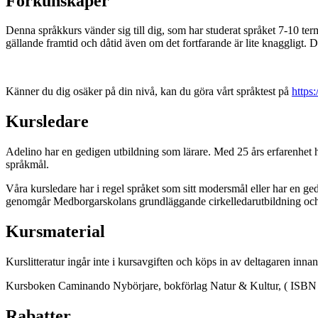
Förkunskaper
Denna språkkurs vänder sig till dig, som har studerat språket 7-10 t
gällande framtid och dåtid även om det fortfarande är lite knaggligt
Känner du dig osäker på din nivå, kan du göra vårt språktest på
https
Kursledare
Adelino har en gedigen utbildning som lärare. Med 25 års erfarenhet ha
språkmål.
Våra kursledare har i regel språket som sitt modersmål eller har en ge
genomgår Medborgarskolans grundläggande cirkelledarutbildning och er
Kursmaterial
Kurslitteratur ingår inte i kursavgiften och köps in av deltagaren innan
Kursboken Caminando Nybörjare, bokförlag Natur & Kultur, ( ISBN
Rabatter