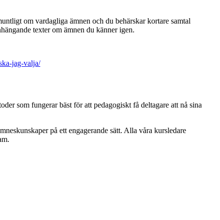
 muntligt om vardagliga ämnen och du behärskar kortare samtal
mmanhängande texter om ämnen du känner igen.
ka-jag-valja/
der som fungerar bäst för att pedagogiskt få deltagare att nå sina
 ämneskunskaper på ett engagerande sätt. Alla våra kursledare
am.