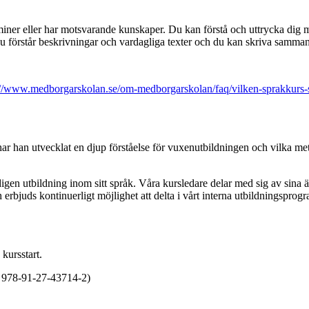
erminer eller har motsvarande kunskaper. Du kan förstå och uttrycka dig
. Du förstår beskrivningar och vardagliga texter och du kan skriva sa
://www.medborgarskolan.se/om-medborgarskolan/faq/vilken-sprakkurs-s
r han utvecklat en djup förståelse för vuxenutbildningen och vilka meto
digen utbildning inom sitt språk. Våra kursledare delar med sig av sina
bjuds kontinuerligt möjlighet att delta i vårt interna utbildningsprogr
 kursstart.
 978-91-27-43714-2)