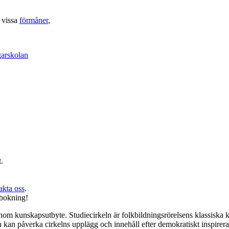
 vissa
förmåner
,
garskolan
.
akta oss
.
vbokning!
enom kunskapsutbyte. Studiecirkeln är folkbildningsrörelsens klassiska 
en kan påverka cirkelns upplägg och innehåll efter demokratiskt inspire