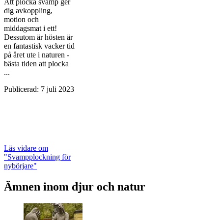
Att plocka svamp ger
dig avkoppling,
motion och
middagsmat i ett!
Dessutom är hösten är
en fantastisk vacker tid
på året ute i naturen -
bästa tiden att plocka
...
Publicerad
:
7 juli 2023
Läs vidare
om
"Svampplockning för
nybörjare"
Ämnen inom djur och natur