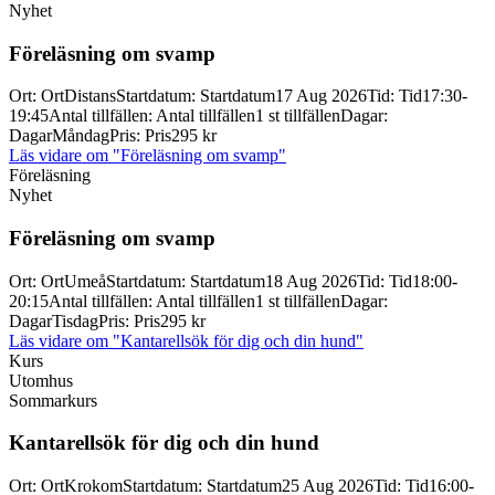
Nyhet
Föreläsning om svamp
Ort
:
Ort
Distans
Startdatum
:
Startdatum
17 Aug 2026
Tid
:
Tid
17:30-
19:45
Antal tillfällen
:
Antal tillfällen
1 st tillfällen
Dagar
:
Dagar
Måndag
Pris
:
Pris
295 kr
Läs vidare
om "Föreläsning om svamp"
Föreläsning
Nyhet
Föreläsning om svamp
Ort
:
Ort
Umeå
Startdatum
:
Startdatum
18 Aug 2026
Tid
:
Tid
18:00-
20:15
Antal tillfällen
:
Antal tillfällen
1 st tillfällen
Dagar
:
Dagar
Tisdag
Pris
:
Pris
295 kr
Läs vidare
om "Kantarellsök för dig och din hund"
Kurs
Utomhus
Sommarkurs
Kantarellsök för dig och din hund
Ort
:
Ort
Krokom
Startdatum
:
Startdatum
25 Aug 2026
Tid
:
Tid
16:00-