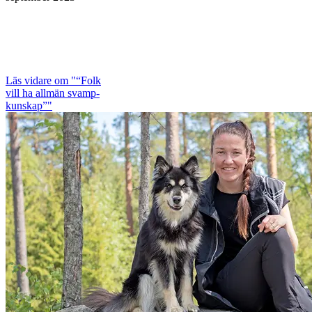
Läs vidare
om "“Folk
vill ha allmän svamp­
kunskap”"