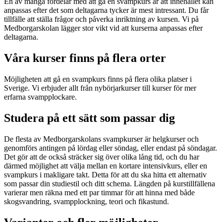
En av många fördelar med att gå en svampkurs är att innehållet kan
anpassas efter det som deltagarna tycker är mest intressant. Du får
tillfälle att ställa frågor och påverka inriktning av kursen. Vi på
Medborgarskolan lägger stor vikt vid att kurserna anpassas efter
deltagarna.
Våra kurser finns på flera orter
Möjligheten att gå en svampkurs finns på flera olika platser i
Sverige. Vi erbjuder allt från nybörjarkurser till kurser för mer
erfarna svampplockare.
Studera på ett sätt som passar dig
De flesta av Medborgarskolans svampkurser är helgkurser och
genomförs antingen på lördag eller söndag, eller endast på söndagar.
Det gör att de också sträcker sig över olika lång tid, och du har
därmed möjlighet att välja mellan en kortare intensivkurs, eller en
svampkurs i makligare takt. Detta för att du ska hitta ett alternativ
som passar din studiestil och ditt schema. Längden på kurstillfällena
varierar men räkna med ett par timmar för att hinna med både
skogsvandring, svampplockning, teori och fikastund.