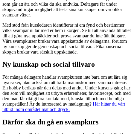
som går att äta och vilka du ska undvika. Deltagare får under
skogsvandringar möjlighet att testa sina kunskaper om var olika
svampar växer.
Med stöd från kursledaren identifierar ni era fynd och bestämmer
vilka svampar ni tar med er hem i korgen. Se till att använda tillfället
till att göra nya upptäckter och prova svampar du inte ätit tidigare.
Våra svampkurser brukar vara uppskattade av deltagarna, förutom
ny kunskap ger de gemenskap och social tillvara. Fikapauserna i
skogen brukar vara särskilt uppskattade.
Ny kunskap och social tillvaro
För många deltagare handlar svampkursen inte bara om att lära sig
nya saker, utan också om att träffa människor med samma intresse.
En hobby berikas när den delas med andra. Under kursens gång har
den som vill möjlighet att utbyta erfarenheter, favoritrecept, och med
den man får riktigt bra kontakt med, kanske till och med hemliga
svampställen! Är du intresserad av matlagning?
Här hittar du vårt
utbud inom området mat och dryck.
Därför ska du gå en svampkurs