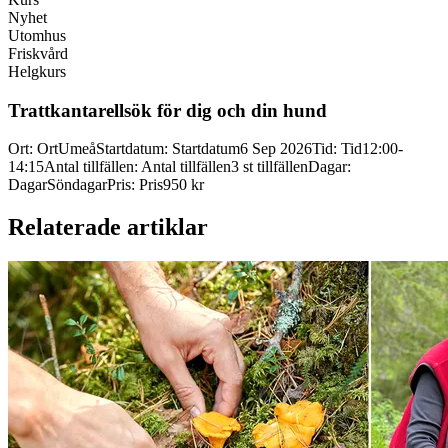
Nyhet
Utomhus
Friskvård
Helgkurs
Trattkantarellsök för dig och din hund
Ort
:
Ort
Umeå
Startdatum
:
Startdatum
6 Sep 2026
Tid
:
Tid
12:00-
14:15
Antal tillfällen
:
Antal tillfällen
3 st tillfällen
Dagar
:
Dagar
Söndagar
Pris
:
Pris
950 kr
Relaterade artiklar