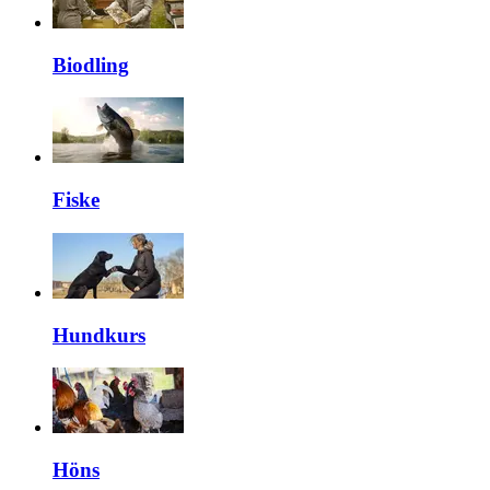
Biodling
Fiske
Hundkurs
Höns