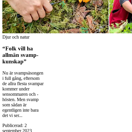
Djur och natur
“Folk vill ha
allmän svamp­
kunskap”
Nu är svampsäsongen
i full gång, efter­som
de allra ­flesta svampar
kommer under
sensommaren och ­
hösten. Men svamp
som sådan är
egentligen inte bara
det vi ser...
Publicerad
:
2
september 2023