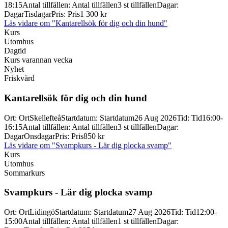
18:15
Antal tillfällen
:
Antal tillfällen
3 st tillfällen
Dagar
:
Dagar
Tisdagar
Pris
:
Pris
1 300 kr
Läs vidare
om "Kantarellsök för dig och din hund"
Kurs
Utomhus
Dagtid
Kurs varannan vecka
Nyhet
Friskvård
Kantarellsök för dig och din hund
Ort
:
Ort
Skellefteå
Startdatum
:
Startdatum
26 Aug 2026
Tid
:
Tid
16:00-
16:15
Antal tillfällen
:
Antal tillfällen
3 st tillfällen
Dagar
:
Dagar
Onsdagar
Pris
:
Pris
850 kr
Läs vidare
om "Svampkurs - Lär dig plocka svamp"
Kurs
Utomhus
Sommarkurs
Svampkurs -
Lär dig plocka svamp
Ort
:
Ort
Lidingö
Startdatum
:
Startdatum
27 Aug 2026
Tid
:
Tid
12:00-
15:00
Antal tillfällen
:
Antal tillfällen
1 st tillfällen
Dagar
: