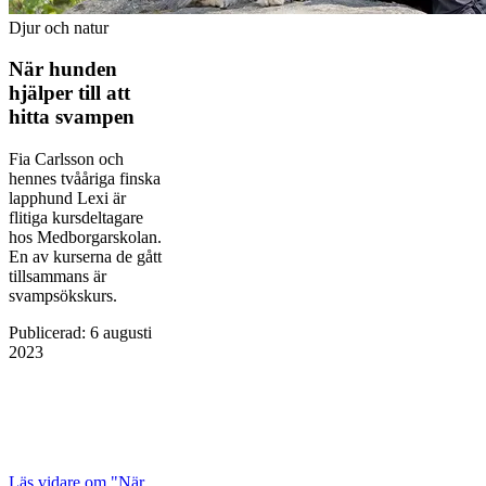
Djur och natur
När hunden
hjälper till att
hitta svampen
Fia Carlsson och
hennes tvååriga finska
lapphund Lexi är
flitiga kursdeltagare
hos Medborgarskolan.
En av kurserna de gått
tillsammans är
svampsökskurs.
Publicerad
:
6 augusti
2023
Läs vidare
om "När