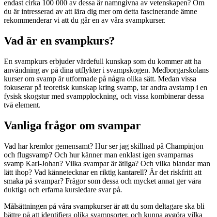
endast cirka 100 000 av dessa är namngivna av vetenskapen? Om
du är intresserad av att lära dig mer om detta fascinerande ämne
rekommenderar vi att du går en av våra svampkurser.
Vad är en svampkurs?
En svampkurs erbjuder värdefull kunskap som du kommer att ha
användning av på dina utflykter i svampskogen. Medborgarskolans
kurser om svamp är utformade på några olika sätt. Medan vissa
fokuserar på teoretisk kunskap kring svamp, tar andra avstamp i en
fysisk skogstur med svampplockning, och vissa kombinerar dessa
två element.
Vanliga frågor om svampar
Vad har kremlor gemensamt? Hur ser jag skillnad på Champinjon
och flugsvamp? Och hur känner man enklast igen svamparnas
svamp Karl-Johan? Vilka svampar är ätliga? Och vilka blandar man
lätt ihop? Vad kännetecknar en riktig kantarell? Är det riskfritt att
smaka på svampar? Frågor som dessa och mycket annat ger våra
duktiga och erfarna kursledare svar på.
Målsättningen på våra svampkurser är att du som deltagare ska bli
bättre på att identifiera olika svampsorter, och kunna avgöra vilka