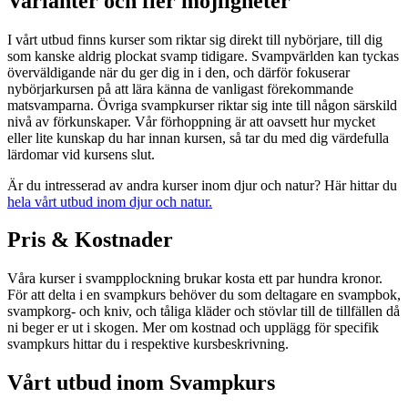
Varianter och fler möjligheter
I vårt utbud finns kurser som riktar sig direkt till nybörjare, till dig
som kanske aldrig plockat svamp tidigare. Svampvärlden kan tyckas
överväldigande när du ger dig in i den, och därför fokuserar
nybörjarkursen på att lära känna de vanligast förekommande
matsvamparna. Övriga svampkurser riktar sig inte till någon särskild
nivå av förkunskaper. Vår förhoppning är att oavsett hur mycket
eller lite kunskap du har innan kursen, så tar du med dig värdefulla
lärdomar vid kursens slut.
Är du intresserad av andra kurser inom djur och natur? Här hittar du
hela vårt utbud inom djur och natur.
Pris & Kostnader
Våra kurser i svampplockning brukar kosta ett par hundra kronor.
För att delta i en svampkurs behöver du som deltagare en svampbok,
svampkorg- och kniv, och tåliga kläder och stövlar till de tillfällen då
ni beger er ut i skogen. Mer om kostnad och upplägg för specifik
svampkurs hittar du i respektive kursbeskrivning.
Vårt utbud inom Svampkurs