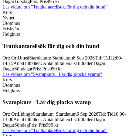
Dagar
Torsdag
Pris
:
Pris
995 kr
Läs vidare
om "Trattkantarellsök för dig och din hund"
Kurs
Nyhet
Utomhus
Friskvård
Helgkurs
Trattkantarellsök för dig och din hund
Ort
:
Ort
Umeå
Startdatum
:
Startdatum
6 Sep 2026
Tid
:
Tid
12:00-
14:15
Antal tillfällen
:
Antal tillfällen
3 st tillfällen
Dagar
:
Dagar
Söndagar
Pris
:
Pris
950 kr
Läs vidare
om "Svampkurs - Lär dig plocka svamp"
Kurs
Utomhus
Helgkurs
Svampkurs -
Lär dig plocka svamp
Ort
:
Ort
Lidingö
Startdatum
:
Startdatum
6 Sep 2026
Tid
:
Tid
10:00-
13:00
Antal tillfällen
:
Antal tillfällen
1 st tillfällen
Dagar
:
Dagar
Söndag
Pris
:
Pris
995 kr
Läs vidare
om "Trattkantarellsök för dig och din hund"
Kurs