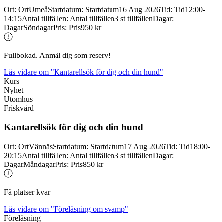
Ort
:
Ort
Umeå
Startdatum
:
Startdatum
16 Aug 2026
Tid
:
Tid
12:00-
14:15
Antal tillfällen
:
Antal tillfällen
3 st tillfällen
Dagar
:
Dagar
Söndagar
Pris
:
Pris
950 kr
Fullbokad. Anmäl dig som reserv!
Läs vidare
om "Kantarellsök för dig och din hund"
Kurs
Nyhet
Utomhus
Friskvård
Kantarellsök för dig och din hund
Ort
:
Ort
Vännäs
Startdatum
:
Startdatum
17 Aug 2026
Tid
:
Tid
18:00-
20:15
Antal tillfällen
:
Antal tillfällen
3 st tillfällen
Dagar
:
Dagar
Måndagar
Pris
:
Pris
850 kr
Få platser kvar
Läs vidare
om "Föreläsning om svamp"
Föreläsning