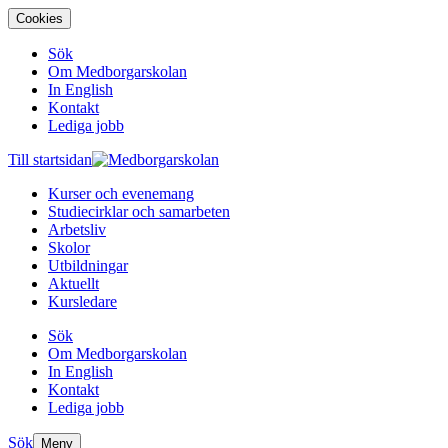
Cookies
Sök
Om Medborgarskolan
In English
Kontakt
Lediga jobb
Till startsidan
Kurser och evenemang
Studiecirklar och samarbeten
Arbetsliv
Skolor
Utbildningar
Aktuellt
Kursledare
Sök
Om Medborgarskolan
In English
Kontakt
Lediga jobb
Sök
Meny