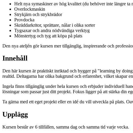
Helt nya symaskiner av hög kvalitet (du behöver inte längre ta 
Overlockmaskin
Strykjärn och strykbrädor
Provdocka
Skräddarkritor, sprättare, nålar i olika sorter
Tygsaxar och andra nödvändiga verktyg
Mönstertyg och tyg att köpa på plats
Den nya ateljén gör kursen mer tillgänglig, inspirerande och profession
Innehåll
Den här kursen är praktiskt inriktad och bygger på "learning by doing"
realtid. Deltagarna har olika bakgrund och erfarenhet, vilket skapar en
Ingela finns tillgänglig under hela kursen och erbjuder individuell hand
lösningar som passar just ditt projekt. Fokus ligger på att stärka din e
Ta gärna med ett eget projekt eller en idé du vill utveckla på plats. Oa
Upplägg
Kursen består av 6 tillfällen, samma dag och samma tid varje vecka.