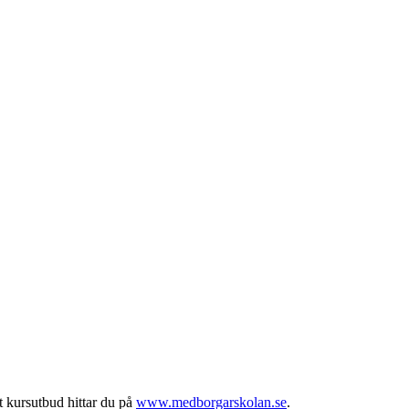
t kursutbud hittar du på
www.medborgarskolan.se
.