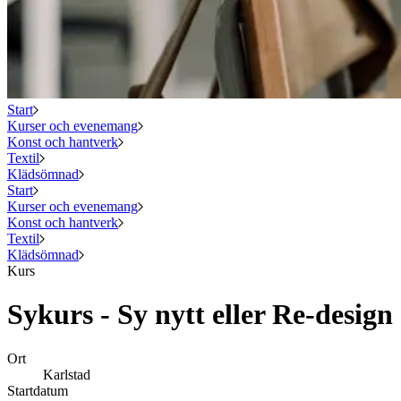
Start
Kurser och evenemang
Konst och hantverk
Textil
Klädsömnad
Start
Kurser och evenemang
Konst och hantverk
Textil
Klädsömnad
Kurs
Sykurs - Sy nytt eller Re-design
Ort
Karlstad
Startdatum