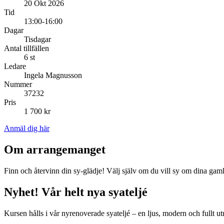
20 Okt 2026
Tid
13:00-16:00
Dagar
Tisdagar
Antal tillfällen
6 st
Ledare
Ingela Magnusson
Nummer
37232
Pris
1 700 kr
Anmäl dig här
Om arrangemanget
Finn och återvinn din sy-glädje! Välj själv om du vill sy om dina gaml
Nyhet! Vår helt nya syateljé
Kursen hålls i vår nyrenoverade syateljé – en ljus, modern och fullt ut