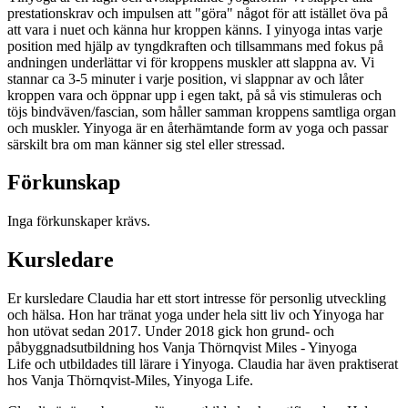
prestationskrav och impulsen att "göra" något för att istället öva på
att vara i nuet och känna hur kroppen känns. I yinyoga intas varje
position med hjälp av tyngdkraften och tillsammans med fokus på
andningen underlättar vi för kroppens muskler att slappna av. Vi
stannar ca 3-5 minuter i varje position, vi slappnar av och låter
kroppen vara och öppnar upp i egen takt, på så vis stimuleras och
töjs bindväven/fascian, som håller samman kroppens samtliga organ
och muskler. Yinyoga är en återhämtande form av yoga och passar
särskilt bra om man känner sig stel eller stressad.
Förkunskap
Inga förkunskaper krävs.
Kursledare
Er kursledare Claudia har ett stort intresse för personlig utveckling
och hälsa. Hon har tränat yoga under hela sitt liv och Yinyoga har
hon utövat sedan 2017. Under 2018 gick hon grund- och
påbyggnadsutbildning hos Vanja Thörnqvist Miles - Yinyoga
Life och utbildades till lärare i Yinyoga. Claudia har även praktiserat
hos Vanja Thörnqvist-Miles, Yinyoga Life.