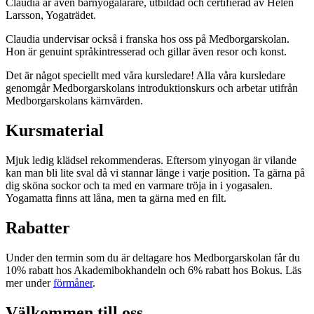
Claudia är även barnyogalärare, utbildad och certifierad av Helen
Larsson, Yogaträdet.
Claudia undervisar också i franska hos oss på Medborgarskolan.
Hon är genuint språkintresserad och gillar även resor och konst.
Det är något speciellt med våra kursledare! Alla våra kursledare
genomgår Medborgarskolans introduktionskurs och arbetar utifrån
Medborgarskolans kärnvärden.
Kursmaterial
Mjuk ledig klädsel rekommenderas. Eftersom yinyogan är vilande
kan man bli lite sval då vi stannar länge i varje position. Ta gärna på
dig sköna sockor och ta med en varmare tröja in i yogasalen.
Yogamatta finns att låna, men ta gärna med en filt.
Rabatter
Under den termin som du är deltagare hos Medborgarskolan får du
10% rabatt hos Akademibokhandeln och 6% rabatt hos Bokus. Läs
mer under
förmåner
.
Välkommen till oss