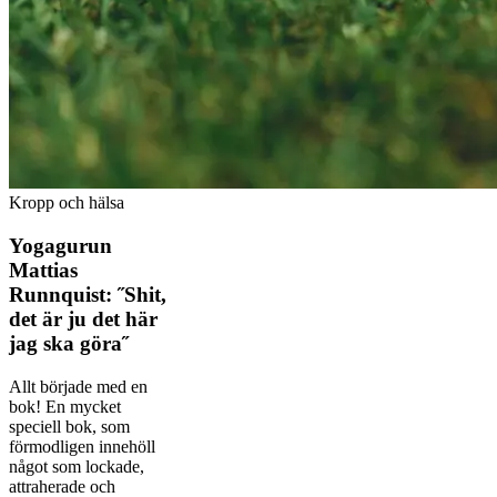
Kropp och hälsa
Yogagurun
Mattias
Runnquist: ˝Shit,
det är ju det här
jag ska göra˝
Allt började med en
bok! En mycket
speciell bok, som
förmodligen innehöll
något som lockade,
attraherade och