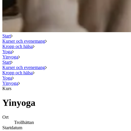
Start
Kurser och evenemang
Kropp och hälsa
Yoga
Yinyoga
Start
Kurser och evenemang
Kropp och hälsa
Yoga
Yinyoga
Kurs
Yinyoga
Ort
Trollhättan
Startdatum