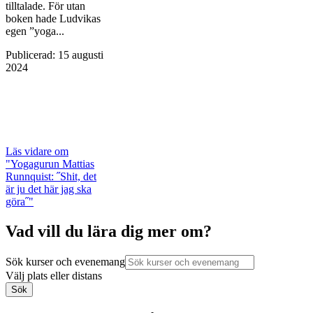
tilltalade. För utan
boken hade Ludvikas
egen ”yoga...
Publicerad
:
15 augusti
2024
Läs vidare
om
"Yogagurun Mattias
Runnquist: ˝Shit, det
är ju det här jag ska
göra˝"
Vad vill du lära dig mer om?
Sök kurser och evenemang
Välj plats eller distans
Sök