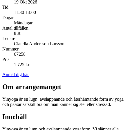
19 Okt 2026
Tid
11:30-13:00
Dagar
Måndagar
Antal tillfällen
8 st
Ledare
Claudia Andersson Larsson
Nummer
67258
Pris
1 725 kr
Anmäl dig här
Om arrangemanget
Yinyoga är en lugn, avslappnande och återhämtande form av yoga
och passar särskilt bra om man känner sig stel eller stressad.
Innehåll
Yinyoga är en lugn och avslappnande yogaform. Vi släpper alla