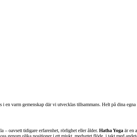
ans i en varm gemenskap där vi utvecklas tillsammans. Helt på dina egna 
 – oavsett tidigare erfarenhet, rörlighet eller ålder.
Hatha Yoga
är en a
r oss genom olika positioner i ett mjukt, medvetet flöde, i takt med and