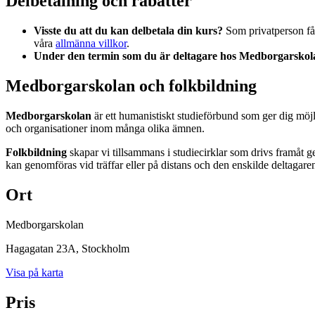
Delbetalning och rabatter
Visste du att du kan delbetala din kurs?
Som privatperson får
våra
allmänna villkor
.
Under den termin som du är deltagare hos Medborgarskola
Medborgarskolan och folkbildning
Medborgarskolan
är ett humanistiskt studieförbund som ger dig möj
och organisationer inom många olika ämnen.
Folkbildning
skapar vi tillsammans i studiecirklar som drivs framåt 
kan genomföras vid träffar eller på distans och den enskilde deltagare
Ort
Medborgarskolan
Hagagatan 23A
, Stockholm
Visa på karta
Pris