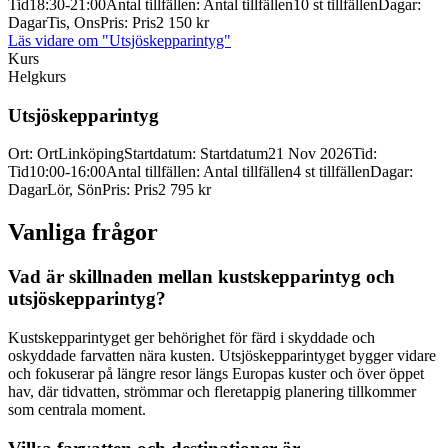
Tid
18:30-21:00
Antal tillfällen
:
Antal tillfällen
10 st tillfällen
Dagar
:
Dagar
Tis, Ons
Pris
:
Pris
2 150 kr
Läs vidare
om "Utsjöskepparintyg"
Kurs
Helgkurs
Utsjöskepparintyg
Ort
:
Ort
Linköping
Startdatum
:
Startdatum
21 Nov 2026
Tid
:
Tid
10:00-16:00
Antal tillfällen
:
Antal tillfällen
4 st tillfällen
Dagar
:
Dagar
Lör, Sön
Pris
:
Pris
2 795 kr
Vanliga frågor
Vad är skillnaden mellan kustskepparintyg och
utsjöskepparintyg?
Kustskepparintyget ger behörighet för färd i skyddade och
oskyddade farvatten nära kusten. Utsjöskepparintyget bygger vidare
och fokuserar på längre resor längs Europas kuster och över öppet
hav, där tidvatten, strömmar och fleretappig planering tillkommer
som centrala moment.