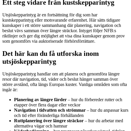
Ett steg vidare från kustskepparintyg
Utsjöskepparintyg är en fortsättning för dig som har
kustskepparintyg eller motsvarande erfarenhet. Här sätts tidigare
kunskaper i ett större sammanhang där planering, navigation och
beslut vävs samman över längre sträckor. Intyget följer NFB:s
riktlinjer och ger dig möjlighet att visa dina kunskaper genom prov
som genomförs via auktoriserade förhörsförrättare.
Det här kan du få utforska inom
utsjöskepparintyg
Utsjöskepparintyg handlar om att planera och genomföra längre
resor där navigation, tid, väder och beslut hänger samman över
större avstånd, ofta längs Europas kuster. Vanliga områden som ofta
ingår är:
Planering av längre färder
– hur du förbereder rutter och
etapper över flera dagar eller veckor
Navigation i tidvatten och strömmar
– hur du anpassar kurs
och tid efter föränderliga förhållanden
Ruttplanering över längre sträckor
– hur du arbetar med
alternativa vägar och hamnar