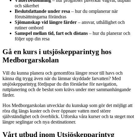
Väderbedömning
– hur prognoser påverkar vägval, tidplan
och säkerhet
Beslutsfattande under resa
– hur du omplanerar när
förutsättningarna förändras
Sjömanskap vid längre färder
– ansvar, uthållighet och
rutiner ombord
Samspel mellan tid, fart och distans
– hur du planerar och
följer upp din resa
Gå en kurs i utsjöskepparintyg hos
Medborgarskolan
Vill du kunna planera och genomföra längre resor till havs och
känna dig trygg även när du lämnar skyddade farvatten? Med
utsjöskepparintyg fördjupar du din förståelse för navigation,
ruttplanering och de beslut som krävs under mer sammanhängande
färder.
Hos Medborgarskolan utvecklar du kunskap som gör det möjligt att
röra dig längs kuster och över öppnare vatten med större
självständighet och överblick. Utforska våra kurser och ta steget mot
längre seglingar och nya destinationer.
Vårt utbud inom Utsjöskepparintyg