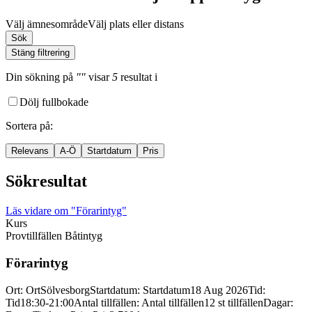
Välj ämnesområde
Välj plats eller distans
Sök
Stäng filtrering
Din sökning
på
""
visar
5
resultat
i
Dölj fullbokade
Sortera på
:
Relevans
A-Ö
Startdatum
Pris
Sökresultat
Läs vidare
om "Förarintyg"
Kurs
Provtillfällen Båtintyg
Förarintyg
Ort
:
Ort
Sölvesborg
Startdatum
:
Startdatum
18 Aug 2026
Tid
:
Tid
18:30-21:00
Antal tillfällen
:
Antal tillfällen
12 st tillfällen
Dagar
: