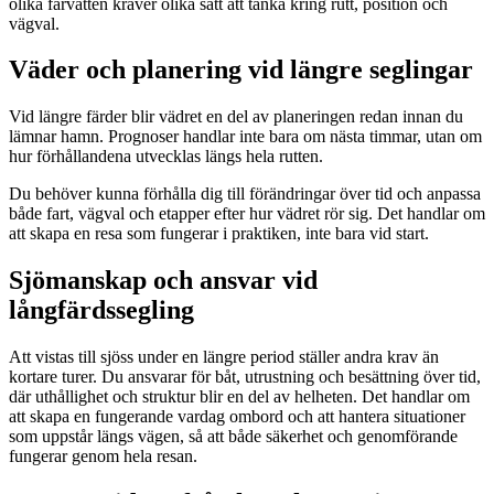
olika farvatten kräver olika sätt att tänka kring rutt, position och
vägval.
Väder och planering vid längre seglingar
Vid längre färder blir vädret en del av planeringen redan innan du
lämnar hamn. Prognoser handlar inte bara om nästa timmar, utan om
hur förhållandena utvecklas längs hela rutten.
Du behöver kunna förhålla dig till förändringar över tid och anpassa
både fart, vägval och etapper efter hur vädret rör sig. Det handlar om
att skapa en resa som fungerar i praktiken, inte bara vid start.
Sjömanskap och ansvar vid
långfärdssegling
Att vistas till sjöss under en längre period ställer andra krav än
kortare turer. Du ansvarar för båt, utrustning och besättning över tid,
där uthållighet och struktur blir en del av helheten. Det handlar om
att skapa en fungerande vardag ombord och att hantera situationer
som uppstår längs vägen, så att både säkerhet och genomförande
fungerar genom hela resan.