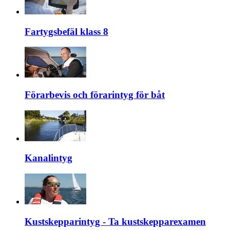
Fartygsbefäl klass 8
Förarbevis och förarintyg för båt
Kanalintyg
Kustskepparintyg - Ta kustskepparexamen