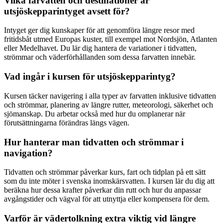
Vilka farvatten och destinationer är
utsjöskepparintyget avsett för?
Intyget ger dig kunskaper för att genomföra längre resor med
fritidsbåt utmed Europas kuster, till exempel mot Nordsjön, Atlanten
eller Medelhavet. Du lär dig hantera de variationer i tidvatten,
strömmar och väderförhållanden som dessa farvatten innebär.
Vad ingår i kursen för utsjöskepparintyg?
Kursen täcker navigering i alla typer av farvatten inklusive tidvatten
och strömmar, planering av längre rutter, meteorologi, säkerhet och
sjömanskap. Du arbetar också med hur du omplanerar när
förutsättningarna förändras längs vägen.
Hur hanterar man tidvatten och strömmar i
navigation?
Tidvatten och strömmar påverkar kurs, fart och tidplan på ett sätt
som du inte möter i svenska inomskärsvatten. I kursen lär du dig att
beräkna hur dessa krafter påverkar din rutt och hur du anpassar
avgångstider och vägval för att utnyttja eller kompensera för dem.
Varför är vädertolkning extra viktig vid längre