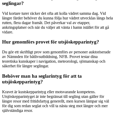
seglingar?
Vid kortare turer räcker det ofta att kolla vädret samma dag. Vid
längre färder behöver du kunna följa hur vädret utvecklas längs hela
rutten, flera dagar framåt. Det påverkar val av etapper,
ankringsplatser och när du väljer att vänta i hamn istället för att gå
vidare.
Hur genomförs provet för utsjöskepparintyg?
Du gör ett skriftligt prov som genomförs av personer auktoriserade
av Nämnden för båtlivsutbildning, NFB. Provet testar dina
teoretiska kunskaper i navigation, meteorologi, sjömanskap och
säkerhet för längre seglingar.
Behöver man ha seglarintyg för att ta
utsjöskepparintyg?
Kravet är kustskepparintyg eller motsvarande kompetens.
Utsjöskepparintyget är inte begränsat till segling utan gäller för
längre resor med fritidsfartyg generellt, men kursen lämpar sig väl
för dig som redan seglat och vill ta nästa steg mot längre och mer
självständiga resor.