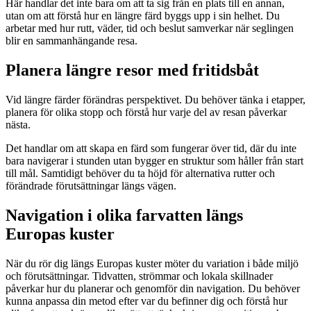
Här handlar det inte bara om att ta sig från en plats till en annan,
utan om att förstå hur en längre färd byggs upp i sin helhet. Du
arbetar med hur rutt, väder, tid och beslut samverkar när seglingen
blir en sammanhängande resa.
Planera längre resor med fritidsbåt
Vid längre färder förändras perspektivet. Du behöver tänka i etapper,
planera för olika stopp och förstå hur varje del av resan påverkar
nästa.
Det handlar om att skapa en färd som fungerar över tid, där du inte
bara navigerar i stunden utan bygger en struktur som håller från start
till mål. Samtidigt behöver du ta höjd för alternativa rutter och
förändrade förutsättningar längs vägen.
Navigation i olika farvatten längs
Europas kuster
När du rör dig längs Europas kuster möter du variation i både miljö
och förutsättningar. Tidvatten, strömmar och lokala skillnader
påverkar hur du planerar och genomför din navigation. Du behöver
kunna anpassa din metod efter var du befinner dig och förstå hur