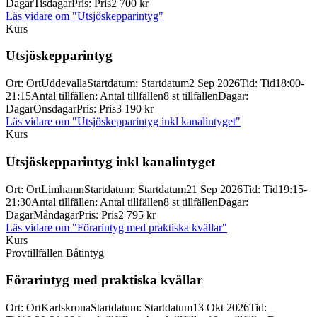
Dagar
Tisdagar
Pris
:
Pris
2 700 kr
Läs vidare
om "Utsjöskepparintyg"
Kurs
Utsjöskepparintyg
Ort
:
Ort
Uddevalla
Startdatum
:
Startdatum
2 Sep 2026
Tid
:
Tid
18:00-
21:15
Antal tillfällen
:
Antal tillfällen
8 st tillfällen
Dagar
:
Dagar
Onsdagar
Pris
:
Pris
3 190 kr
Läs vidare
om "Utsjöskepparintyg inkl kanalintyget"
Kurs
Utsjöskepparintyg inkl kanalintyget
Ort
:
Ort
Limhamn
Startdatum
:
Startdatum
21 Sep 2026
Tid
:
Tid
19:15-
21:30
Antal tillfällen
:
Antal tillfällen
8 st tillfällen
Dagar
:
Dagar
Måndagar
Pris
:
Pris
2 795 kr
Läs vidare
om "Förarintyg med praktiska kvällar"
Kurs
Provtillfällen Båtintyg
Förarintyg med praktiska kvällar
Ort
:
Ort
Karlskrona
Startdatum
:
Startdatum
13 Okt 2026
Tid
: