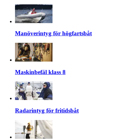
Manöverintyg för högfartsbåt
Maskinbefäl klass 8
Radarintyg för fritidsbåt