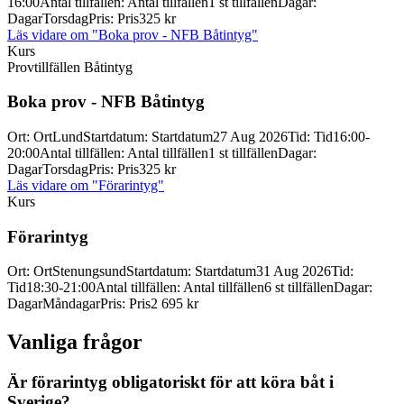
16:00
Antal tillfällen
:
Antal tillfällen
1 st tillfällen
Dagar
:
Dagar
Torsdag
Pris
:
Pris
325 kr
Läs vidare
om "Boka prov - NFB Båtintyg"
Kurs
Provtillfällen Båtintyg
Boka prov -
NFB Båtintyg
Ort
:
Ort
Lund
Startdatum
:
Startdatum
27 Aug 2026
Tid
:
Tid
16:00-
20:00
Antal tillfällen
:
Antal tillfällen
1 st tillfällen
Dagar
:
Dagar
Torsdag
Pris
:
Pris
325 kr
Läs vidare
om "Förarintyg"
Kurs
Förarintyg
Ort
:
Ort
Stenungsund
Startdatum
:
Startdatum
31 Aug 2026
Tid
:
Tid
18:30-21:00
Antal tillfällen
:
Antal tillfällen
6 st tillfällen
Dagar
:
Dagar
Måndagar
Pris
:
Pris
2 695 kr
Vanliga frågor
Är förarintyg obligatoriskt för att köra båt i
Sverige?