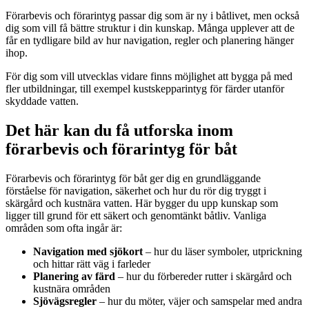
Förarbevis och förarintyg passar dig som är ny i båtlivet, men också
dig som vill få bättre struktur i din kunskap. Många upplever att de
får en tydligare bild av hur navigation, regler och planering hänger
ihop.
För dig som vill utvecklas vidare finns möjlighet att bygga på med
fler utbildningar, till exempel kustskepparintyg för färder utanför
skyddade vatten.
Det här kan du få utforska inom
förarbevis och förarintyg för båt
Förarbevis och förarintyg för båt ger dig en grundläggande
förståelse för navigation, säkerhet och hur du rör dig tryggt i
skärgård och kustnära vatten. Här bygger du upp kunskap som
ligger till grund för ett säkert och genomtänkt båtliv. Vanliga
områden som ofta ingår är:
Navigation med sjökort
– hur du läser symboler, utprickning
och hittar rätt väg i farleder
Planering av färd
– hur du förbereder rutter i skärgård och
kustnära områden
Sjövägsregler
– hur du möter, väjer och samspelar med andra