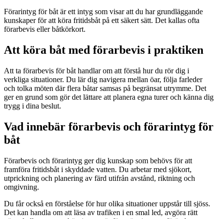
Förarintyg för båt är ett intyg som visar att du har grundläggande
kunskaper för att köra fritidsbåt på ett säkert sätt. Det kallas ofta
förarbevis eller båtkörkort.
Att köra båt med förarbevis i praktiken
Att ta förarbevis för båt handlar om att förstå hur du rör dig i
verkliga situationer. Du lär dig navigera mellan öar, följa farleder
och tolka möten där flera båtar samsas på begränsat utrymme. Det
ger en grund som gör det lättare att planera egna turer och känna dig
trygg i dina beslut.
Vad innebär förarbevis och förarintyg för
båt
Förarbevis och förarintyg ger dig kunskap som behövs för att
framföra fritidsbåt i skyddade vatten. Du arbetar med sjökort,
utprickning och planering av färd utifrån avstånd, riktning och
omgivning.
Du får också en förståelse för hur olika situationer uppstår till sjöss.
Det kan handla om att läsa av trafiken i en smal led, avgöra rätt