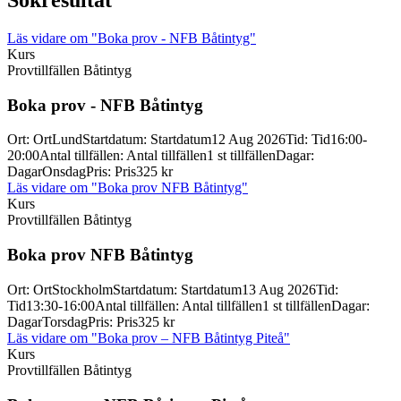
Sökresultat
Läs vidare
om "Boka prov - NFB Båtintyg"
Kurs
Provtillfällen Båtintyg
Boka prov -
NFB Båtintyg
Ort
:
Ort
Lund
Startdatum
:
Startdatum
12 Aug 2026
Tid
:
Tid
16:00-
20:00
Antal tillfällen
:
Antal tillfällen
1 st tillfällen
Dagar
:
Dagar
Onsdag
Pris
:
Pris
325 kr
Läs vidare
om "Boka prov NFB Båtintyg"
Kurs
Provtillfällen Båtintyg
Boka prov NFB Båtintyg
Ort
:
Ort
Stockholm
Startdatum
:
Startdatum
13 Aug 2026
Tid
:
Tid
13:30-16:00
Antal tillfällen
:
Antal tillfällen
1 st tillfällen
Dagar
:
Dagar
Torsdag
Pris
:
Pris
325 kr
Läs vidare
om "Boka prov – NFB Båtintyg Piteå"
Kurs
Provtillfällen Båtintyg