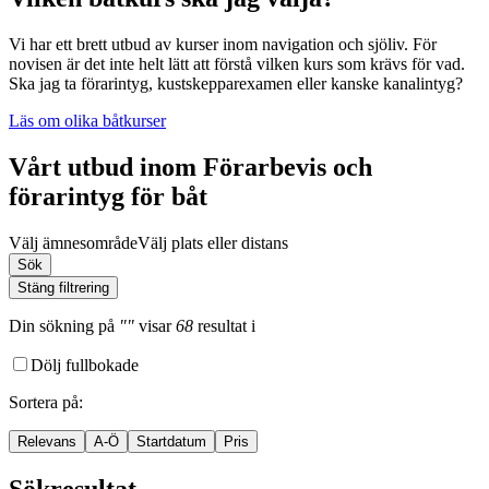
Vi har ett brett utbud av kurser inom navigation och sjöliv. För
novisen är det inte helt lätt att förstå vilken kurs som krävs för vad.
Ska jag ta förarintyg, kustskepparexamen eller kanske kanalintyg?
Läs om olika båtkurser
Vårt utbud inom Förarbevis och
förarintyg för båt
Välj ämnesområde
Välj plats eller distans
Sök
Stäng filtrering
Din sökning
på
""
visar
68
resultat
i
Dölj fullbokade
Sortera på
:
Relevans
A-Ö
Startdatum
Pris