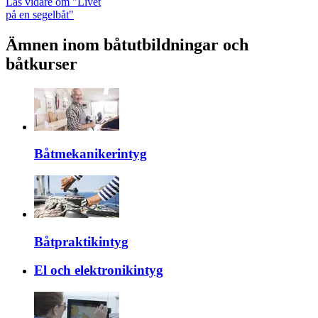
Läs vidare
om "Livet
på en segelbåt"
Ämnen inom båtutbildningar och
båtkurser
Båtmekanikerintyg
Båtpraktikintyg
El och elektronikintyg