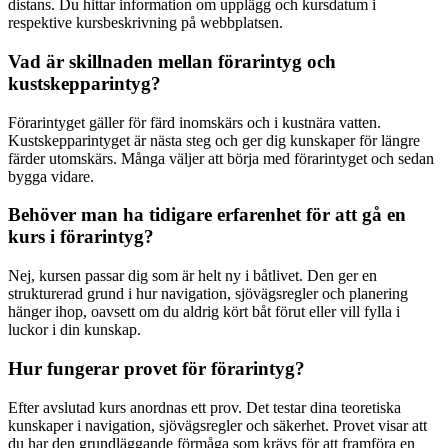
distans. Du hittar information om upplägg och kursdatum i
respektive kursbeskrivning på webbplatsen.
Vad är skillnaden mellan förarintyg och
kustskepparintyg?
Förarintyget gäller för färd inomskärs och i kustnära vatten.
Kustskepparintyget är nästa steg och ger dig kunskaper för längre
färder utomskärs. Många väljer att börja med förarintyget och sedan
bygga vidare.
Behöver man ha tidigare erfarenhet för att gå en
kurs i förarintyg?
Nej, kursen passar dig som är helt ny i båtlivet. Den ger en
strukturerad grund i hur navigation, sjövägsregler och planering
hänger ihop, oavsett om du aldrig kört båt förut eller vill fylla i
luckor i din kunskap.
Hur fungerar provet för förarintyg?
Efter avslutad kurs anordnas ett prov. Det testar dina teoretiska
kunskaper i navigation, sjövägsregler och säkerhet. Provet visar att
du har den grundläggande förmåga som krävs för att framföra en