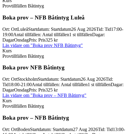
Kurs
Provtillfällen Båtintyg
Boka prov – NFB Båtintyg Luleå
Ort
:
Ort
Luleå
Startdatum
:
Startdatum
26 Aug 2026
Tid
:
Tid
17:00-
19:00
Antal tillfällen
:
Antal tillfällen
1 st tillfällen
Dagar
:
Dagar
Onsdag
Pris
:
Pris
325 kr
Läs vidare
om "Boka prov NFB Båtintyg"
Kurs
Provtillfällen Båtintyg
Boka prov NFB Båtintyg
Ort
:
Ort
Stockholm
Startdatum
:
Startdatum
26 Aug 2026
Tid
:
Tid
18:00-21:00
Antal tillfällen
:
Antal tillfällen
1 st tillfällen
Dagar
:
Dagar
Onsdag
Pris
:
Pris
325 kr
Läs vidare
om "Boka prov – NFB Båtintyg"
Kurs
Provtillfällen Båtintyg
Boka prov – NFB Båtintyg
Ort
:
Ort
Boden
Startdatum
:
Startdatum
27 Aug 2026
Tid
:
Tid
13:00-