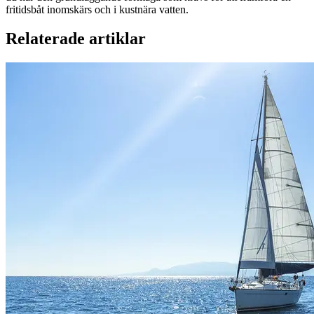
fritidsbåt inomskärs och i kustnära vatten.
Relaterade artiklar