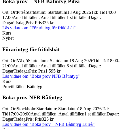
Boka prov – NFB Båtintyg Piteå
Ort
:
Ort
Piteå
Startdatum
:
Startdatum
18 Aug 2026
Tid
:
Tid
14:00-
17:00
Antal tillfällen
:
Antal tillfällen
1 st tillfällen
Dagar
:
Dagar
Tisdag
Pris
:
Pris
325 kr
Läs vidare
om "Förarintyg för fritidsbåt"
Kurs
Nyhet
Förarintyg för fritidsbåt
Ort
:
Ort
Växjö
Startdatum
:
Startdatum
18 Aug 2026
Tid
:
Tid
18:00-
21:00
Antal tillfällen
:
Antal tillfällen
6 st tillfällen
Dagar
:
Dagar
Tisdagar
Pris
:
Pris
1 595 kr
Läs vidare
om "Boka prov NFB Båtintyg"
Kurs
Provtillfällen Båtintyg
Boka prov NFB Båtintyg
Ort
:
Ort
Stockholm
Startdatum
:
Startdatum
18 Aug 2026
Tid
:
Tid
17:00-20:00
Antal tillfällen
:
Antal tillfällen
1 st tillfällen
Dagar
:
Dagar
Tisdag
Pris
:
Pris
325 kr
Läs vidare
om "Boka prov – NFB Båtintyg Luleå"