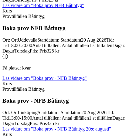
Läs vidare
om "Boka prov NFB Båtintyg"
Kurs
Provtillfällen Båtintyg
Boka prov NFB Båtintyg
Ort
:
Ort
Uddevalla
Startdatum
:
Startdatum
20 Aug 2026
Tid
:
Tid
18:00-20:00
Antal tillfällen
:
Antal tillfällen
1 st tillfällen
Dagar
:
Dagar
Torsdag
Pris
:
Pris
325 kr
Få platser kvar
Läs vidare
om "Boka prov - NFB Båtintyg"
Kurs
Provtillfällen Båtintyg
Boka prov -
NFB Båtintyg
Ort
:
Ort
Linköping
Startdatum
:
Startdatum
20 Aug 2026
Tid
:
Tid
13:00-15:00
Antal tillfällen
:
Antal tillfällen
1 st tillfällen
Dagar
:
Dagar
Torsdag
Pris
:
Pris
325 kr
Läs vidare
om "Boka prov - NFB Båtintyg 20:e augusti"
Kurs