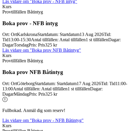
Läs vidare
om "Boka prov - NFB intyg"
Kurs
Provtillfällen Båtintyg
Boka prov -
NFB intyg
Ort
:
Ort
Karlskrona
Startdatum
:
Startdatum
13 Aug 2026
Tid
:
Tid
13:00-15:30
Antal tillfällen
:
Antal tillfällen
1 st tillfällen
Dagar
:
Dagar
Torsdag
Pris
:
Pris
325 kr
Läs vidare
om "Boka prov NFB Båtintyg"
Kurs
Provtillfällen Båtintyg
Boka prov NFB Båtintyg
Ort
:
Ort
Göteborg
Startdatum
:
Startdatum
17 Aug 2026
Tid
:
Tid
11:00-
13:00
Antal tillfällen
:
Antal tillfällen
1 st tillfällen
Dagar
:
Dagar
Måndag
Pris
:
Pris
325 kr
Fullbokad. Anmäl dig som reserv!
Läs vidare
om "Boka prov - NFB Båtintyg"
Kurs
Provtillfällen Båtintyg