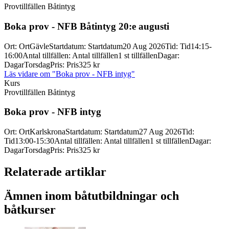
Provtillfällen Båtintyg
Boka prov -
NFB Båtintyg 20:e augusti
Ort
:
Ort
Gävle
Startdatum
:
Startdatum
20 Aug 2026
Tid
:
Tid
14:15-
16:00
Antal tillfällen
:
Antal tillfällen
1 st tillfällen
Dagar
:
Dagar
Torsdag
Pris
:
Pris
325 kr
Läs vidare
om "Boka prov - NFB intyg"
Kurs
Provtillfällen Båtintyg
Boka prov -
NFB intyg
Ort
:
Ort
Karlskrona
Startdatum
:
Startdatum
27 Aug 2026
Tid
:
Tid
13:00-15:30
Antal tillfällen
:
Antal tillfällen
1 st tillfällen
Dagar
:
Dagar
Torsdag
Pris
:
Pris
325 kr
Relaterade artiklar
Ämnen inom båtutbildningar och
båtkurser