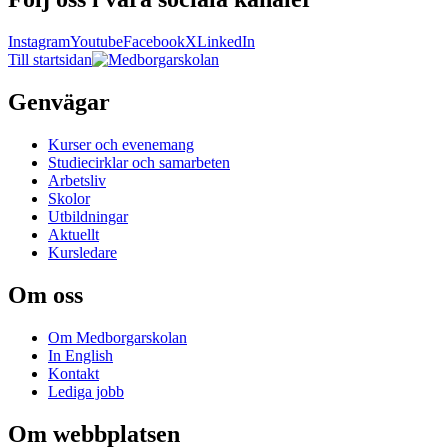
Instagram
Youtube
Facebook
X
LinkedIn
Till startsidan
Genvägar
Kurser och evenemang
Studiecirklar och samarbeten
Arbetsliv
Skolor
Utbildningar
Aktuellt
Kursledare
Om oss
Om Medborgarskolan
In English
Kontakt
Lediga jobb
Om webbplatsen