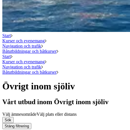
Start
Kurser och evenemang
Navigation och trafik
Båtutbildningar och båtkurser
Start
Kurser och evenemang
Navigation och trafik
Båtutbildningar och båtkurser
Övrigt inom sjöliv
Vårt utbud inom Övrigt inom sjöliv
Välj ämnesområde
Välj plats eller distans
Sök
Stäng filtrering