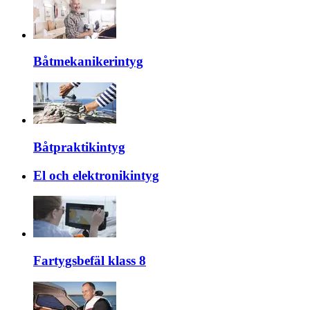
Båtmekanikerintyg
Båtpraktikintyg
El och elektronikintyg
Fartygsbefäl klass 8