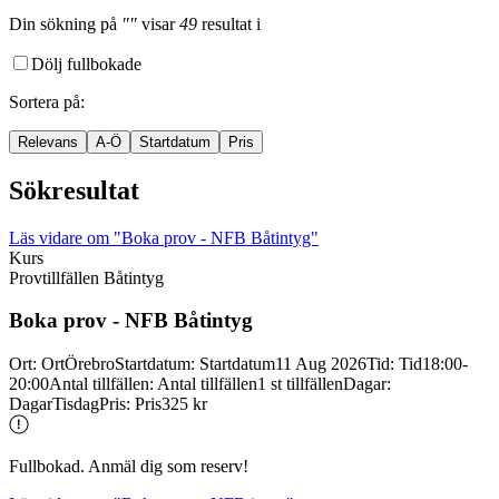
Din sökning
på
""
visar
49
resultat
i
Dölj fullbokade
Sortera på
:
Relevans
A-Ö
Startdatum
Pris
Sökresultat
Läs vidare
om "Boka prov - NFB Båtintyg"
Kurs
Provtillfällen Båtintyg
Boka prov -
NFB Båtintyg
Ort
:
Ort
Örebro
Startdatum
:
Startdatum
11 Aug 2026
Tid
:
Tid
18:00-
20:00
Antal tillfällen
:
Antal tillfällen
1 st tillfällen
Dagar
:
Dagar
Tisdag
Pris
:
Pris
325 kr
Fullbokad. Anmäl dig som reserv!