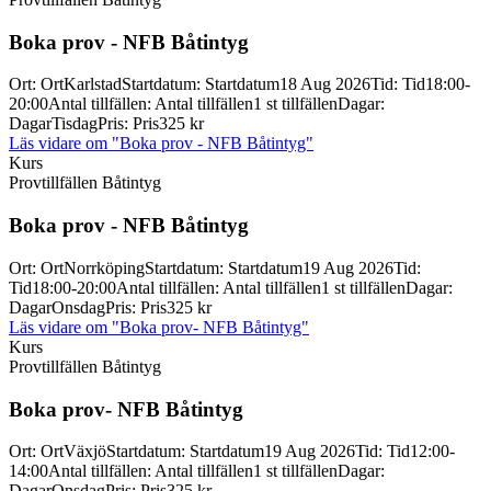
Boka prov -
NFB Båtintyg
Ort
:
Ort
Karlstad
Startdatum
:
Startdatum
18 Aug 2026
Tid
:
Tid
18:00-
20:00
Antal tillfällen
:
Antal tillfällen
1 st tillfällen
Dagar
:
Dagar
Tisdag
Pris
:
Pris
325 kr
Läs vidare
om "Boka prov - NFB Båtintyg"
Kurs
Provtillfällen Båtintyg
Boka prov -
NFB Båtintyg
Ort
:
Ort
Norrköping
Startdatum
:
Startdatum
19 Aug 2026
Tid
:
Tid
18:00-20:00
Antal tillfällen
:
Antal tillfällen
1 st tillfällen
Dagar
:
Dagar
Onsdag
Pris
:
Pris
325 kr
Läs vidare
om "Boka prov- NFB Båtintyg"
Kurs
Provtillfällen Båtintyg
Boka prov-
NFB Båtintyg
Ort
:
Ort
Växjö
Startdatum
:
Startdatum
19 Aug 2026
Tid
:
Tid
12:00-
14:00
Antal tillfällen
:
Antal tillfällen
1 st tillfällen
Dagar
:
Dagar
Onsdag
Pris
:
Pris
325 kr