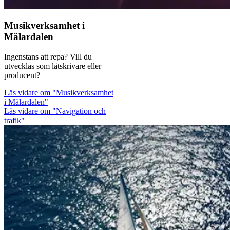
Musikverksamhet i
Mälardalen
Ingenstans att repa? Vill du
utvecklas som låtskrivare eller
producent?
Läs vidare
om "Musikverksamhet
i Mälardalen"
Läs vidare om "Navigation och
trafik"