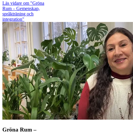
Läs vidare
om "Gröna
Rum – Gemenskap,
språkträning och
integration"
Gröna Rum –