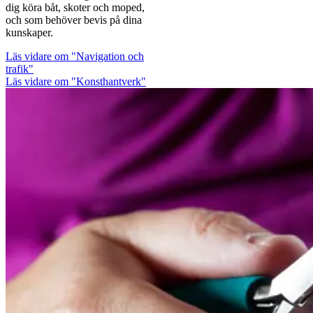
dig köra båt, skoter och moped,
och som behöver bevis på dina
kunskaper.
Läs vidare
om "Navigation och
trafik"
Läs vidare om "Konsthantverk"